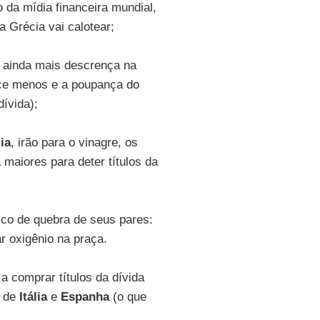
o da mídia financeira mundial,
 Grécia vai calotear;
u ainda mais descrença na
sce menos e a poupança do
ívida);
lia
, irão para o vinagre, os
 maiores para deter títulos da
sco de quebra de seus pares:
ar oxigênio na praça.
 a comprar títulos da dívida
o de
Itália
e
Espanha
(o que