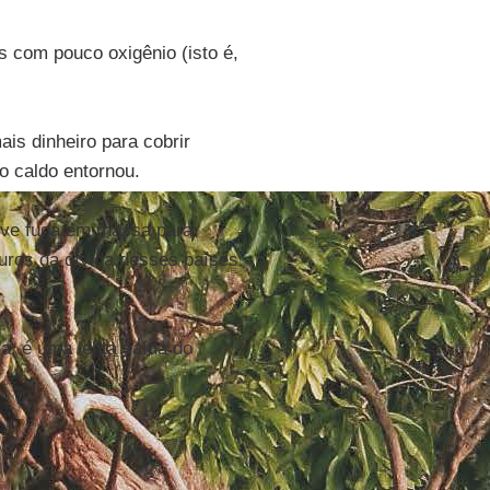
s com pouco oxigênio (isto é,
is dinheiro para cobrir
o caldo entornou.
ouve fuga em massa para
juros da dívida desses países
a, é uma lenta saída do