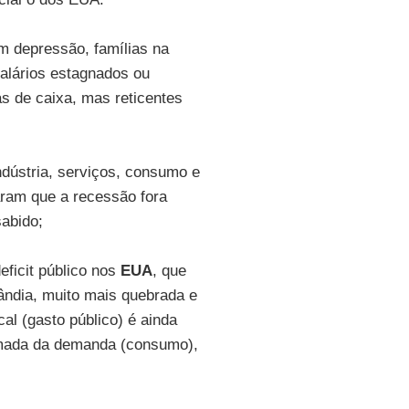
m depressão, famílias na
alários estagnados ou
s de caixa, mas reticentes
ndústria, serviços, consumo e
aram que a recessão fora
sabido;
eficit público nos
EUA
, que
lândia, muito mais quebrada e
al (gasto público) é ainda
tomada da demanda (consumo),