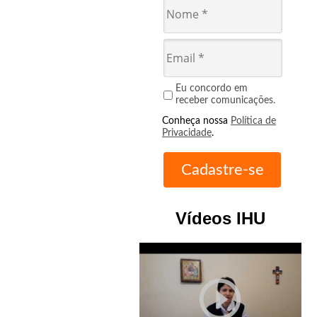
Eu concordo em
receber comunicações.
Conheça nossa
Política de
Privacidade
.
Vídeos IHU
play_circle_outline