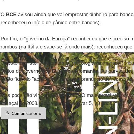
O
BCE
avisou ainda que vai emprestar dinheiro para banco
reconheceu o início de pânico entre bancos).
Por fim, o "governo da Europa" reconheceu que é preciso ma
rombos (na Itália e sabe-se lá onde mais): reconheceu que 
O resto da história de ontem é "psicologia da manada". H
títulos do governo dos
EUA
e da
Alemanha
. As curvas de 
estão ficando "achatadas", em tese prenúncio de recessão.
Mas pode não vir colapso imediato. O mais provável, por or
lamaçal de 2008. Coisa que pode levar 5, 10 anos.
⚠️
Comunicar erro