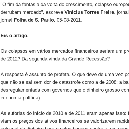
"O fim da fantasia da volta do crescimento, colapso europe
derrubam mercado", escreve
Vinicius Torres Freire
, jorna
jornal
Folha de S. Paulo
, 05-08-2011.
Eis o artigo.
Os colapsos em vários mercados financeiros seriam um pr
de 2012? Da segunda vinda da Grande Recessão?
A resposta é assunto de profeta. O que deve de uma vez por
que não se sai sem dor de catástrofe como a de 2008: a ba
desregulamentada com governos que o dinheiro grosso com
economia política).
As euforias do início de 2010 e de 2011 eram apenas isso: 
viam os preços dos ativos financeiros se valorizarem rapid
colossal de dinheiro barato pelos bancos centrais, em espe