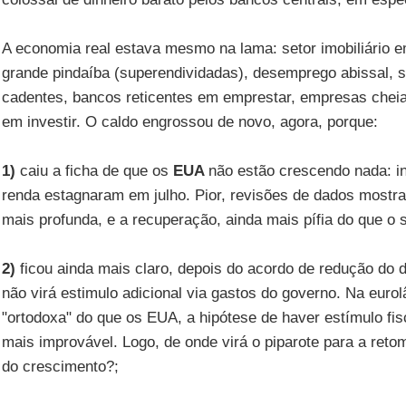
A economia real estava mesmo na lama: setor imobiliário e
grande pindaíba (superendividadas), desemprego abissal, s
cadentes, bancos reticentes em emprestar, empresas cheia
em investir. O caldo engrossou de novo, agora, porque:
1)
caiu a ficha de que os
EUA
não estão crescendo nada: i
renda estagnaram em julho. Pior, revisões de dados mostr
mais profunda, e a recuperação, ainda mais pífia do que o 
2)
ficou ainda mais claro, depois do acordo de redução do d
não virá estimulo adicional via gastos do governo. Na euro
"ortodoxa" do que os EUA, a hipótese de haver estímulo fisc
mais improvável. Logo, de onde virá o piparote para a re
do crescimento?;