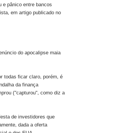
u e pânico entre bancos
lista, em artigo publicado no
enúncio do apocalipse maia
 todas ficar claro, porém, é
ndalha da finança
prou ("capturou", como diz a
festa de investidores que
amente, dada a oferta
cial o dos EUA.