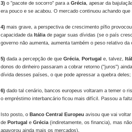
3)
o "pacote de socorro" para a
Grécia
, apesar da bajulaçã
era pouco e se acabou. O mercado continuou achando que a
4)
mais grave, a perspectiva de crescimento pífio provoco
capacidade da
Itália
de pagar suas dívidas (se o país cre
governo não aumenta, aumenta também o peso relativo da d
5)
dada a percepção de que
Grécia
,
Portugal
e, talvez,
Itá
donos do dinheiro passaram a cobrar retorno ("juros") ainda
dívida desses países, o que pode apressar a quebra deles;
6)
dado tal cenário, bancos europeus voltaram a temer o ri
o empréstimo interbancário ficou mais difícil. Passou a falt
Isto posto, o
Banco Central Europeu
avisou que vai voltar
de
Portugal
e
Grécia
(indiretamente, os financia), mas nã
apavorou ainda mais os mercados).