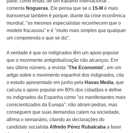
parte, como então, de um trabalho internacional",
comenta
Nogueras
. Ele pensa que se o
15-M
é mais
transversal também é porque, diante da crise econômica
mundial, "os mesmos especialistas reconhecem que o
modelo fracassou" e é "muito mais simples que qualquer
um compreenda o que se diz".
A verdade é que os indignados têm um apoio popular
que o movimento antiglobalização não alcançou. Em
seu último número, a revista "
The Economist
", em um
artigo sobre o movimento espanhol dos indignados, cita
o estudo apresentado em junho pela
Havas Media
, que
calcula o apoio popular em 80% dos cidadãos e define
os indignados da Espanha como "os manifestantes mais
conscientizados da Europa": não atiram pedras, mas
conseguem que suas demandas calem na sociedade,
afirma o semanário, citando as declarações do
candidato socialista
Alfredo Pérez Rubalcaba
a favor