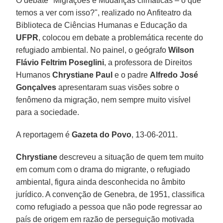
O debate "Migrações e Mudanças climáticas – o que
temos a ver com isso?", realizado no Anfiteatro da
Biblioteca de Ciências Humanas e Educação da
UFPR
, colocou em debate a problemática recente do
refugiado ambiental. No painel, o geógrafo
Wilson
Flávio Feltrim Poseglini
, a professora de Direitos
Humanos
Chrystiane Paul
e o padre
Alfredo José
Gonçalves
apresentaram suas visões sobre o
fenômeno da migração, nem sempre muito visível
para a sociedade.
A reportagem é
Gazeta do Povo
, 13-06-2011.
Chrystiane
descreveu a situação de quem tem muito
em comum com o drama do migrante, o refugiado
ambiental, figura ainda desconhecida no âmbito
jurídico. A convenção de Genebra, de 1951, classifica
como refugiado a pessoa que não pode regressar ao
país de origem em razão de perseguição motivada