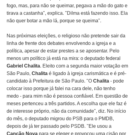
fogo, mas, para não se queimar, pegava a mão do gato e
tirava a castanha", explica. "Dilma está fazendo isso. Ela
não quer botar a mão lá, porque se queima".
Nas próximas eleições, o religioso não pretende sair da
linha de frente dos debates envolvendo a igreja e a
política, apesar de estar prestes a se aposentar. Pelo
menos um político já está na mira: o deputado federal
Gabriel Chalita
. Eleito com a segunda maior votação em
São Paulo,
Chalita
é ligado à igreja carismática e é pré-
candidato à Prefeitura de São Paulo. "O
Chalita
- pode
colocar isso porque já falei na cara dele, não tenho
medo - para mim não é pessoa confiável. Em questão de
meses pertenceu a três partidos. A escolha que ele faz é
de interesse próprio, não da comunidade", diz. No início
do mês, o deputado migrou do PSB para o PMDB,
depois de já ter passado pelo PSDB. "Ele usou a
Canção Nova
para se eleger e provocou uma cisão por