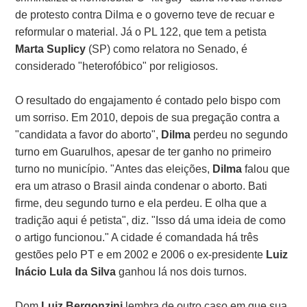
de protesto contra Dilma e o governo teve de recuar e
reformular o material. Já o PL 122, que tem a petista
Marta Suplicy
(SP) como relatora no Senado, é
considerado "heterofóbico" por religiosos.
O resultado do engajamento é contado pelo bispo com
um sorriso. Em 2010, depois de sua pregação contra a
"candidata a favor do aborto",
Dilma
perdeu no segundo
turno em Guarulhos, apesar de ter ganho no primeiro
turno no município. "Antes das eleições,
Dilma
falou que
era um atraso o Brasil ainda condenar o aborto. Bati
firme, deu segundo turno e ela perdeu. E olha que a
tradição aqui é petista", diz. "Isso dá uma ideia de como
o artigo funcionou." A cidade é comandada há três
gestões pelo PT e em 2002 e 2006 o ex-presidente
Luiz
Inácio Lula da Silva
ganhou lá nos dois turnos.
Dom
Luiz Bergonzini
lembra de outro caso em que sua