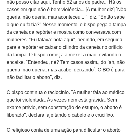
não posso citar aqui. Tenho 52 anos de padre... Há os
casos em que não é bem violência... [A mulher diz] `Não
queria, não queria, mas aconteceu...`", diz. "Então sabe
o que eu fazia?" Nesse momento, o bispo pega a tampa
da caneta da repórter e mostra como conversava com
mulheres. "Eu falava: bota aqui", pedindo, em seguida,
para a repórter encaixar o cilindro da caneta no orifício
da tampa. O bispo começa a mexer a mão, evitando o
encaixe. "Entendeu, né? Tem casos assim., do `ah, não
queria, não queria, mas acabei deixando`. O
BO
é para
não facilitar o aborto", diz.
O bispo continua o raciocínio. "A mulher fala ao médico
que foi violentada. Às vezes nem está grávida. Sem
exame prévio, sem constatação de estupro, o aborto é
liberado", declara, ajeitando o cabelo e o crucifixo.
O religioso conta de uma ação para dificultar o aborto