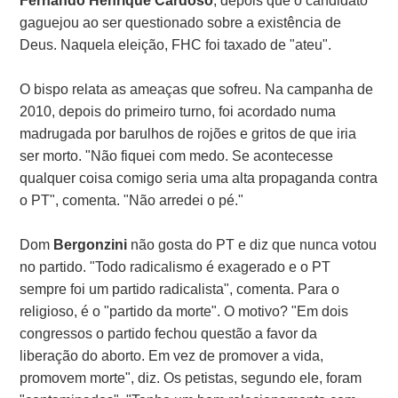
Fernando Henrique Cardoso
, depois que o candidato
gaguejou ao ser questionado sobre a existência de
Deus. Naquela eleição, FHC foi taxado de "ateu".
O bispo relata as ameaças que sofreu. Na campanha de
2010, depois do primeiro turno, foi acordado numa
madrugada por barulhos de rojões e gritos de que iria
ser morto. "Não fiquei com medo. Se acontecesse
qualquer coisa comigo seria uma alta propaganda contra
o PT", comenta. "Não arredei o pé."
Dom
Bergonzini
não gosta do PT e diz que nunca votou
no partido. "Todo radicalismo é exagerado e o PT
sempre foi um partido radicalista", comenta. Para o
religioso, é o "partido da morte". O motivo? "Em dois
congressos o partido fechou questão a favor da
liberação do aborto. Em vez de promover a vida,
promovem morte", diz. Os petistas, segundo ele, foram