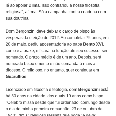
lá ao apoiar
Dilma
. Isso contrariou a nossa filosofia
religiosa", afirma. Só a campanha contra coaduna com
sua doutrina.
Dom Bergonzini deve deixar o cargo de bispo às
vésperas da eleição de 2012. Ao completar 75 anos, em
20 de maio, pediu aposentadoria ao papa
Bento XVI
,
como é a praxe, e ficará na função até seu sucessor ser
nomeado. O prazo médio é de um ano. Depois, será
nomeado bispo emérito e não comandará mais a
diocese. O religioso, no entanto, quer continuar em
Guarulhos
.
Licenciado em filosofia e teologia, dom
Bergonzini
está
há 30 anos na cidade, dos quais 19 anos como bispo.
"Celebro missa desde que fui ordenado, comungo desde
o dia de minha primeira comunhão, 23 de outubro de
1940", diz. O religioso ressalta que pode "e deve"