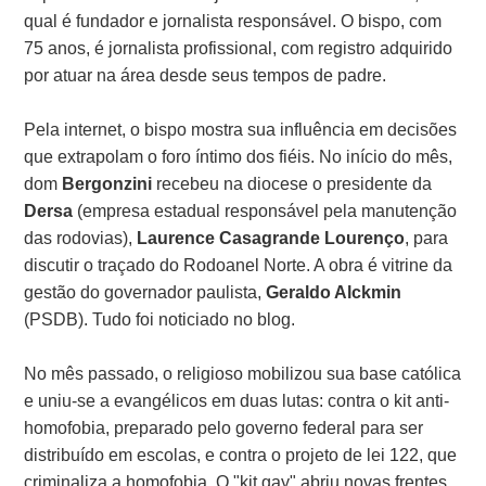
qual é fundador e jornalista responsável. O bispo, com
75 anos, é jornalista profissional, com registro adquirido
por atuar na área desde seus tempos de padre.
Pela internet, o bispo mostra sua influência em decisões
que extrapolam o foro íntimo dos fiéis. No início do mês,
dom
Bergonzini
recebeu na diocese o presidente da
Dersa
(empresa estadual responsável pela manutenção
das rodovias),
Laurence Casagrande Lourenço
, para
discutir o traçado do Rodoanel Norte. A obra é vitrine da
gestão do governador paulista,
Geraldo Alckmin
(PSDB). Tudo foi noticiado no blog.
No mês passado, o religioso mobilizou sua base católica
e uniu-se a evangélicos em duas lutas: contra o kit anti-
homofobia, preparado pelo governo federal para ser
distribuído em escolas, e contra o projeto de lei 122, que
criminaliza a homofobia. O "kit gay" abriu novas frentes