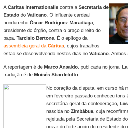
A
Caritas Internationalis
contra a
Secretaria de
Estado
do
Vaticano
. O influente cardeal
hondurenho
Óscar
Rodríguez Maradiaga
,
presidente do órgão, contra o braço direito do
papa,
Tarcisio Bertone
. É o epílogo da
assembleia geral da
Cáritas
, cujos trabalhos
estão se desenvolvendo nestes dias no
Vaticano
. Ambos 
A reportagem é de
Marco Ansaldo
, publicada no jornal
La
tradução é de
Moisés
Sbardelotto
.
No coração da disputa, em curso há 
em fevereiro passado conheceu tons á
secretária-geral da confederação,
Les
nascida no
Zimbábue
, cuja reconfirm
rejeitada pela Secretaria de Estado do
gozar do forte apoio do presidente do