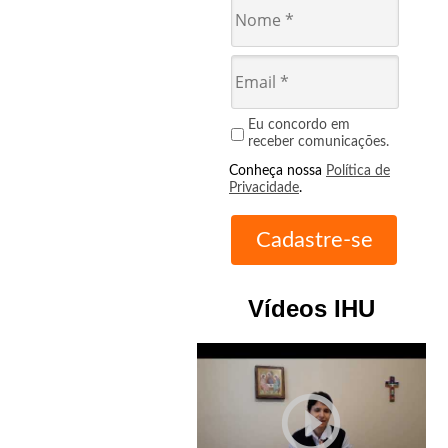
Eu concordo em
receber comunicações.
Conheça nossa
Política de
Privacidade
.
Vídeos IHU
play_circle_outline