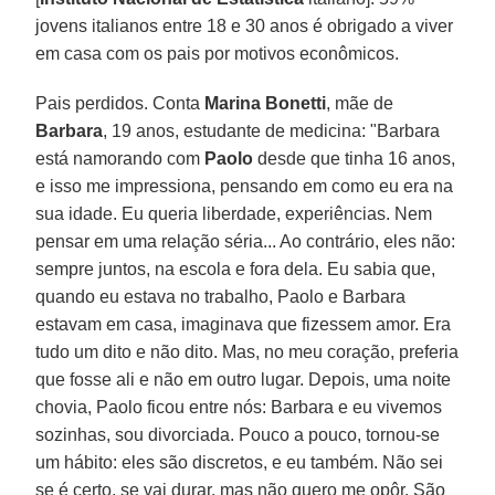
jovens italianos entre 18 e 30 anos é obrigado a viver
em casa com os pais por motivos econômicos.
Pais perdidos. Conta
Marina Bonetti
, mãe de
Barbara
, 19 anos, estudante de medicina: "Barbara
está namorando com
Paolo
desde que tinha 16 anos,
e isso me impressiona, pensando em como eu era na
sua idade. Eu queria liberdade, experiências. Nem
pensar em uma relação séria... Ao contrário, eles não:
sempre juntos, na escola e fora dela. Eu sabia que,
quando eu estava no trabalho, Paolo e Barbara
estavam em casa, imaginava que fizessem amor. Era
tudo um dito e não dito. Mas, no meu coração, preferia
que fosse ali e não em outro lugar. Depois, uma noite
chovia, Paolo ficou entre nós: Barbara e eu vivemos
sozinhas, sou divorciada. Pouco a pouco, tornou-se
um hábito: eles são discretos, e eu também. Não sei
se é certo, se vai durar, mas não quero me opôr. São