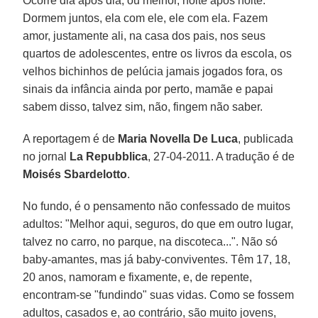
Ocorre dia após dia, ou melhor, noite após noite.
Dormem juntos, ela com ele, ele com ela. Fazem
amor, justamente ali, na casa dos pais, nos seus
quartos de adolescentes, entre os livros da escola, os
velhos bichinhos de pelúcia jamais jogados fora, os
sinais da infância ainda por perto, mamãe e papai
sabem disso, talvez sim, não, fingem não saber.
A reportagem é de
Maria Novella De Luca
, publicada
no jornal
La Repubblica
, 27-04-2011. A tradução é de
Moisés Sbardelotto
.
No fundo, é o pensamento não confessado de muitos
adultos: "Melhor aqui, seguros, do que em outro lugar,
talvez no carro, no parque, na discoteca...". Não só
baby-amantes, mas já baby-conviventes. Têm 17, 18,
20 anos, namoram e fixamente, e, de repente,
encontram-se "fundindo" suas vidas. Como se fossem
adultos, casados e, ao contrário, são muito jovens,