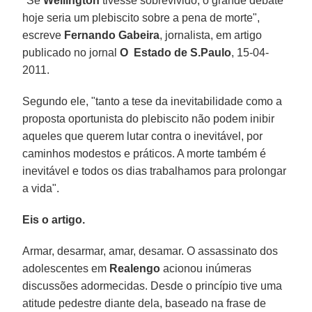
"Se
Wellington
tivesse sobrevivido, o grande debate
hoje seria um plebiscito sobre a pena de morte",
escreve
Fernando Gabeira
, jornalista, em artigo
publicado no jornal
O Estado de S.Paulo
, 15-04-
2011.
Segundo ele, "tanto a tese da inevitabilidade como a
proposta oportunista do plebiscito não podem inibir
aqueles que querem lutar contra o inevitável, por
caminhos modestos e práticos. A morte também é
inevitável e todos os dias trabalhamos para prolongar
a vida".
Eis o artigo.
Armar, desarmar, amar, desamar. O assassinato dos
adolescentes em
Realengo
acionou inúmeras
discussões adormecidas. Desde o princípio tive uma
atitude pedestre diante dela, baseado na frase de