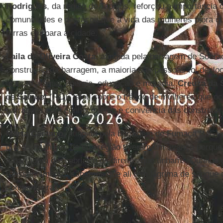
Rodrigues
, da região do Tapajós, reforçou a importância 
comunidades e destacou que a vida das mulheres piora q
terras e ir para a cidade.
Laila de Oliveira Costa
, atingida pela barragem de Sobra
construção da barragem, a maioria das pessoas foi desloca
acesso à água, energia, educação e moradia.
Creuza da S
de
Samuel
(RO), falou sobre o tráfico de mulheres que oc
barragens com conhecimento e conivência das construtor
Marta Caetano,
atingida pela barragem de Fumaça (MG) e
que as mulheres de sua região tiveram um avanço porque 
a barragem descobriram os direitos que tinham. "Quando
reassentamento, sabemos que ali tem lágrima de sangue 
companheira".