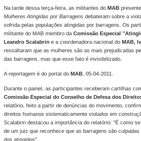
Na tarde dessa terça-feira, as militantes do
MAB
present
Mulheres Atingidas por Barragens
debateram sobre a viol
sofrida pelas populações atingidas por barragens. Os part
militante do MAB membro da
Comissão Especial "Atingi
Leandro Scalabrin
e a coordenadora nacional do
MAB, Iv
ressaltaram que as mulheres são as mais prejudicadas pe
das barragens, mas que esse fato é invisibilizado.
A reportagem é do portal do
MAB
, 05-04-2011.
Durante o painel, as participantes receberam cartilhas com
Comissão Especial do Conselho de Defesa dos Direit
relatório, feito a partir de denúncias do movimento, confi
direitos humanos sistematicamente violados em construç
Scalabrin destacou a importância do relatório: "É como 
de um juiz que reconhece que as barragens são culpadas p
dos atingidos".