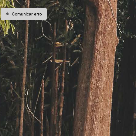
⚠️
Comunicar erro