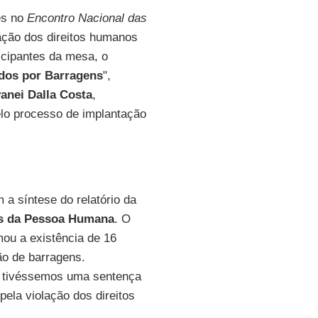
es no
Encontro Nacional das
ação dos direitos humanos
icipantes da mesa, o
dos por Barragens
",
anei Dalla Costa
,
lo processo de implantação
 a síntese do relatório da
os da Pessoa Humana
. O
rmou a existência de 16
ão de barragens.
se tivéssemos uma sentença
ela violação dos direitos