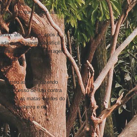
do rio na vida das
uando têm que deixar suas
dinho, afirmou que, após a
da para lugares de difícil
ilva
, atingida pela barragem
orre para as áreas das
as.
ncerrou as falas dizendo
no processo de luta contra
 olhamos as matas verdes do
de companheiro e de