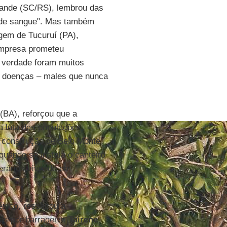
rande (SC/RS), lembrou das
ta de sangue". Mas também
agem de Tucuruí (PA),
empresa prometeu
 verdade foram muitos
 e doenças – males que nunca
(BA), reforçou que a
a luta das populações
 construção de Belo Monte
quando se instala o canteiro
erários vivendo em
éxico, ressaltou a
dos por barragens.
Tairene