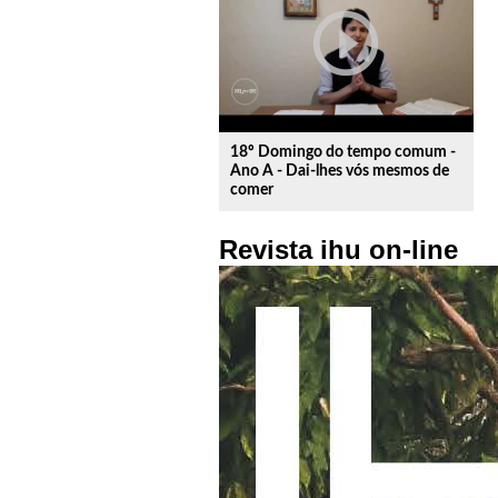
play_circle_outline
18º Domingo do tempo comum -
Ano A - Dai-lhes vós mesmos de
comer
Revista ihu on-line