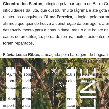
Cleonira dos Santos
, atingida pela barragem de Barra G
dificuldades da luta, que custou "muita lágrima e até go
relatou as conquistas.
Dilma Ferreira
, atingida pela barr
afirmou que quando houve a construção da barragem, a 
desenvolvimento para a comunidade, mas o que houve na
casos de prostituição, perda de terras, muitos acidentes
foram reparados.
Flávia Lessa Ribas
, ameaçada pela barragem de Itaguari 
barragem ainda não foi implantada graças à resistência e 
atingidas do local.
Aldimeire dos Santos
, ameaçada pela
(PA), falou sobre a violência que recai sobre as mulheres 
de obras, devido à presença de um elevado número de op
situações precárias.
Miriam Gimenez
, militante da luta contra barragens no M
importância da solidariedade internacional entre os atingi