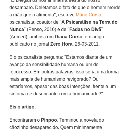
"Enxergamos nos animais a fresta do nosso
desamparo. Deletamos o fato de que o homem morde
a mão que o alimenta", escreve
Mário Corso
,
psicanalista, coautor de "
A Psicanálise na Terra do
Nunca
" (Penso, 2010) e de "
Fadas no Divã
"
(Artmed), ambos com
Diana Corso
, em artigo
publicado no jornal
Zero Hora
, 26-03-2011.
E o psicanalista pergunta: "Estamos diante de um
avanço da sensibilidade humana ou um de
retrocesso. Em outras palavras: isso seria uma forma
mais ampla de humanismo revigorado? Ou
estaríamos, apesar das boas intenções, frente a um
sintoma de desencanto com a humanidade?"
Eis o artigo.
Encontraram o
Pinpoo
. Terminou a novela do
cãozinho desaparecido. Quem minimamente