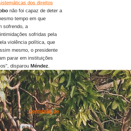
sistemáticas dos direitos
obo
não foi capaz de deter a
o mesmo tempo em que
 sofrendo, a
intimidações sofridas pela
a violência política, que
Assim mesmo, o presidente
am parar em instituições
los", disparou
Méndez
.
os defensores de direitos
respeito aos direitos
atou o dirigente do
 criaram uma
Comissão de
imes e exigir justiça. Essa
 Esquivel
e a Mãe da Praça