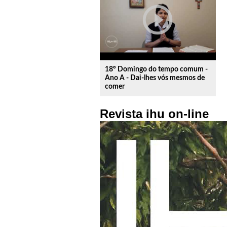
play_circle_outline
18º Domingo do tempo comum -
Ano A - Dai-lhes vós mesmos de
comer
Revista ihu on-line