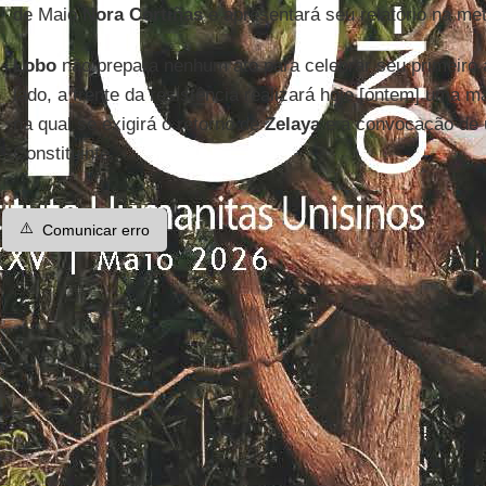
de Maio
Nora Cortiñas
e apresentará seu relatório na me
Lobo
não prepara nenhum ato para celebrar seu primeiro 
lado, a frente da resistência realizará hoje [ontem] uma 
na qual se exigirá o retorno de
Zelaya
e a convocação de
Constituinte.
⚠️
Comunicar erro