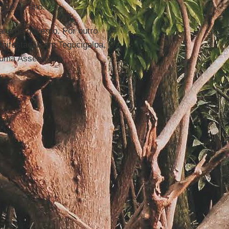
tade do ano.
ano de governo. Por outro
manifestação em Tegucigalpa,
 uma Assembleia