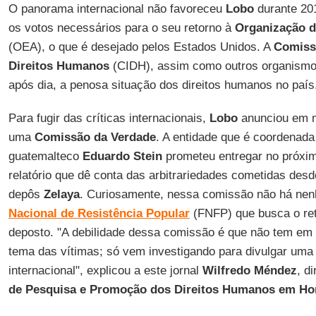
O panorama internacional não favoreceu
Lobo
durante 20
os votos necessários para o seu retorno à
Organização 
(OEA), o que é desejado pelos Estados Unidos. A
Comiss
Direitos Humanos
(CIDH), assim como outros organismos
após dia, a penosa situação dos direitos humanos no país
Para fugir das críticas internacionais,
Lobo
anunciou em m
uma
Comissão da Verdade
. A entidade que é coordenada
guatemalteco
Eduardo Stein
prometeu entregar no próxi
relatório que dê conta das arbitrariedades cometidas des
depôs
Zelaya
. Curiosamente, nessa comissão não há nen
Nacional de Resistência Popular
(FNFP) que busca o ret
deposto. "A debilidade dessa comissão é que não tem em
tema das vítimas; só vem investigando para divulgar uma
internacional", explicou a este jornal
Wilfredo Méndez
, d
de Pesquisa e Promoção dos Direitos Humanos em Ho