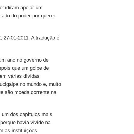
ecidiram apoiar um
cado do poder por querer
2
, 27-01-2011. A tradução é
 um ano no governo de
epois que um golpe de
em várias dívidas
gucigalpa no mundo e, muito
ue são moeda corrente na
u um dos capítulos mais
 porque havia vivido na
m as instituições