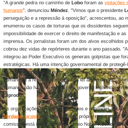
"A grande pedra no caminho de
Lobo
foram as
violações 
humanos
", denunciou
Méndez
. "Vimos que o presidente
L
perseguição e a repressão à oposição", acrescentou, a
enumerou os casos de torturas que os dissidentes seguem
impossibilidade de exercer o direito de manifestação e as 
imprensa. Os jornalistas foram um dos alvos escolhidos pel
cobrou dez vidas de repórteres durante o ano passado. "
integrou ao Poder Executivo os generais golpistas que for
estratégicas. Há uma intenção governamental de protegê-
Outro tema que preocupa os organismos são as ameaças a
humanos e a recente aprovação da lei antiterrorista. "Sem 
humanos não há democracia nem governo legítimo", arrem
Ciprodeh
.
As organizações de direitos humanos e entidades sociais
Verdade
paralela
para efetivar seu próprio registro dos cr
comissão está integrada pelo Prêmio Nobel
Adolfo
Pérez