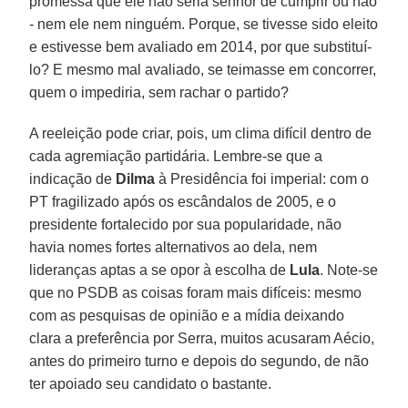
promessa que ele não seria senhor de cumprir ou não
- nem ele nem ninguém. Porque, se tivesse sido eleito
e estivesse bem avaliado em 2014, por que substituí-
lo? E mesmo mal avaliado, se teimasse em concorrer,
quem o impediria, sem rachar o partido?
A reeleição pode criar, pois, um clima difícil dentro de
cada agremiação partidária. Lembre-se que a
indicação de
Dilma
à Presidência foi imperial: com o
PT fragilizado após os escândalos de 2005, e o
presidente fortalecido por sua popularidade, não
havia nomes fortes alternativos ao dela, nem
lideranças aptas a se opor à escolha de
Lula
. Note-se
que no PSDB as coisas foram mais difíceis: mesmo
com as pesquisas de opinião e a mídia deixando
clara a preferência por Serra, muitos acusaram Aécio,
antes do primeiro turno e depois do segundo, de não
ter apoiado seu candidato o bastante.