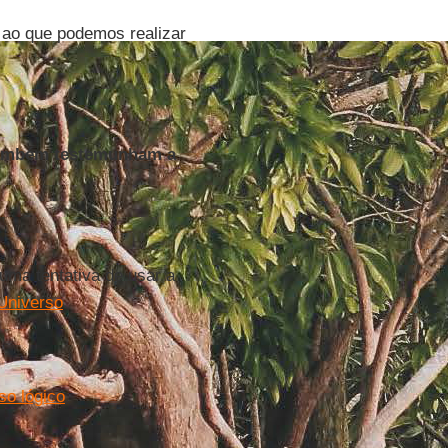
 ao que podemos realizar
 também testemunham a
 uma tentativa de usar a
Universo
.
so lógico
.