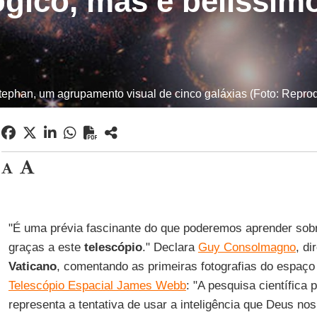
ógico, mas é belíssim
tephan, um agrupamento visual de cinco galáxias (Foto: Repr
"É uma prévia fascinante do que poderemos aprender sob
graças a este
telescópio
." Declara
Guy Consolmagno
, di
Vaticano
, comentando as primeiras fotografias do espaço 
Telescópio Espacial James Webb
: "A pesquisa científica 
representa a tentativa de usar a inteligência que Deus no