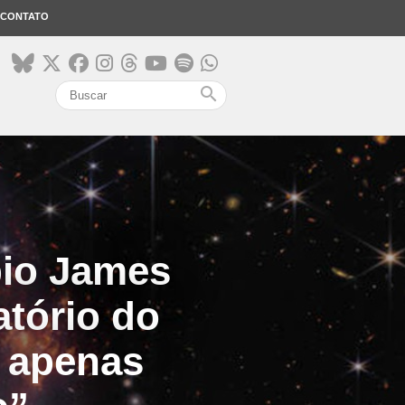
CONTATO
search
pio James
tório do
é apenas