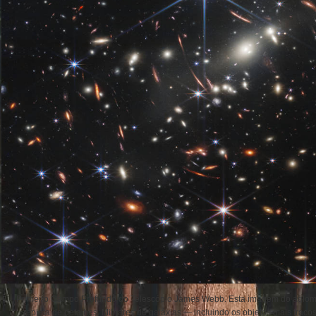
Primeiro Campo Profundo do Telescópio James Webb. Esta imagem do aglo
repleta de detalhes. Milhares de galáxias — incluindo os objetos mais frac