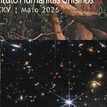
No entanto, como essas imagens mostram, o Universo nã
é
belíssimo
. É a Criação de Deus que se revela a nós, 
poder extraordinário e Seu amor pela beleza.