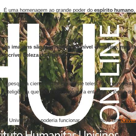
É uma homenagem ao grande poder do
espírito humano
,
quando trabalhamos juntos.
As imagens são fascinantes em nível científico, mas
incrível beleza do Universo...
A pesquisa científica por trás deste telescópio representa
inteligência que Deus nos doou para entender a lógica do
O Universo não poderia funcionar se não fosse um
Univer