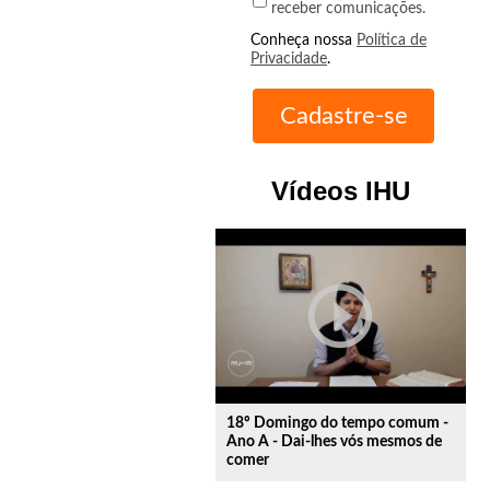
receber comunicações.
Conheça nossa
Política de
Privacidade
.
Vídeos IHU
play_circle_outline
18º Domingo do tempo comum -
Ano A - Dai-lhes vós mesmos de
comer