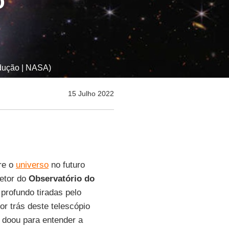
o”
odução | NASA)
15 Julho 2022
re o
universo
no futuro
retor do
Observatório do
profundo tiradas pelo
por trás deste telescópio
s doou para entender a