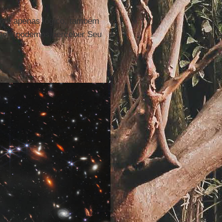
o é apenas lógico, também
e nela podemos perceber Seu