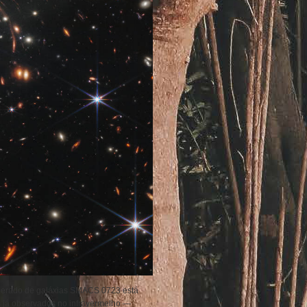
merado de galáxias SMACS 0723 está
os já observados no infravermelho —