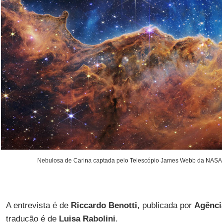
Nebulosa de Carina captada pelo Telescópio James Webb da NASA 
A entrevista é de
Riccardo Benotti
, publicada por
Agênci
tradução é de
Luisa Rabolini
.