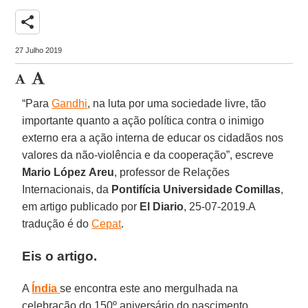
share
27 Julho 2019
“Para
Gandhi
, na luta por uma sociedade livre, tão
importante quanto a ação política contra o inimigo
externo era a ação interna de educar os cidadãos nos
valores da não-violência e da cooperação”, escreve
Mario
López
Areu
, professor de Relações
Internacionais, da
Pontifícia Universidade Comillas
,
em artigo publicado por
El Diario
, 25-07-2019.A
tradução é do
Cepat
.
Eis o artigo.
A
Índia
se encontra este ano mergulhada na
celebração do 150º aniversário do nascimento