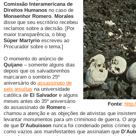
Comissão Interamericana de
Direitos Humanos
no caso de
Monsenhor Romero
.
Morales
disse que seu escritório recebeu
reclamos sobre a decisão. [Por
maior transparência, o blog
Súper Martyrio
escreveu ao
Procurador sobre o tema.]
O momento do anúncio de
Quijano
– somente alguns dias
depois que os salvadorenhos
marcaram o sombrio 25º
aniversário do
assassinato de
seis jesuítas
na universidade
católica de
El Salvador
e alguns
meses antes do 35º aniversário
Fonte
:
http:
do assassinato de
Romero
–
chamou a atenção e as objeções de ativistas que insiste
levantar monumentos para um criminoso de guerra. O arg
de que
D’Aubuisson
nunca foi condenado pelos crimes qu
como vazios aos manifestantes que assinalam que
D’Aub