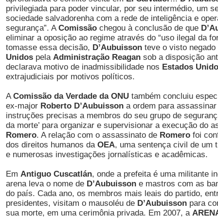
privilegiada para poder vincular, por seu intermédio, um s
sociedade salvadorenha com a rede de inteligência e ope
segurança”. A
Comissão
chegou à conclusão de que
D’A
eliminar a oposição ao regime através do “uso ilegal da f
tomasse essa decisão,
D’Aubuisson
teve o visto negado
Unidos
pela
Administração Reagan
sob a disposição ante
declarava motivo de inadmissibilidade nos
Estados Unid
extrajudiciais por motivos políticos.
A
Comissão da Verdade da ONU
também concluiu especif
ex-major
Roberto
D’Aubuisson
a ordem para assassinar 
instruções precisas a membros do seu grupo de seguranç
da morte’ para organizar e supervisionar a execução do 
Romero
. A relação com o assassinato de
Romero
foi co
dos direitos humanos da
OEA
, uma sentença civil de um 
e numerosas investigações jornalísticas e acadêmicas.
Em
Antiguo Cuscatlán
, onde a prefeita é uma militante i
arena leva o nome de
D’Aubuisson
e mastros com as band
do país. Cada ano, os membros mais leais do partido, entr
presidentes, visitam o mausoléu de
D’Aubuisson
para co
sua morte, em uma cerimônia privada. Em 2007, a
AREN