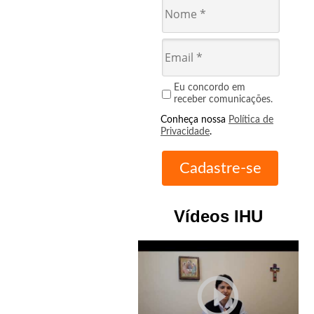
Eu concordo em
receber comunicações.
Conheça nossa
Política de
Privacidade
.
Vídeos IHU
play_circle_outline