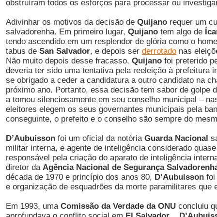
obstruíram todos os esforços para processar ou investiga
Adivinhar os motivos da decisão de
Quijano
requer um cur
salvadorenha. Em primeiro lugar,
Quijano
tem algo de
Íca
tendo ascendido em um resplendor de glória como o home
tabus de
San Salvador
, e depois ser
derrotado
nas eleiçõ
Não muito depois desse fracasso,
Quijano
foi preterido p
deveria ter sido uma tentativa pela reeleição à prefeitura 
se obrigado a ceder a candidatura a outro candidato na c
próximo ano. Portanto, essa decisão tem sabor de golpe 
a tomou silenciosamente em seu conselho municipal – nas
eleitores elegem os seus governantes municipais pela band
conseguinte, o prefeito e o conselho são sempre do mesm
D’Aubuisson
foi um oficial da notória
Guarda Nacional
sa
militar interna, e agente de inteligência considerado quas
responsável pela criação do aparato de inteligência intern
diretor da
Agência Nacional de Segurança Salvadorenh
década de 1970 e princípio dos anos 80,
D’Aubuisson
foi
e organização de esquadrões da morte paramilitares que e
Em 1993, uma
Comissão da Verdade da ONU
concluiu q
aprofundava o conflito social em
El Salvador
...
D’Aubuis