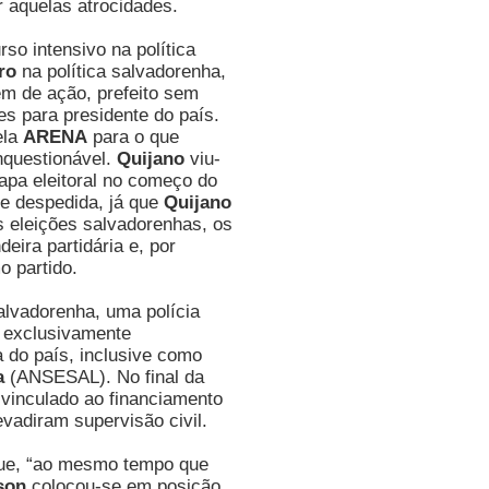
r aquelas atrocidades.
so intensivo na política
ro
na política salvadorenha,
m de ação, prefeito sem
es para presidente do país.
ela
ARENA
para o que
inquestionável.
Quijano
viu-
hapa eleitoral no começo do
de despedida, já que
Quijano
 eleições salvadorenhas, os
eira partidária e, por
o partido.
lvadorenha, uma polícia
e exclusivamente
a do país, inclusive como
a
(ANSESAL). No final da
 vinculado ao financiamento
vadiram supervisão civil.
ue, “ao mesmo tempo que
son
colocou-se em posição