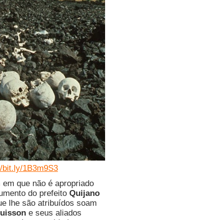
//bit.ly/1B3m9S3
m em que não é apropriado
umento do prefeito
Quijano
e lhe são atribuídos soam
uisson
e seus aliados