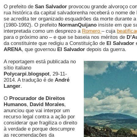
O prefeito de
San Salvador
provocou grande alvoroço co
rua histórica da capital salvadorenha receberá o nome de
se acredita ter organizado esquadrões da morte durante a 
(1980-1992). O prefeito
Norman
Quijano
insiste em que s
interpretada como um desprezo a
Romero
– cuja
beatific
para o próximo ano – e que se baseia nos méritos de
D’A
da constituinte que redigiu a Constituição de
El Salvador
e
ARENA
, que governou
El Salvador
depois da guerra.
A reportagem está publicada no
sítio italiano
Polycarpi.blogspot
, 29-11-
2014. A tradução é de
André
Langer
.
O
Procurador de Direitos
Humanos
,
David Morales
,
anunciou que vai interpor um
recurso legal contra a ação por
considerar que fragiliza o direito
à verdade e porque descumpre
as recomendações da