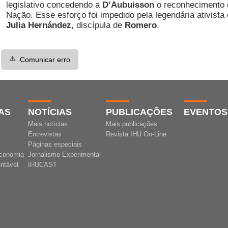
legislativo concedendo a
D’Aubuisson
o reconhecimento d
Nação. Esse esforço foi impedido pela legendária ativist
Julia Hernández
, discípula de
Romero
.
⚠️
Comunicar erro
AS
NOTÍCIAS
PUBLICAÇÕES
EVENTOS
Mais notícias
Mais publicações
Entrevistas
Revista IHU On-Line
Páginas especiais
conomia
Jornalismo Experimental
ntável
IHUCAST