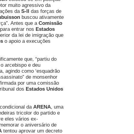
etor muito agressivo da
rações da
S-II
das forças de
ubuisson
buscou ativamente
orça”. Antes que a
Comissão
 para entrar nos
Estados
rior da lei de imigração que
os
o apoio a execuções
icamente que, “partiu do
o arcebispo e deu
a, agindo como ‘esquadrão
assassinato” de monsenhor
nfirmada por uma comissão
tribunal dos
Estados Unidos
ncondicional da
ARENA
, uma
eiras tricolor do partido e
e eles vários ex-
memorar o aniversário de
A
tentou aprovar um decreto