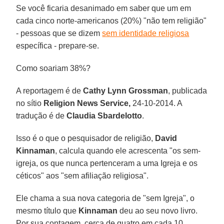
Se você ficaria desanimado em saber que um em
cada cinco norte-americanos (20%) "não tem religião"
- pessoas que se dizem
sem identidade religiosa
específica - prepare-se.
Como soariam 38%?
A reportagem é de
Cathy Lynn Grossman
, publicada
no sítio
Religion News Service,
24-10-2014. A
tradução é de
Claudia Sbardelotto
.
Isso é o que o pesquisador de religião,
David
Kinnaman
, calcula quando ele acrescenta "os sem-
igreja, os que nunca pertenceram a uma Igreja e os
céticos" aos "sem afiliação religiosa".
Ele chama a sua nova categoria de "sem Igreja", o
mesmo título que
Kinnaman
deu ao seu novo livro.
Por sua contagem, cerca de quatro em cada 10