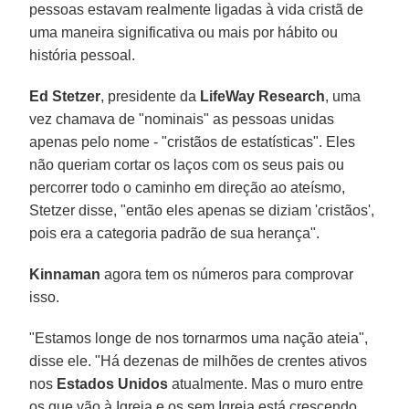
pessoas estavam realmente ligadas à vida cristã de
uma maneira significativa ou mais por hábito ou
história pessoal.
Ed Stetzer
, presidente da
LifeWay Research
, uma
vez chamava de "nominais" as pessoas unidas
apenas pelo nome - "cristãos de estatísticas". Eles
não queriam cortar os laços com os seus pais ou
percorrer todo o caminho em direção ao ateísmo,
Stetzer disse, "então eles apenas se diziam 'cristãos',
pois era a categoria padrão de sua herança".
Kinnaman
agora tem os números para comprovar
isso.
"Estamos longe de nos tornarmos uma nação ateia",
disse ele. "Há dezenas de milhões de crentes ativos
nos
Estados Unidos
atualmente. Mas o muro entre
os que vão à Igreja e os sem Igreja está crescendo