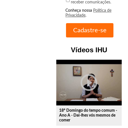
receber comunicações.
Conheça nossa
Política de
Privacidade
.
Vídeos IHU
play_circle_outline
18º Domingo do tempo comum -
Ano A - Dai-lhes vós mesmos de
comer