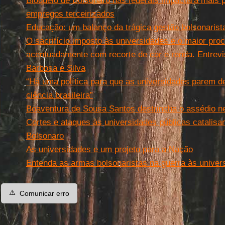
Bloqueio de Bolsonaro nas federais impactará mais 
empregos terceirizados
Educação: um balanço da trágica gestão bolsonarist
O sacrifício imposto às universidades e o maior pro
acentuadamente com recorte de cor e renda. Entrev
Barbosa e Silva
“Há uma política para que as universidades parem d
ciência brasileira”
Boaventura de Sousa Santos destrincha o assédio ne
Cortes e ataques às universidades públicas catalisa
Bolsonaro
As universidades e um projeto para a Nação
Entenda as armas bolsonaristas na guerra às univer
⚠️
Comunicar erro