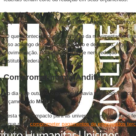
Segundo
Godoy
, o
MEC
apenas estabeleceu um “limite t
empenho” de recursos. Medida que, segundo o ministro, s
“O que aconteceu foi uma limitação da movimentação financ
isso ao longo de outubro, novembro e dezembro. A gente 
movimentação. Portanto não é corte nem redução do orça
institutos federais”, disse.
Comprometimento Andifes
No dia 4 de outubro, o governo já havia anunciado um cort
orçamento do
MEC
.
Desta vez, o impacto para as universidades e institutos f
o que pode
comprometer pagamentos de empregados terc
serviços e bolsas.