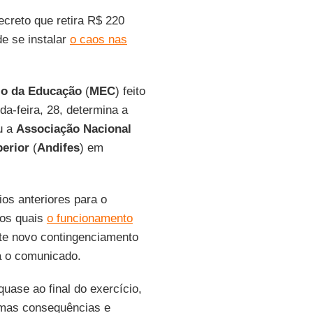
ecreto que retira R$ 220
de se instalar
o caos nas
io da Educação
(
MEC
) feito
da-feira, 28, determina a
ou a
Associação Nacional
perior
(
Andifes
) em
ios anteriores para o
 os quais
o funcionamento
ste novo contingenciamento
a o comunicado.
uase ao final do exercício,
imas consequências e