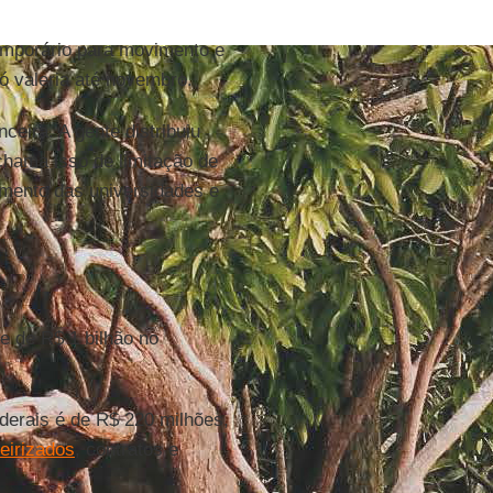
emporário para movimento e
ó valeria até novembro.
eira. A gente distribuiu
chama isso de limitação de
mento das universidades e
e de R$ 1 bilhão no
ederais é de R$ 220 milhões,
eirizados
, contratos e