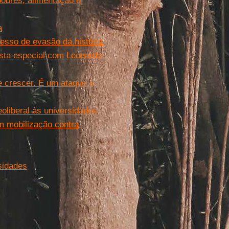
pobres, alimentação e
a
cesso de evasão da história,
ista especial com Leonardo
e crescer. É um ataque à
oliberal às universidades
m mobilização contra
sidades