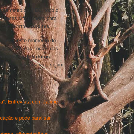
 orçamento do
MEC
, todo o
imensas dificuldades para
cas, alerta a
Andifes
.
cursos, neste momento do
alar o caos nas contas das
versidades
,
Institutos
so país, mais uma vez, sejam
a”. Entrevista com Janine
cação e pode paralisar