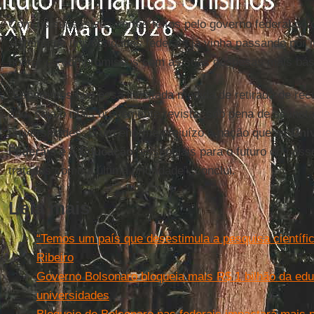
Com os sucessivos cortes feitos pelo governo federal no
sistema de universidades federais já vinha passando por 
honrar os compromissos com as suas despesas mais bási
“Esperamos que essa inusitada medida de retirada de re
ano, seja o mais brevemente revista, sob pena de se inst
universidades. É um enorme prejuízo à nação que as
Uni
Federais
e a
Educação
, essenciais para o futuro do nos
tratados como a última prioridade”, conclui.
Leia mais
“Temos um país que desestimula a pesquisa científic
Ribeiro
Governo Bolsonaro bloqueia mais R$ 1 bilhão da edu
universidades