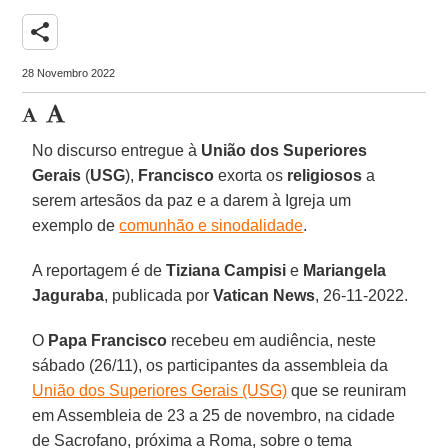
share
28 Novembro 2022
No discurso entregue à
União dos Superiores
Gerais
(
USG
),
Francisco
exorta os
religiosos
a
serem artesãos da paz e a darem à Igreja um
exemplo de
comunhão e sinodalidade
.
A reportagem é de
Tiziana Campisi
e
Mariangela
Jaguraba
, publicada por
Vatican News
, 26-11-2022.
O
Papa Francisco
recebeu em audiência, neste
sábado (26/11), os participantes da assembleia da
União dos Superiores Gerais (USG)
que se reuniram
em Assembleia de 23 a 25 de novembro, na cidade
de Sacrofano, próxima a Roma, sobre o tema