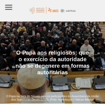
O Papa aos religiosos: que
o exercício da autoridade
não se degenere em formas
autoritárias
O Papa na Sala do Sínodo com os participantes da Assembleia da União
dos Superiores Gerais (USG). (Foto: reprodução | Vatican Media)