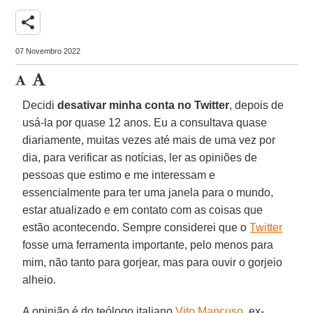
share
07 Novembro 2022
Decidi
desativar minha conta no Twitter
, depois de
usá-la por quase 12 anos. Eu a consultava quase
diariamente, muitas vezes até mais de uma vez por
dia, para verificar as notícias, ler as opiniões de
pessoas que estimo e me interessam e
essencialmente para ter uma janela para o mundo,
estar atualizado e em contato com as coisas que
estão acontecendo. Sempre considerei que o
Twitter
fosse uma ferramenta importante, pelo menos para
mim, não tanto para gorjear, mas para ouvir o gorjeio
alheio.
A opinião é do teólogo italiano
Vito Mancuso
, ex-