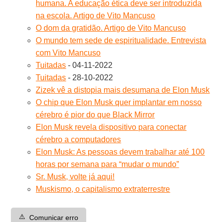
humana. A educação ética deve ser introduzida
na escola. Artigo de Vito Mancuso
O dom da gratidão. Artigo de Vito Mancuso
O mundo tem sede de espiritualidade. Entrevista
com Vito Mancuso
Tuitadas
- 04-11-2022
Tuitadas
- 28-10-2022
Zizek vê a distopia mais desumana de Elon Musk
O chip que Elon Musk quer implantar em nosso
cérebro é pior do que Black Mirror
Elon Musk revela dispositivo para conectar
cérebro a computadores
Elon Musk: As pessoas devem trabalhar até 100
horas por semana para “mudar o mundo”
Sr. Musk, volte já aqui!
Muskismo, o capitalismo extraterrestre
⚠️
Comunicar erro