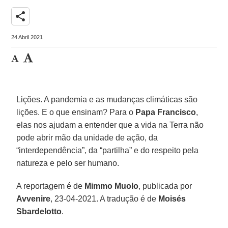
share
24 Abril 2021
Lições. A pandemia e as mudanças climáticas são
lições. E o que ensinam? Para o
Papa Francisco
,
elas nos ajudam a entender que a vida na Terra não
pode abrir mão da unidade de ação, da
“interdependência”, da “partilha” e do respeito pela
natureza e pelo ser humano.
A reportagem é de
Mimmo Muolo
, publicada por
Avvenire
, 23-04-2021. A tradução é de
Moisés
Sbardelotto
.