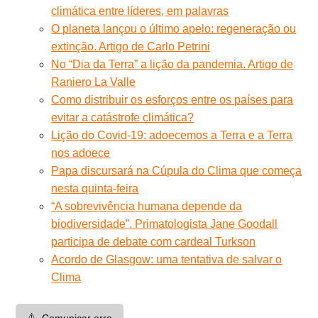
climática entre líderes, em palavras
O planeta lançou o último apelo: regeneração ou
extinção. Artigo de Carlo Petrini
No “Dia da Terra” a lição da pandemia. Artigo de
Raniero La Valle
Como distribuir os esforços entre os países para
evitar a catástrofe climática?
Lição do Covid-19: adoecemos a Terra e a Terra
nos adoece
Papa discursará na Cúpula do Clima que começa
nesta quinta-feira
“A sobrevivência humana depende da
biodiversidade”. Primatologista Jane Goodall
participa de debate com cardeal Turkson
Acordo de Glasgow: uma tentativa de salvar o
Clima
⚠️
Comunicar erro