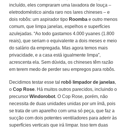
incluído, eles compraram uma lavadora de louça –
eletrodoméstico ainda raro nos lares chineses – e
dois robôs: um aspirador tipo
Roomba
e outro menos
comum, que limpa janelas, espelhos e superfícies
azulejadas. “Ao todo gastamos 4.000 yuanes (1.800
reais), que seriam o equivalente a dois meses e meio
do salário da empregada. Mas agora temos mais
privacidade, e a casa está igualmente limpa”,
acrescenta ela. Sem dúvida, os chineses têm razão
em terem medo de perder seu empregos para robôs.
Decidimos testar esse tal
robô limpador de janelas
,
o
Cop Rose
. Há muitos outros parecidos, incluindo o
precursor
Windorobot
. O Cop Rose, porém, não
necessita de duas unidades unidas por um ímã, pois
se trata de um aparelho com uma só peça, que faz a
sucção com dois potentes ventiladores para aderir às
superfícies verticais que irá limpar. Isso tem duas