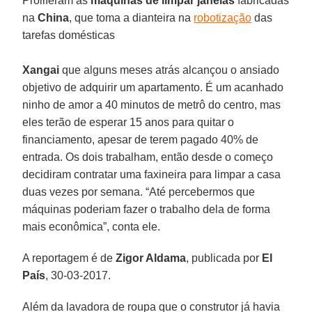
Proliferam as
máquinas de limpar janelas
fabricadas
na
China
, que toma a dianteira na
robotização
das
tarefas domésticas
Xangai
que alguns meses atrás alcançou o ansiado
objetivo de adquirir um apartamento. É um acanhado
ninho de amor a 40 minutos de metrô do centro, mas
eles terão de esperar 15 anos para quitar o
financiamento, apesar de terem pagado 40% de
entrada. Os dois trabalham, então desde o começo
decidiram contratar uma faxineira para limpar a casa
duas vezes por semana. “Até percebermos que
máquinas poderiam fazer o trabalho dela de forma
mais econômica”, conta ele.
A reportagem é de
Zigor Aldama
, publicada por
El
País
, 30-03-2017.
Além da lavadora de roupa que o construtor já havia