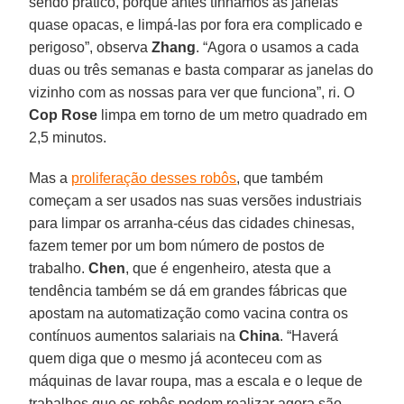
sendo prático, porque antes tínhamos as janelas
quase opacas, e limpá-las por fora era complicado e
perigoso”, observa
Zhang
. “Agora o usamos a cada
duas ou três semanas e basta comparar as janelas do
vizinho com as nossas para ver que funciona”, ri. O
Cop Rose
limpa em torno de um metro quadrado em
2,5 minutos.
Mas a
proliferação desses robôs
, que também
começam a ser usados nas suas versões industriais
para limpar os arranha-céus das cidades chinesas,
fazem temer por um bom número de postos de
trabalho.
Chen
, que é engenheiro, atesta que a
tendência também se dá em grandes fábricas que
apostam na automatização como vacina contra os
contínuos aumentos salariais na
China
. “Haverá
quem diga que o mesmo já aconteceu com as
máquinas de lavar roupa, mas a escala e o leque de
trabalhos que os robôs podem realizar agora são