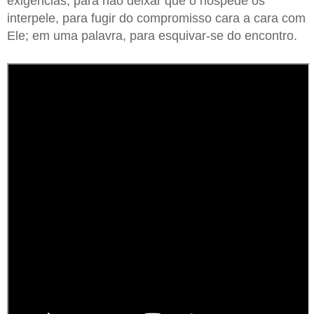
exigências, para não deixar que o hóspede os
interpele, para fugir do compromisso cara a cara com
Ele; em uma palavra, para esquivar-se do encontro.