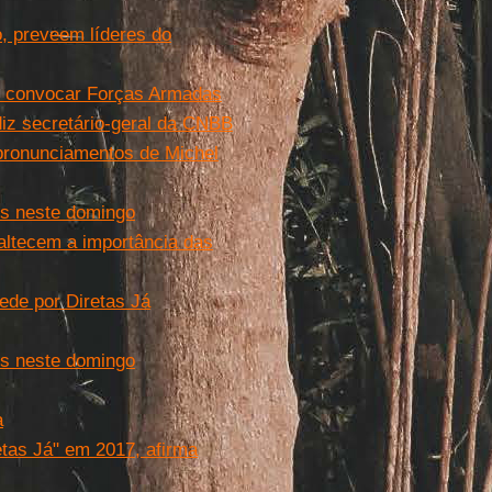
, preveem líderes do
por convocar Forças Armadas
diz secretário-geral da CNBB
s pronunciamentos de Michel
os neste domingo
altecem a importância das
ede por Diretas Já
os neste domingo
a
tas Já" em 2017, afirma