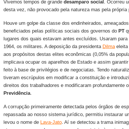
Vivemos tempos de grande
desamparo social
. Ocorreu u
desta vez, não provocado pela natureza mas pela própria p
Houve um golpe da classe dos endinheirados, ameaçados 
beneficiados pelas políticas sociais dos governos do
PT
q
lugares dos quais estavam antes excluídos. Usaram para
1964, os militares. A deposição da presidenta
Dilma
eleita
aos propósitos destas elites econômicas (0,05% da popu
implicava ocupar os aparelhos de Estado e assim garantir 
feito à base de privilégios e de negociatas. Tendo natural
tiveram escrúpulos em modificar a constituição e introduz
direitos dos trabalhadores e modificaram profundamente o
Previdência
.
A corrupção primeiramente detectada pelos órgãos de e
repassada ao nosso sistema jurídico, permitiu instaurar u
levou o nome de
Lava-Jato
. Aí se detectou a trama inima