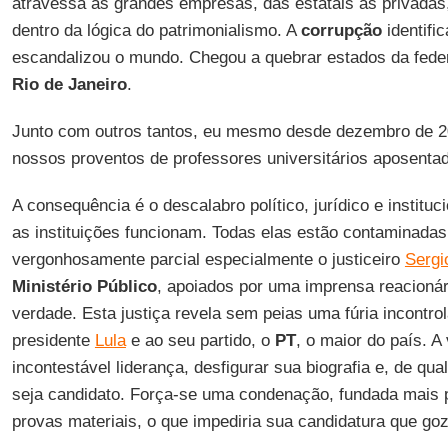
atravessa as grandes empresas, das estatais às privadas,
dentro da lógica do patrimonialismo. A
corrupção
identifi
escandalizou o mundo. Chegou a quebrar estados da fed
Rio de Janeiro
.
Junto com outros tantos, eu mesmo desde dezembro de 
nossos proventos de professores universitários aposenta
A consequência é o descalabro político, jurídico e instituci
as instituições funcionam. Todas elas estão contaminadas 
vergonhosamente parcial especialmente o justiceiro
Sergi
Ministério Público
, apoiados por uma imprensa reacion
verdade. Esta justiça revela sem peias uma fúria incontro
presidente
Lula
e ao seu partido, o
PT
, o maior do país. A
incontestável liderança, desfigurar sua biografia e, de qu
seja candidato. Força-se uma condenação, fundada mais 
provas materiais, o que impediria sua candidatura que goz