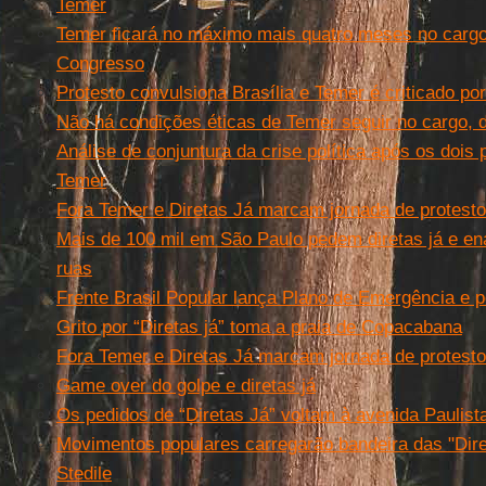
Temer
Temer ficará no máximo mais quatro meses no cargo
Congresso
Protesto convulsiona Brasília e Temer é criticado 
Não há condições éticas de Temer seguir no cargo, 
Análise de conjuntura da crise política após os doi
Temer
Fora Temer e Diretas Já marcam jornada de protest
Mais de 100 mil em São Paulo pedem diretas já e en
ruas
Frente Brasil Popular lança Plano de Emergência e p
Grito por “Diretas já” toma a praia de Copacabana
Fora Temer e Diretas Já marcam jornada de protest
Game over do golpe e diretas já
Os pedidos de “Diretas Já” voltam à avenida Paulist
Movimentos populares carregarão bandeira das "Dire
Stedile