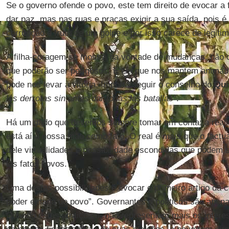
Se o governo ofende o povo, este tem direito de evocar a f
dar paz, mas nas ruas e praças exigir a sua saída, pois 
corrupção e fruto de um golpe e por isso carece de legitim
A filha-coragem se mostra na vontade de mudanças, não 
que poderão ser perigosos. É ela que nos mantem animado
pode nos levar à vitória. Importa seguir o conselho do
Qui
las derrotas sin antes dar todas las batallas
”.
Há um dado que devemos sempre tomar em conta: a reali
está aí à nossa mão como fato. O real é mais que o factua
dele virtualidades e possibilidade escondidas que podem se
las fatos novos.
Uma destas possibilidades é evocar o primeiro artigo da c
poder emana do povo”. Governantes e políticos são apen
Quando estes atraiçoam, não representam mais os intere