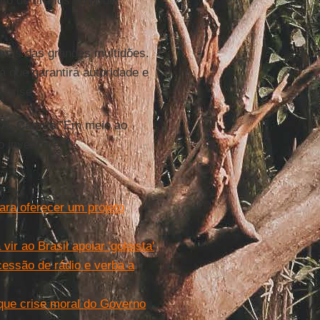
to de tirá-los do poder
 mas das grandes multidões.
ca que garantirá autoridade e
 crise.
e
A. Camus
:”Em meio ao
 invencível”.
ara oferecer um projeto
ir ao Brasil apoiar 'golpista'
cessão de rádio e verba a
 que crise moral do Governo