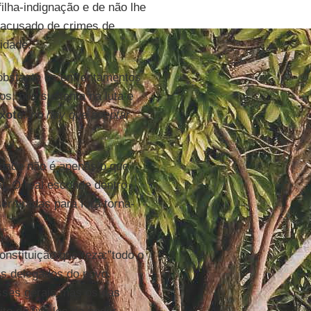
ilha-indignação e de não lhe
é acusado de crimes de
idade.
obstante os enfrentamentos
s, nos sustenta na luta e
xote
:”
no hay que aceptar
dade não é apenas o que
l. O real esconde dentro
r tiradas para fora torná-
onstituição que reza:”todo o
as delegados do povo.
sses gerais mas os das