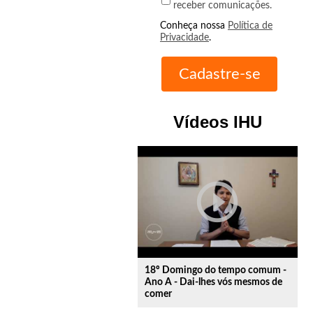
receber comunicações.
Conheça nossa
Política de
Privacidade
.
Vídeos IHU
play_circle_outline
18º Domingo do tempo comum -
Ano A - Dai-lhes vós mesmos de
comer