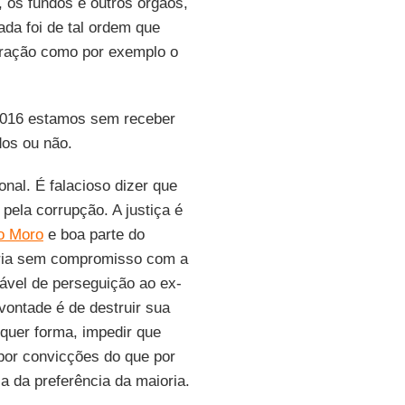
 os fundos e outros órgãos,
cada foi de tal ordem que
eração como por exemplo o
2016 estamos sem receber
dos ou não.
onal. É falacioso dizer que
pela corrupção. A justiça é
o Moro
e boa parte do
ária sem compromisso com a
lável de perseguição ao ex-
 vontade é de destruir sua
alquer forma, impedir que
por convicções do que por
a da preferência da maioria.