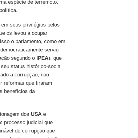
ma espécie de terremoto,
olítica.
em seus privilégios pelos
ue os levou a ocupar
 isso o parlamento, como em
 democraticamente serviu
lação segundo o
IPEA
), que
seu status histórico-social
izado a corrupção, não
ir reformas que tiraram
s benefícios da
spionagem dos
USA
e
m processo judicial que
ginável de corrupção que