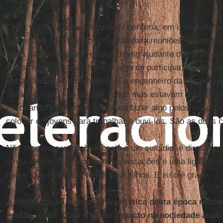
social; isso faz muito bem.
Certa vez fui a uma paróquia da periferia, em uma “villa 
que estava construindo um salão para reuniões. E como 
aulas na universidade estatal, como ajudante de cátedra, 
e nas moças entusiasmo e desejo de participar. Eu cheg
trabalhando como carpinteiros; o engenheiro da obra era
ateia e o outro não sei quê coisa, mas estavam unidos e
vai criando a pergunta: posso eu fazer algo pelos outros 
colocar os jovens para trabalhar e ouvi-los. São as duas c
Não promover vocações locais é um suicídio, é diretamente
Igreja é mãe. Não promover as vocações é uma ligação de
deixar que essa mãe tenha seus filhos. E isso é grave.
A digitalização é uma característica desta época moder
tensão, crise. Qual é o seu impacto na sociedade atua