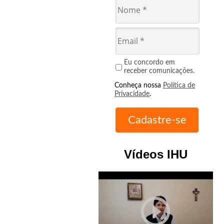
Eu concordo em
receber comunicações.
Conheça nossa
Política de
Privacidade
.
Vídeos IHU
play_circle_outline