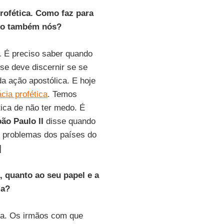
rofética. Como faz para
-lo também nós?
. É preciso saber quando
se deve discernir se se
da ação apostólica. E hoje
cia profética
. Temos
tica de não ter medo. É
ão Paulo II
disse quando
s problemas dos países do
]
 quanto ao seu papel e a
ia?
va. Os irmãos com que