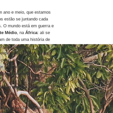
um ano e meio, que estamos
s estão se juntando cada
. O mundo está em guerra e
te Médio
, na
África
: ali se
am de toda uma história de
conquistaram sua
ndependência reservou para
pelas riquezas que tem. Até
e continente. A
África
 provoca guerras. [...]
do em lugares em que se
dres muitos bons, mais de