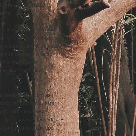
o: se caricaturizo o
sério
.
das vocações será tratada no
mente é preciso saber como
re está apurado, se está
cemos de que a direção
bém o padre pode
 no discernimento
les sempre vêm com as
emos ter paciência, estar
a trabalhar em coisas.
entido, não são fecundas. É
, catequético ou de tipo