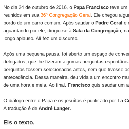
No dia 24 de outubro de 2016, o
Papa Francisco
teve um 
reunidos em sua
36ª Congregação Geral
. Ele chegou algu
bordo de um carro comum. Após saudar o
Padre Geral
e 
aguardando por ele, dirigiu-se à
Sala da Congregaçã
o, n
longo aplauso. Ali fez um discurso.
Após uma pequena pausa, foi aberto um espaço de conver
delegados, que lhe fizeram algumas perguntas espontâne
perguntas fossem selecionadas antes, nem que tivesse a
antecedência. Dessa maneira, deu vida a um encontro mui
de uma hora e meia. Ao final,
Francisco
quis saudar um a
O diálogo entre o Papa e os jesuítas é publicado por
La Ci
A tradução é de
André Langer
.
Eis o texto.