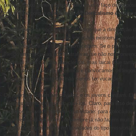
padres. Estou generalizando muito, mas o faço de propósit
problema é porque
o
problema do clericalismo é muito 
Com respeito às vocações locais, digo que a diminuição 
próximo Sínodo. Creio que as vocações existem, simples
são propostas e que tratamento recebem. Se o padre semp
metido em mil coisas administrativas, se não nos conven
espiritual é um carisma não clerical, mas laical (que tam
desenvolver), e se não inserimos e convocamos os leigos
vocacional, é evidente que não vamos ter vocações.
Os jovens precisam ser ouvidos; e os jovens cansam. E
mesmas coisas e é preciso ouvi-los. Claro, para isso dev
sentados e ouvir. E também criatividade: para colocá-los 
Atualmente, as “reuniões” de sempre já não fazem muito s
preciso lançar os jovens em atividades do tipo missionário