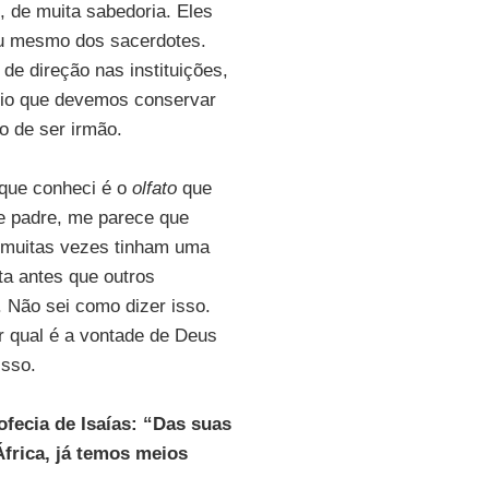
 de muita sabedoria. Eles
ou mesmo dos sacerdotes.
e direção nas instituições,
reio que devemos conservar
o de ser irmão.
que conheci é o
olfato
que
e padre, me parece que
i muitas vezes tinham uma
ta antes que outros
Não sei como dizer isso.
r qual é a vontade de Deus
isso.
fecia de Isaías: “Das suas
África, já temos meios