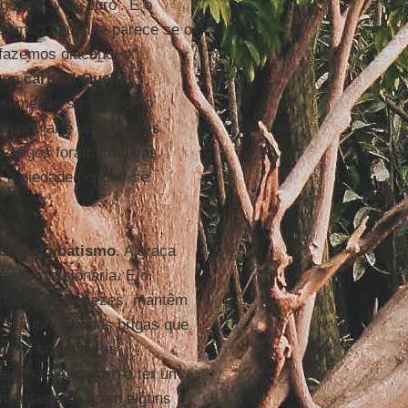
o que ‘vale ouro’. E o
iam: “O que lhe parece se o
 fazemos diácono; o
e ao
cardeal Ouellet
,
 ou menos se salvou do
e popular é uma dessas
 leigos foram criativos.
s a piedade popular se
força do batismo
. A graça
ssão missionária. E o
ncias que, às vezes, mantêm
e. Lembro-me das brigas que
ovem, surgiram as
 leigos começaram a ter um
am inseguros eram alguns