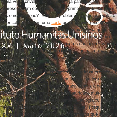
uma vez, conversando, diziam: “Na paróquia, tenho um leig
apresentavam como um leigo de primeira. E depois me diz
fazemos diácono?” Este é o problema: o leigo que vale, o
clericalizamos. Em uma
carta
que eu enviei recentement
escrevia que na
América Latina
, a única coisa que mais
clericalismo é a
piedade popular
. Porque, como a piedad
coisas “da gente” nas quais os padres não acreditavam, os
Talvez tenha sido necessário corrigir algumas coisas, ma
salvou porque os padres não se meteram.
O clericalismo não deixa crescer, não deixa crescer a 
do Batismo tem a graça e a força evangelizadora da expre
clericalismo disciplina mal esta graça e induz a dependê
povos inteiros em um estado de imaturidade muito grand
houve quando, sendo eu estudante de teologia ou padre j
comunidades eclesiais de base
. Por quê? Porque ali os
protagonismo um pouco forte e os primeiros que se senti