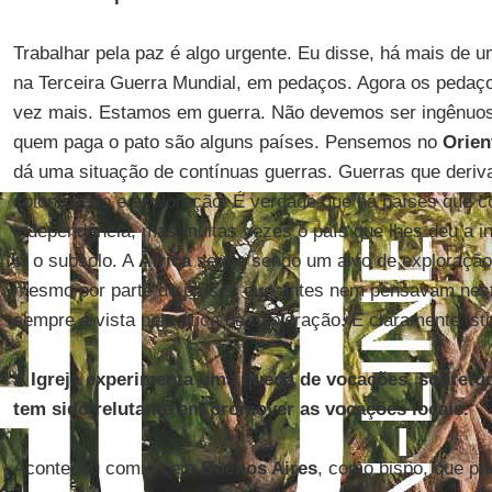
Trabalhar pela paz é algo urgente. Eu disse, há mais de 
na Terceira Guerra Mundial, em pedaços. Agora os pedaço
vez mais. Estamos em guerra. Não devemos ser ingênuos
quem paga o pato são alguns países. Pensemos no
Orien
dá uma situação de contínuas guerras. Guerras que deriv
colonização e exploração. É verdade que há países que 
independência, mas muitas vezes o país que lhes deu a i
si o subsolo. A
África
segue sendo um alvo de exploração 
mesmo por parte de países que antes nem pensavam nest
sempre é vista pela ótica da exploração. E claramente isto
A Igreja experimenta uma queda de vocações, sobretu
tem sido relutante em promover as vocações locais.
Aconteceu comigo em
Buenos Aires
, como bispo, que pa