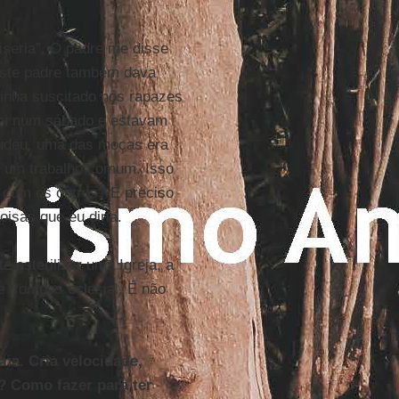
miseria”. O padre me disse
este padre também dava
tinha suscitado nos rapazes
uei num sábado e estavam
 judeu, uma das moças era
m um trabalho comum. Isso
e com os outros? É preciso
oisas que eu diria.
 esterilizar uma Igreja, a
 trompas eclesial. É não
na. Cria velocidade,
l? Como fazer para ter