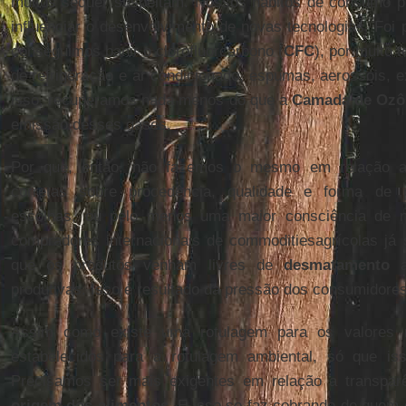
muitos sequer suspeitam. Nossos hábitos de consumo p
influenciar o desenvolvimento de novas tecnologias. Foi
conseguimos banir o clorofluorcarbono (
CFC
), por muito 
de refrigeração e ar condicionado, espumas, aerossóis, e
isso, recuperamos nada menos do que a
Camada de Ozô
emissão desses gases.
Por que, então, não fazemos o mesmo em relação ao
corretas sobre procedência, qualidade e forma de 
escolhas, ou pelo menos uma maior consciência de 
compradores internacionais de commoditiesagrícolas já
que os produtos venham livres de
desmatamento
a
produtivas. Isso é resultado da pressão dos consumidores
Assim como existe uma rotulagem para os valores nu
estabelecidos para a rotulagem ambiental, só que iss
Precisamos ser mais exigentes em relação a transpa
origem dos alimentos
. E isso se faz cobrando de que