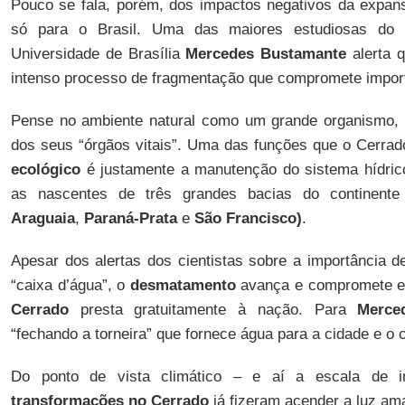
Pouco se fala, porém, dos impactos negativos da expa
só para o Brasil. Uma das maiores estudiosas do 
Universidade de Brasília
Mercedes Bustamante
alerta 
intenso processo de fragmentação que compromete import
Pense no ambiente natural como um grande organismo,
dos seus “órgãos vitais”. Uma das funções que o Cerr
ecológico
é justamente a manutenção do sistema hídric
as nascentes de três grandes bacias do continente 
Araguaia
,
Paraná-Prata
e
São Francisco)
.
Apesar dos alertas dos cientistas sobre a importância 
“caixa d’água”, o
desmatamento
avança e compromete es
Cerrado
presta gratuitamente à nação. Para
Merce
“fechando a torneira” que fornece água para a cidade e o
Do ponto de vista climático – e aí a escala de i
transformações no Cerrado
já fizeram acender a luz ama