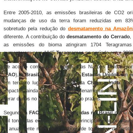
Entre 2005-2010, as emissões brasileiras de CO2 o
mudanças de uso da terra foram reduzidas em 83%
sobretudo pela redução do
desmatamento na Amazôn
diferente. A contribuição do
desmatamento do Cerrado
,
as emissões do bioma atingiram 1704 Teragramas 
aumentaram para 1845
Teragramas
no período entre 200
De acordo com a Organização das Nações Unidas para 
(
FAO
), o
Brasil
já ultrapassou os
Estados Unidos
em
e
em terceiro lugar, atrás apenas da
China
e
Índia
. Val
impactos ainda não entendidos plenamente, mas que t
gerar danos no curto, médio e longo prazos.
Segundo a
FAO
, o
uso de pesticidas no Brasil
pulou de
mil toneladas entre 1999 e 2014, principalmente pelo au
E anualmente mais de 3 milhões de toneladas de fertili