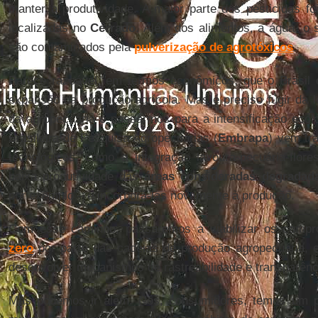
manter a produtividade. A maior parte dos pesticidas fo
localizadas no
Cerrado
. Além dos alimentos, a água, o s
são contaminados pela
pulverização de agrotóxicos
.
Parece razoável, em termos econômicos, que o Brasil
expansão da produção agrícola. Mas é preciso fugir da ló
da agropecuária e passarmos para a intensificação ecol
Brasileira de Pesquisa Agropecuárias (
Embrapa
) vem tr
tecnológicos, como a integração lavoura-pecuária-flore
baixa produtividade das
áreas consideradas degradad
por exemplo – e incorporá-las novamente à produção.
Com esse caminho, passaremos a viabilizar os comp
zero
por parte das cadeias de produção agropecuária,
desenvolver mecanismos de rastreabilidade e transparênci
Mas podemos ir além. Nós, consumidores, temos um p