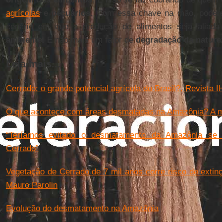
agrícolas
e pecuários
. Com essa chave na mão, podere
cenário em que a produção de alimentos seja aliad
ambiente
. E não mais um fator de
degradação da nature
Leia mais...
Cerrado: o grande potencial agrícola do Brasil?. Revista 
O que acontece com áreas desmatadas na Amazônia? A ma
“Teríamos evitado o desmatamento da Amazônia se 
Cerrado”
Vegetação de Cerrado de 7 mil anos corre risco de extin
Mauro Parolin
Evolução do desmatamento na Amazônia