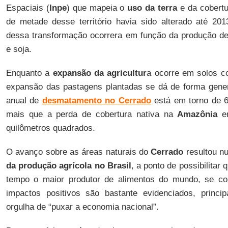
Espaciais (
Inpe
) que mapeia o
uso da terra
e da cobertu
de metade desse território havia sido alterado até 2
dessa transformação ocorrera em função da produção de
e soja.
Enquanto a
expansão da agricultur
a ocorre em solos co
expansão das pastagens plantadas se dá de forma gener
anual de
desmatamento no Cerrado
está em torno de 6
mais que a perda de cobertura nativa na
Amazônia
em
quilômetros quadrados.
O avanço sobre as áreas naturais do
Cerrado
resultou n
da produção agrícola no Brasil
, a ponto de possibilitar
tempo o maior produtor de alimentos do mundo, se co
impactos positivos são bastante evidenciados, princi
orgulha de “puxar a economia nacional”.