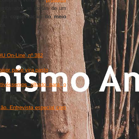
mos abrir as portas de um
a da
conservação do meio
za
.
IHU On-Line, nº 382
ior parte vira pasto
tivéssemos olhado para o
ção. Entrevista especial com