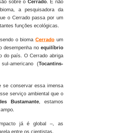
nsão sobre o
Cerrado
. E não
bioma, a pesquisadora da
que o Cerrado passa por um
antes funções ecológicas.
 sendo o bioma
Cerrado
um
ado desempenha no
equilíbrio
o do país. O Cerrado abriga
sul-americano (
Tocantins-
de se conservar essa imensa
se serviço ambiental que o
des Bustamante
, estamos
 campo.
mpacto já é global –, as
rela entre os cientistas.