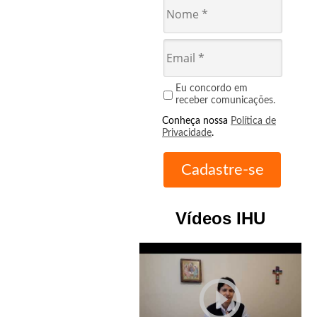
Eu concordo em
receber comunicações.
Conheça nossa
Política de
Privacidade
.
Vídeos IHU
play_circle_outline