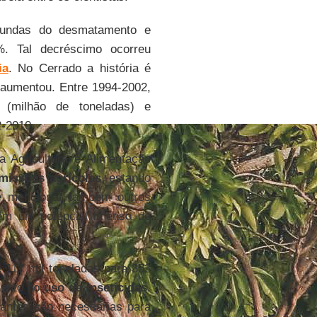
riundas do desmatamento e
. Tal decréscimo ocorreu
ia
. No Cerrado a história é
 aumentou. Entre 1994-2002,
(milhão de toneladas) e
2-2010.
Agricultura e Alimentação
missões agrícolas
, estando
e mencionar também outros
êm um potencial imenso de
 117 mil toneladas para 353
mento no
uso de inseticidas
.
zantes são necessárias para