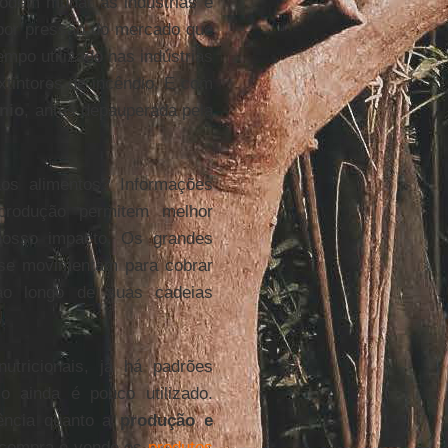
odem mudar as indústrias e
 por pressão do mercado que
tempo utilizado nas indústrias
xtintores de incêndio. E com
nio
, antes depauperada pela
s alimentos? Informações
produção permitem melhor
nosso impacto. Os grandes
 se movimentam para cobrar
o longo de suas cadeias
.
tricionais, já há padrões
o ainda é pouco utilizado.
rência quanto a
produção e
m compra e vende os
produtos