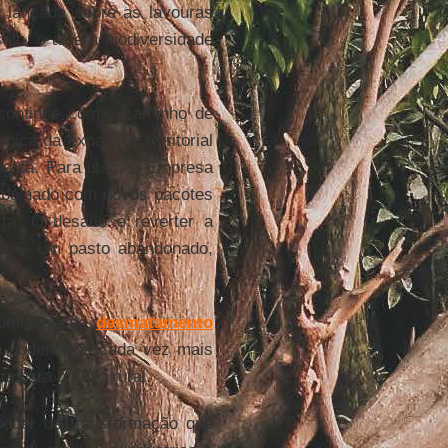
i lançada sobre as lavouras
olo, o ar e a biodiversidade
 continue com o caminho de
gica da expansão territorial
ógica. Para isso, a Empresa
abalhado com novos pacotes
sta. O desafio é reverter a
as
– um pasto abandonado,
romissos de
desmatamento
 e poderemos cada vez mais
a para o meio rural.
oder de transformação que