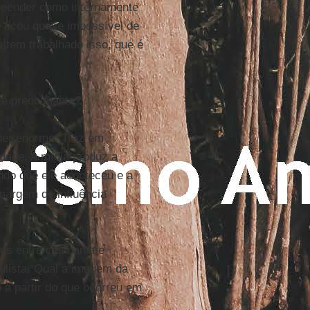
preender como internamente
o ficou quase impossível de
 tem trabalhado isso, que é
 é preocupante?
der enorme. Traz em
idade. A mídia produz a
ndo que ele aconteceu e a
 margem de influência
es entre cidadania e
aulista. Qual a imagem da
 a partir do que ocorreu em