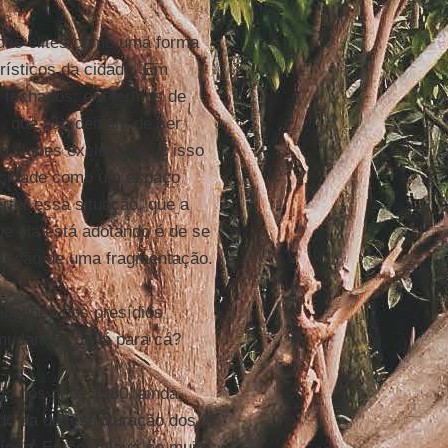
 das elites como uma forma
rísticos da cidade. Em
s fechados, em termos de
, que não deixam de ser
 clubes exclusivos. É isso
a cidade como um espaço
rter essa situação, que a
ue ela está adotando é de se
direção de uma fragmentação.
ebeliões nos presídios
 mudanças de lá para cá?
do nos anos 1980, ainda
tido da desestruturação dos
odo. Então, falava-se muito