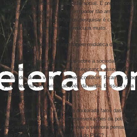
Não basta mais discutir a questão social. É preciso com
eles conseguem agir e atingir um poder tão ampliado. Iss
ser pesquisado. O que podemos pesquisar é como a mídia
um assunto que também me preocupa muito.
IHU On-Line - Por que a abordagem midiática desse tema
Eda Góes - A mídia hoje exerce sobre a sociedade um po
particular a sensação geral de insegurança associada à c
realidade, já não vemos o crime acontecer. Ficamos sabe
partir de uma certa visão através da mídia. E isso é uma
importantíssima.
IHU On-Line - Já a sua tese de doutorado falou das relaçõ
violência caracterizadas nas representações da polícia p
polícia perante à sociedade? O que a senhora pensa disso
São Paulo com a ação organizada do PCC?