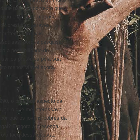
idade naquele contexto que
duziu e que lá era quase
os presídios, através,
caráter muito mais
pesquisas, porque pesquisar
da a possibilidade de
isar os presídios pela sua
uito menos viável agora.
90, o principal aspecto da
ular, o que me interessava
 por que os jovens pobres da
ilegal? E agora a presença
co o foco dessa questão.