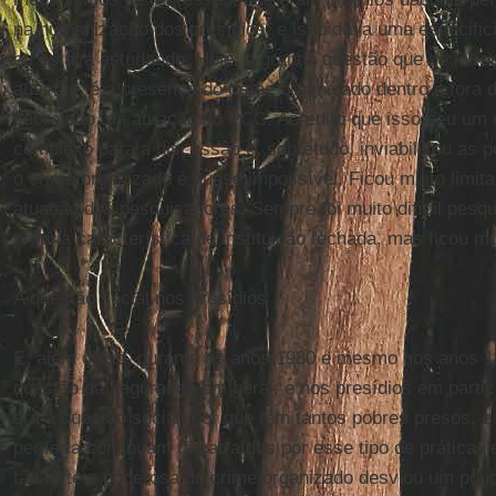
na humanização dos presídios, e isso dava uma especific
eu estava estudando. Hoje, a grande questão que se intro
ausente, é a presença do crime organizado dentro e fora d
sobretudo, da atuação do PCC. Acredito que isso deu um 
complexo para a discussão e, sobretudo, inviabilizou as 
o crime organizado é quase impossível. Ficou muito limita
atuação dos pesquisadores. Sempre foi muito difícil pesqu
própria característica de instituição fechada, mas ficou m
A questão social nos presídios
E, além disso, durante os anos 1980 e mesmo nos anos 19
questão da segurança em geral, e nos presídios em partic
era a questão social: por que têm tantos pobres presos, e
periferia continuam tão atraídos por esse tipo de prática 
tão forte e poderosa do crime organizado desviou um pou