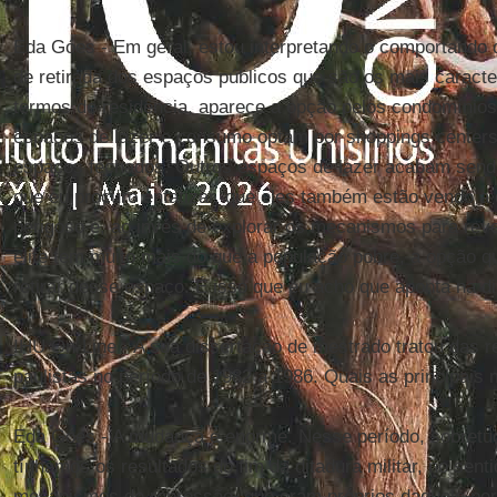
Eda Góes - Em geral, estou interpretando o comportando
de retirada dos espaços públicos que são os mais caracte
termos de residência, aparece a opção pelos condomínio
espaços de lazer e consumo optam por shoppings centers
espaços fechados. Outros espaços de lazer acabam sendo
que eu procuro enfatizar, que eles também estão vendo 
perigoso e, ao invés de explorar os mecanismos para reve
elite tem muito mais do que a população pobre, a opção q
retirar desse espaço. É isso que eu acho que aponta na 
IHU On-Line - A sua dissertação de mestrado tratou das r
paulistas no período de 1982 a 1986. Quais as principais
Eda Góes - A mudança é enorme. Nesse período, sobretu
tínhamos os resultados do fim da ditadura militar, no sen
mecanismos de repressão, que eram próprios daquele perí