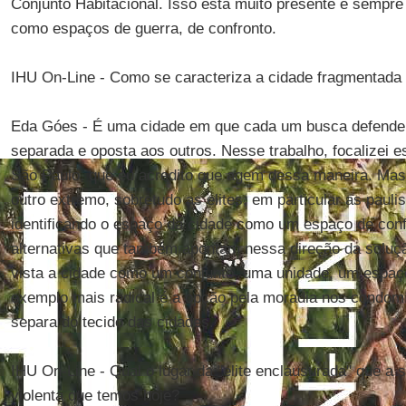
Conjunto Habitacional. Isso está muito presente e sempr
como espaços de guerra, de confronto.
IHU On-Line - Como se caracteriza a cidade fragmentada 
Eda Góes - É uma cidade em que cada um busca defender
separada e oposta aos outros. Nesse trabalho, focalizei e
São Paulo, que eu acredito que agem dessa maneira. Mas
outro extremo, sobretudo as elites, em particular as paul
identificando o espaço da cidade como um espaço de con
alternativas que também apontam nessa direção da soluçã
vista a cidade como um conjunto, uma unidade, um espaço
exemplo mais radical é a opção pela moradia nos condom
separa do tecido das cidades.
IHU On-Line - Qual o lugar da "elite enclausurada" que a 
violenta que temos hoje?