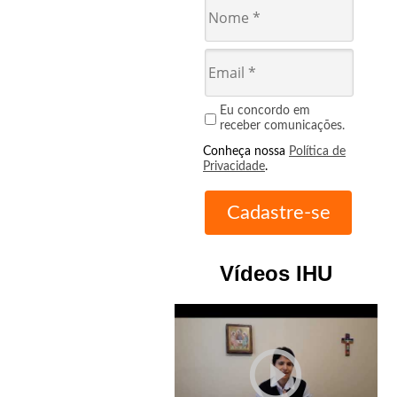
Eu concordo em
receber comunicações.
Conheça nossa
Política de
Privacidade
.
Vídeos IHU
play_circle_outline