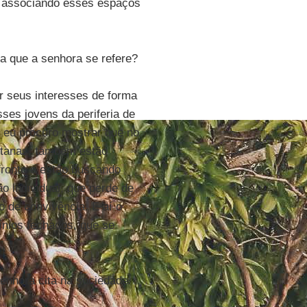
e associando esses espaços
a que a senhora se refere?
 seus interesses de forma
sses jovens da periferia de
 eu procuro mostrar que no
istanas, também estão
fronto e estão buscando
o individual, que perde de
 de convivência. E aí o
ínios fechados, que se
senhora cita na sociedade