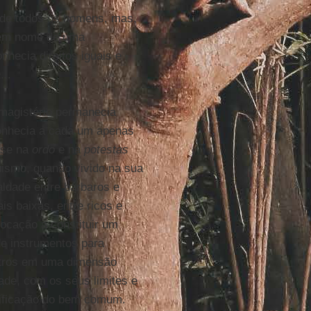
 de todos os homens, mas,
e em nome de uma
nhecia direitos iguais e
a
...
o magistério permanecia
conhecia a cada um apenas
ase na
ordo
e na
potestas
uismo, quando vivido na sua
aldade entre bárbaros e
is baixas, entre ricos e
ocação a constituir um
de instrumentos para
utros em uma dimensão
ade, com os seus limites e
edificação do bem comum.