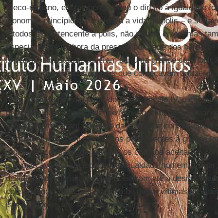
greco-romano, ele também herdou o direito à igualdade for
isonomia, princípio que moldava a vida da polis – e se f
a todos os pertencente à polis, não só aos
cives
, mas ta
especialmente na hora da pressão por parte dos bárbaros 
romana, os cristãos souberam dar uma grande contribuiç
igualdade dos direitos àqueles que começavam a fazer par
Mas, muito cedo, já a partir do fim do século IV, o cristian
prenúncio de desigualdade: de fato, aqueles que permanec
ao paganismo, eram privados da igualdade com os
cives
,
exclusivamente com os cristãos pertencentes à grande Igr
regime de cristiandade, de fato, os cristãos aceitaram c
que marcavam a sociedade: desigualdade homem-mulher,
desigualdades jurídicas; eles aceitaram até a desigualdade
consequência mais nefasta foi a de tornar vítimas os jud
isto é, aqueles que eram
extra ecclesiam
.