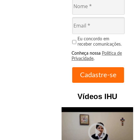
Eu concordo em
receber comunicações.
Conheça nossa
Política de
Privacidade
.
Vídeos IHU
play_circle_outline