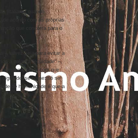
o [italiana] quando
, de acordo com as próprias
 função que concorra para o
 – talvez seja para evitar a
da a palavra "equidade" –,
r humano e fazer com que
a digna desse nome: só se
dade de humanidade é que a