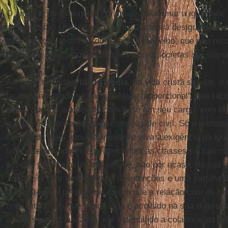
O anúncio do Evangelho continuava a afirmar a igualdade
na realidade, se aceitava e se instaurava a desigualdad
interpretação restritiva do próprio Evangelho, que não reco
dignidade igual a quem não pertencia à
societas christian
Ao longo de toda a
Idade Média
, na vida cristã secular, 
fechado no esquema da "igualdade proporcional", que re
aquilo que lhe era devido com base em seu cargo, com b
que lhe era concedido pela comunidade civil. Só o monaq
identidade mais genuína, manteve viva a exigência da igu
latinos, entre nobres e pertencentes às classes sociais ma
pobres: precisamente em virtude, não por acaso, da sua v
"corpo", a criar uma unidade de intenções e uma partilha 
alcançá-los, a pensar a si mesmos e a relação com os o
comunitária em que o indivíduo é acolhido na sua diversid
as suas potencialidades, e é estimulado a colaborar na 