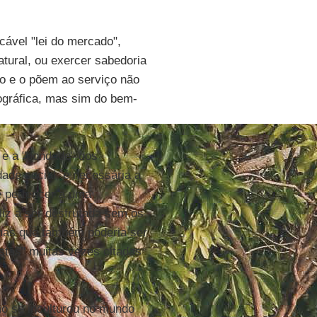
ocável "lei do mercado",
tural, ou exercer sabedoria
do e o põem ao serviço não
ográfica, mas sim do bem-
o e a "bondade" dos
ade social, é necessária a
e pertencer a uma
liz a ser desfrutada sem os
 mas que também poderia ser
stãs" muitas vezes citadas
mo se inculturou no mundo