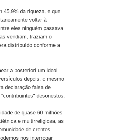
m 45,9% da riqueza, e que
taneamente voltar à
Entre eles ninguém passava
as vendiam, traziam o
era distribuído conforme a
ear a posteriori um ideal
versículos depois, o mesmo
ira declaração falsa de
"contribuintes" desonestos.
vidade de quase 60 milhões
tnica e multirreligiosa, as
 comunidade de crentes
podemos nos interrogar