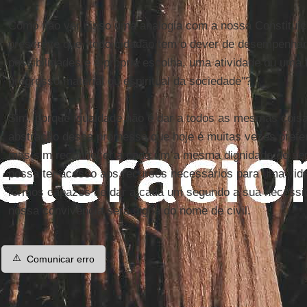
Como não ver nisso uma analogia com a nossa Constituiçã
prescreve que "todo cidadão tem o dever de desempenhar
possibilidades e a própria escolha, uma atividade ou uma
progresso material ou espiritual da sociedade"?
Sim, porque igualdade não é dar a todos as mesmas coisas
abstração dessa promessa que hoje é muitas vezes preferi
mas sim reconhecer a cada um a mesma dignidade de se
possa ter acesso aos recursos necessários para uma vid
formos capazes de dar a cada um segundo a sua necessi
nossa convivência será digna do nome de civil.
⚠️
Comunicar erro