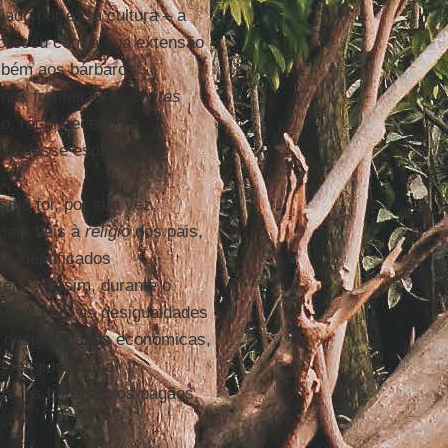
jado por essa cultura – a
avoreceu com a sua extensão
mbém aos bárbaros:
nas fronteiras da
civitas
ão, reconhecendo a
te desse espaço civil.
ismo foi, por sua vez,
iam fiéis à
religio
dos pais,
 já identificados
eja... Assim, durante o
onviver com as desigualdades
 desigualdades econômicas,
 religiosa, cuja
eus, os hereges, os pagãos,