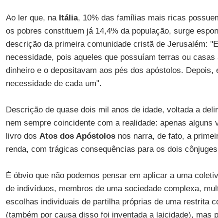
Ao ler que, na
Itália
, 10% das famílias mais ricas possue
os pobres constituem já 14,4% da população, surge espon
descrição da primeira comunidade cristã de Jerusalém: "
necessidade, pois aqueles que possuíam terras ou casas 
dinheiro e o depositavam aos pés dos apóstolos. Depois, 
necessidade de cada um".
Descrição de quase dois mil anos de idade, voltada a delin
nem sempre coincidente com a realidade: apenas alguns 
livro dos
Atos dos Apóstolos
nos narra, de fato, a prime
renda, com trágicas consequências para os dois cônjuges 
É óbvio que não podemos pensar em aplicar a uma coleti
de indivíduos, membros de uma sociedade complexa, multié
escolhas individuais de partilha próprias de uma restrita
(também por causa disso foi inventada a laicidade), mas 