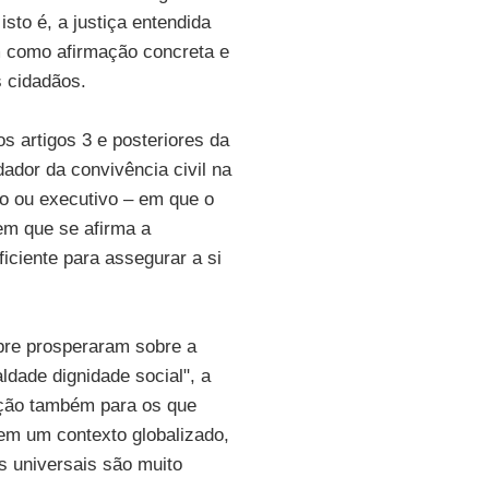
sto é, a justiça entendida
m como afirmação concreta e
s cidadãos.
s artigos 3 e posteriores da
dador da convivência civil na
vo ou executivo – em que o
 em que se afirma a
iciente para assegurar a si
pre prosperaram sobre a
ldade dignidade social", a
ação também para os que
m um contexto globalizado,
os universais são muito