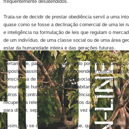
frequentemente desatendidos.
Trata-se de decidir de prestar obediência servil a uma int
quase como se fosse a declinação comercial de uma lei na
e inteligência na formulação de leis que regulam o merca
de um indivíduo, de uma classe social ou de uma área ge
estar da humanidade inteira e das gerações futuras.
Certamente, para perceber o sentido positivo do sacrifíci
impostos, assim como para compreender e buscar a equid
consciência de formar um corpo – social, justamente –, d
comunidade humana, de não ser habitantes de uma ilha fe
outros ou contra os outros. Consciência hoje muito rara,
recuperada relendo alguns elementos daquelas "raízes cri
para dividir, separar, contrapor, em vez de unir.
Assim, não se deveria esquecer que, quando o cristianis