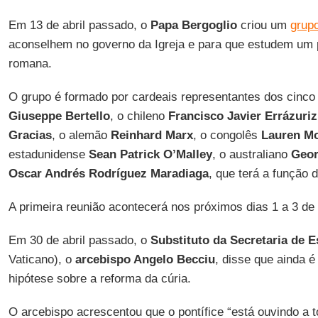
Em 13 de abril passado, o
Papa Bergoglio
criou um
grupo
aconselhem no governo da Igreja e para que estudem um p
romana.
O grupo é formado por cardeais representantes dos cinco c
Giuseppe Bertello
, o chileno
Francisco Javier Errázuri
Gracias
, o alemão
Reinhard Marx
, o congolês
Lauren M
estadunidense
Sean Patrick O’Malley
, o australiano
Geo
Oscar Andrés Rodríguez Maradiaga
, que terá a função 
A primeira reunião acontecerá nos próximos dias 1 a 3 de 
Em 30 de abril passado, o
Substituto da Secretaria de 
Vaticano), o
arcebispo Angelo Becciu
, disse que ainda é
hipótese sobre a reforma da cúria.
O arcebispo acrescentou que o pontífice “está ouvindo a t