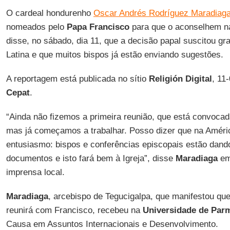
O cardeal hondurenho
Oscar Andrés Rodríguez Maradiag
nomeados pelo
Papa Francisco
para que o aconselhem na
disse, no sábado, dia 11, que a decisão papal suscitou g
Latina e que muitos bispos já estão enviando sugestões.
A reportagem está publicada no sítio
Religión Digital
, 11
Cepat
.
“Ainda não fizemos a primeira reunião, que está convocada
mas já começamos a trabalhar. Posso dizer que na Améri
entusiasmo: bispos e conferências episcopais estão dand
documentos e isto fará bem à Igreja”, disse
Maradiaga
em 
imprensa local.
Maradiaga
, arcebispo de Tegucigalpa, que manifestou q
reunirá com Francisco, recebeu na
Universidade de Par
Causa em Assuntos Internacionais e Desenvolvimento.