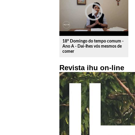
play_circle_outline
18º Domingo do tempo comum -
Ano A - Dai-lhes vós mesmos de
comer
Revista ihu on-line