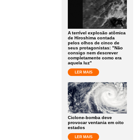
A terrível explosão atômica
de Hiroshima contada
pelos olhos de cinco de
seus protagonistas: "Não
consigo nem descrever
completamente como era
aquela luz"
LER MAIS
Ciclone-bomba deve
provocar ventania em oito
estados
LER MAIS