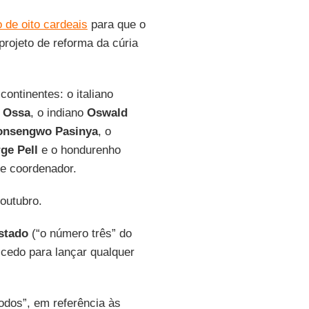
 de oito cardeais
para que o
rojeto de reforma da cúria
ontinentes: o italiano
z Ossa
, o indiano
Oswald
onsengwo Pasinya
, o
rge
Pell
e o hondurenho
de coordenador.
outubro.
Estado
(“o número três” do
 cedo para lançar qualquer
odos”, em referência às