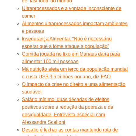
de ‘fast-food’ do mundo
Ultraprocessados e a vontade inconsciente de
comer
Alimentos ultraprocessados impactam ambientes
e pessoas
Insegurança Alimentar. “Não é necessário
esperar que a fome ataque a população”
Comida jogada no lixo em Manaus daria para
alimentar 100 mil pessoas
Má nutrição afeta um terço da população mundial
e custa US$ 3,5 trilhões por ano, diz FAO
O impacto da crise no direito a uma alimentação
saudável
Salário mínimo: duas décadas de efeitos
positivos sobre a redução da pobreza e da
desigualdade. Entrevista especial com
Alessandra Scalioni
Desafio é fechar as contas mantendo rota de