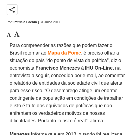
share
Por:
Patricia Fachin
| 31 Julho 2017
Para compreender as razões que podem fazer o
Brasil retornar ao
Mapa da Fome
, é preciso olhar a
situação do país “do ponto de vista da política”, diz o
economista
Francisco Menezes
à
IHU On-Line
, na
entrevista a seguir, concedida por e-mail, ao comentar
o relatório de entidades da sociedade civil que alerta
para esse risco. “O desemprego atinge um enorme
contingente da população em condições de trabalhar
e isto é fruto dos equívocos de políticas que não
enfrentam os verdadeiros motivos de nossas
dificuldades. Portanto, o risco é real”, afirma.
Menezes
informa que em 2013, quando foi realizada