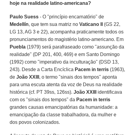
hoje na realidade latino-americana?
Paulo Suess
- O "princípio encarnatório" de
Medellín
, que tem sua matriz no
Vaticano II
(GS 22,
LG 13, AG 3 e 22), acompanha praticamente todos os
pronunciamentos do magistério latino-americano. Em
Puebla
(1979) será parafraseado como "assunção da
realidade" (DP 201, 400, 469) e em Santo Domingo
(1992) como "imperativo da inculturação" (DSD 13,
243). Desde a Carta Encíclica
Pacem in terris
(1963),
de
João
XXIII
, o termo "sinais dos tempos" aponta
para uma escuta atenta da voz de Deus na realidade
histórica (cf. PT 39ss, 126ss).
João XXIII
identificava
com os "sinais dos tempos" da
Pacem in terris
grandes causas emancipatórias da humanidade: a
emancipação da classe trabalhadora, da mulher e
dos povos colonizados.