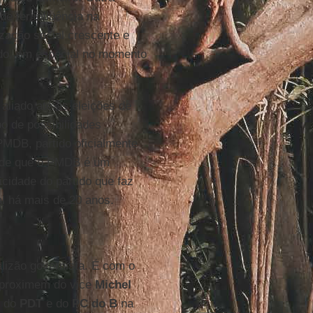
e ter influência na
ização social crescente e
ído, em especial no momento
 aliado até as eleições de
o de possibilidades
PMDB, partido oficialmente
ia de que o PMDB é um
cidade do partido que faz
l há mais de 20 anos.
lizão governista. É com o
aproximem do vice
Michel
o do
PDT
e do
PC do B
na