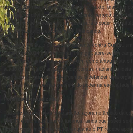
questão que não é tão destacada no contexto, mas que pod
deflagração deste processo, é o recente período de mobil
autônoma que poderia ser perigoso para o poder constitu
em que várias crises continuam avançando.
Quando o
PT
faz o primeiro movimento contra
Cunha
, um
outubro de 2014 que se tornou “inimigo”, abre-se um camp
incontrolável ainda mais quando tem como antagonista o 
aliado do PT há 10 anos. Vou desconstruir adiante a ide
agregado de interesses divergentes e defender uma organi
com que se mantenha na esfera do poder na escala federa
Polarização atualizada
Trata-se de uma nova polarização, agora no âmbito da coa
PMDB
, e não mais com os tucanos, ainda que esses se 
Temer
neste momento inicial, enquanto o
PT
recebe apoi