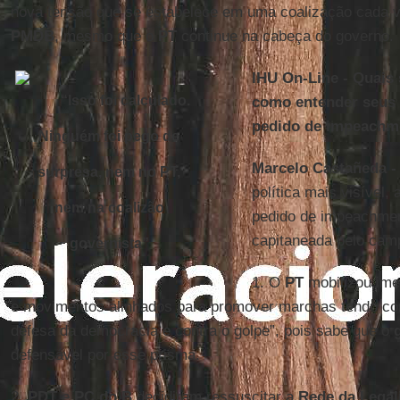
nova tensão que se estabelece em uma coalização cada v
PMDB
, mesmo que o
PT
continue na cabeça do governo.
IHU On-Line - Quais
“Isso foi calculado.
como entender seus 
pedido de impeachm
Ninguém foi pego de
Marcelo Castañeda -
surpresa, nem no PT,
política mais visível, 
nem na coalizão
pedido de impeachme
capitaneada pelo cam
governista
”
1. O
PT
mobilizou ime
e movimentos alinhados para promover marchas tendo com
defesa da democracia e contra o golpe”, pois sabe que o
defensável por esse prisma.
2.
PDT
e
PC do B
decidiram ressuscitar a
Rede da Legal