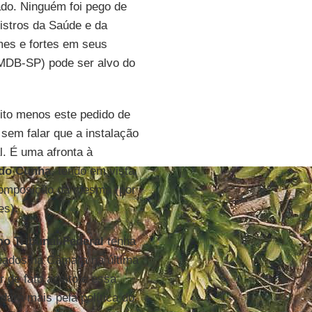
lado. Ninguém foi pego de
istros da Saúde e da
mes e fortes em seus
DB-SP) pode ser alvo do
to menos este pedido de
sem falar que a instalação
l. É uma afronta à
do Cunha
, tendo em vista
a composição da mesma (por
es).
o Tribunal Federal
tenha
neados na Câmara na última
r de fato aceito e essa
dará mais pela política do