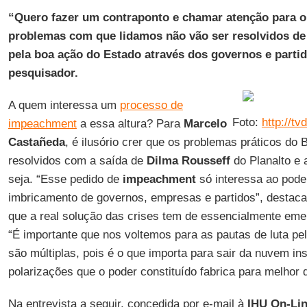
“Quero fazer um contraponto e chamar atenção para o 
problemas com que lidamos não vão ser resolvidos de
pela boa ação do Estado através dos governos e partid
pesquisador.
A quem interessa um
processo de
Foto:
http://t
impeachment
a essa altura? Para
Marcelo
Castañeda
, é ilusório crer que os problemas práticos do B
resolvidos com a saída de
Dilma Rousseff
do Planalto e 
seja. “Esse pedido de
impeachment
só interessa ao poder
imbricamento de governos, empresas e partidos”, destac
que a real solução das crises tem de essencialmente emer
“É importante que nos voltemos para as pautas de luta p
são múltiplas, pois é o que importa para sair da nuvem ins
polarizações que o poder constituído fabrica para melhor 
Na entrevista a seguir, concedida por e-mail à
IHU On-Li