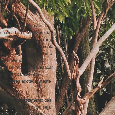
as colocações.
manifestações de rua e da
r formada a fim de apreciar
e impeachment e elaborar o
rio da Câmara. É fundamental
iados na coalizão governista
r no movimento pró-
rna-se importante destacar
própria coalizão, em
impopulares adotadas neste
o por um esgotamento das
tenha sido inverso. Ou seja,
T agiu primeiro. Outra