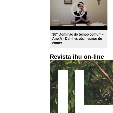
play_circle_outline
18º Domingo do tempo comum -
Ano A - Dai-lhes vós mesmos de
comer
Revista ihu on-line