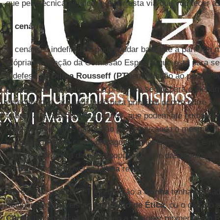
que pela técnica jurídica, e é por esta via que vou tecer 
O cenário
O cenário é indefinido e pode mudar bastante a partir de 
própria instalação da Comissão Especial que está para se
a defesa de
Dilma Rousseff (PT)
em relação ao pedido d
parecer que vai definir se o processo segue para o plená
entender que, até aqui, a disputa principal ocorre entre al
vitoriosa, e não com os tucanos, que podem até embarca
impeachment, mas não estão protagonizando o mesmo. To
o papel do
PMDB
como protagonista neste processo e na 
especial por conta da baixa popularidade e das medidas 
primeiro ano de governo
Dilma
reeleito.
Talvez a posição do PT em relação a
Cunha
tenha passad
manobras possíveis no
Conselho de Ética
, ou o cálculo 
Cunha
poderia aceitar o pedido a qualquer momento e o P