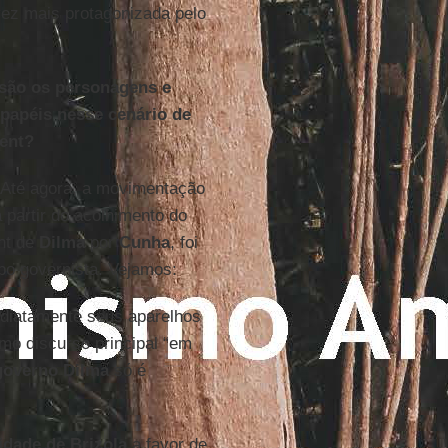
ez mais protagonizada pelo
 são os personagens e
papéis nesse cenário de
ent?
Até agora, a movimentação
a partir do acolhimento do
nt de
Dilma
por
Cunha
, foi
po governista. Vejamos:
diatamente seus aparelhos
o discurso principal “em
governo Dilma
só é
idade de Brizola
a favor de