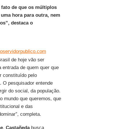
fato de que os múltiplos
 uma hora para outra, nem
os”, destaca o
vdoservidorpublico.com
rasil de hoje vão ser
a entrada de quem quer que
 constituído pelo
a. O pesquisador entende
gir do social, da população.
elo mundo que queremos, que
titucional e das
dominar”, completa.
ne
,
Castañeda
busca