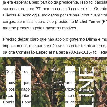
já era esperada pelo partido da presidente. Isso foi calcu
surpresa, nem no
PT
, nem na coalizão governista. Os min
Ciência e Tecnologia, indicados por
Cunha
, continuam fir
cargos, sem falar que o vice-presidente
Michel Temer
(PM
mesmo processo pelos mesmos motivos.
Preciso deixar claro que não apoio o
governo Dilma
e mui
impeachment, que parece não se sustentar tecnicamente, 
da dita
Comissão Especial
na terça (08-12-2015) foi ilega
democracia promovida pelo presidente da Câmara,
Eduar
que foi adotado o voto secreto na vitória da oposição n
272 a 199 - com 72 abstenções, brancos, nulos ou ausent
É louvável que, pela democracia representativa, o
Suprem
se posicionado pedindo a nova polarização dos atos deli
terça. No entanto, a partir do momento em que o pedido fo
Comissão Especial for instalada, seu desenvolvimento se 