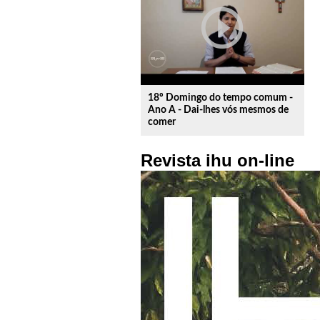
play_circle_outline
18º Domingo do tempo comum -
Ano A - Dai-lhes vós mesmos de
comer
Revista ihu on-line