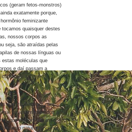
icos (geram fetos-monstros)
 ainda exatamente porque,
 hormônio feminizante
e tocamos quaisquer destes
ias, nossos corpos as
u seja, são atraídas pelas
apilas de nossas línguas ou
s estas moléculas que
orpos e daí passam a
s começam a surgir.
stas que trabalhavam com
r que os jovens nascidos a
romes que demonstravam que
lvimento natural e normal