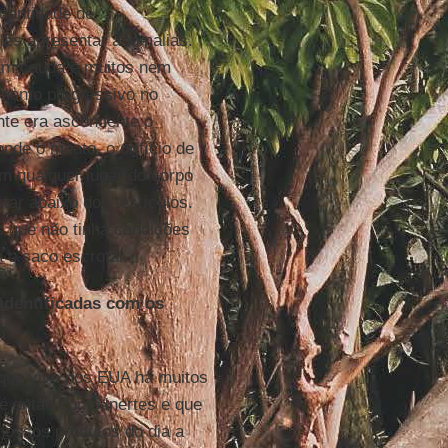
uantidade de
les apresentar anomalias.
ham cauda e muitos nem
ento progressivo no
nte era ascendente o
onde o meato, o orifício de
em qualquer lugar do corpo
ar abaixo dos testículos.
 que não tinha condições
 o saco escrotal.
identificadas com os
 que vive nos EUA há muitos
é então como inertes e que
 nossos produtos do dia a