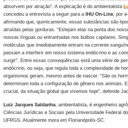
absorvem por atração”. A explicação é do ambientalista
L
concedeu a entrevista a seguir para a
IHU On-Line
, por e
afirmando que, quimicamente, essas substâncias são lipos
atraídas pelas gorduras. “Estejam elas na ponta dos noss
nossas línguas ou entranhadas nos bulbos capilares. Sim
moléculas que imediatamente entram na corrente sanguín
passam a interferir em nosso sistema endócrino e as c
surgir”. Entre essas consequências está uma série de pe
endócrino, ou seja, que regula toda a complexidade de h
organismos geram, mesmo antes de nascer. “São os horm
determinam toda a configuração de gênero nos animais. E
crucial, da situação global que vivemos hoje”, defende Ja
Luiz Jacques Saldanha
, ambientalista, é engenheiro ag
Ciências Jurídicas e Sociais pela Universidade Federal d
UFRGS. Atualmente mora em Florianópolis-SC.