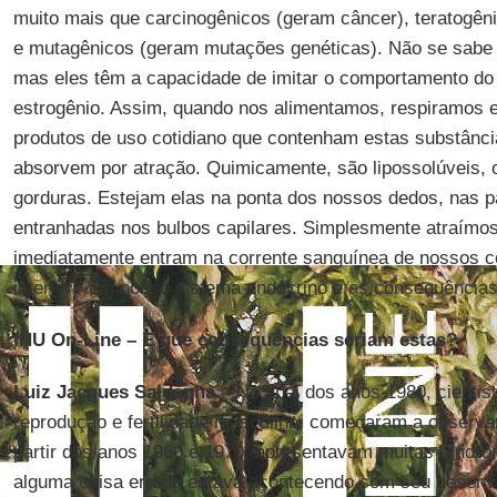
muito mais que carcinogênicos (geram câncer), teratogên
e mutagênicos (geram mutações genéticas). Não se sabe
mas eles têm a capacidade de imitar o comportamento do
estrogênio. Assim, quando nos alimentamos, respiramos 
produtos de uso cotidiano que contenham estas substânc
absorvem por atração. Quimicamente, são lipossolúveis, o
gorduras. Estejam elas na ponta dos nossos dedos, nas p
entranhadas nos bulbos capilares. Simplesmente atraímo
imediatamente entram na corrente sanguínea de nossos c
interferir em nosso sistema endócrino e as consequência
IHU On-Line
– E que consequências seriam estas?
Luiz Jacques Saldanha
– No final dos anos 1980, cienti
reprodução e fertilidade masculina, começaram a observa
partir dos anos 1960 e 1970, apresentavam muitas sínd
alguma coisa errada estava acontecendo com seu desenvo