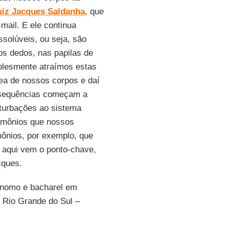
uiz Jacques Saldanha
, que
-mail. E ele continua
solúveis, ou seja, são
os dedos, nas papilas de
plesmente atraímos estas
ea de nossos corpos e daí
onsequências começam a
rturbações ao sistema
ormônios que nossos
ônios, por exemplo, que
 aqui vem o ponto-chave,
cques.
rônomo e bacharel em
o Rio Grande do Sul –