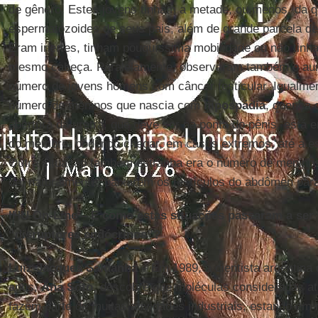
de gênero. Estes jovens tinham a metade, ou menos, da q
espermatozoides de seus pais, além de grande parcela de
Eram inertes, tinham pouquíssima mobilidade ou não tin
mesmo cabeça. Paralelamente, observaram também o aum
número de jovens homens com câncer testicular. Igualme
número de meninos que nascia com
hipospádia
, doença 
abertura da uretra, que deve ser na ponta do pênis, está 
do membro, podendo chegar, em casos extremos, até a est
Outra situação também estranha era o número de meninos
de, naturalmente, baixarem os testículos do abdômen para
IHU On-Line
– E como estas situações passaram a ser 
“disruptores endócrinos”?
Luiz Jacques Saldanha
– Em 1989, a cientista argentina
anos,
Ana Soto
, descobre que moléculas consideradas at
fazem parte de muitas atividades industriais, estando em