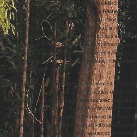
dia, tinham esta capacidade de mimetizar o estrogênio. F
constatação. E isso, como foi antes com a
Rachel Carso
produtos sintetizados artificialmente e que, indiscriminad
se acha com o direito de produzir e, pior, lançar no ambi
nós, os consumidores, que nem sabemos o que estamos f
estas descobertas foram ferozmente contraditadas pela in
seus trabalhos científicos que mostravam exatamente o c
infelizmente, mostrando que estes cientistas independen
a razão há mais de 20 anos.
Existem moléculas, e de largo uso, que têm esta capacid
Colborn
resolveu denominar estas moléculas desta forma.
resolvi confirmar a denominação destas moléculas para 
raciocínio, de que são substâncias não naturais e sintetiz
inexistentes na natureza. Então, poderíamos dizer que es
diretamente todas as perturbações que substâncias sinté
– ao corpo animal, humano ou não, causam ao sistema en