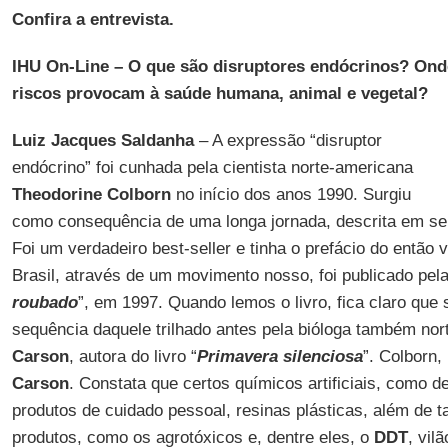
Confira a entrevista.
IHU On-Line
– O que são disruptores endócrinos? Ond
riscos provocam à saúde humana, animal e vegetal?
Luiz Jacques Saldanha
– A expressão “disruptor
endócrino” foi cunhada pela cientista norte-americana
Theodorine Colborn
no início dos anos 1990. Surgiu
como consequência de uma longa jornada, descrita em seu
Foi um verdadeiro best-seller e tinha o prefácio do então 
Brasil, através de um movimento nosso, foi publicado pe
roubado
”, em 1997. Quando lemos o livro, fica claro qu
sequência daquele trilhado antes pela bióloga também no
Carson
, autora do livro “
Primavera silenciosa
”. Colborn,
Carson
. Constata que certos químicos artificiais, como 
produtos de cuidado pessoal, resinas plásticas, além de t
produtos, como os agrotóxicos e, dentre eles, o
DDT
, vil