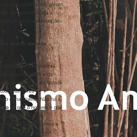
ue nossos organismos geram,
 que determinam toda a
have, crucial, da situação
rios destes agentes
a constatou, em sintonia
ão do patriarcado e do
rcepção comum da sociedade
 todos os seres se
 não o masculino. Não há a
ento
de que o homem é que
r isso, haveria uma
r sempre vai ser fêmea e
o. O embrião, a partir