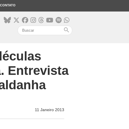
CONTATO
search
léculas
. Entrevista
Saldanha
11 Janeiro 2013