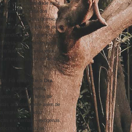
oi por uma causalidade esta
n
, muda a história dos
amente, a indústria química
ente através de cada um de
azendo. É claro que todas
dústria, que também tinha
ontrário. Mas a vida vem,
tes e responsáveis estão com
ade. Foi então que a
Dra.
 Eu, particularmente,
manter a mesma linha de
adas artificialmente além de
ta expressão traduz
ticas e externas – exógenas
dócrino. Ou seja, ao