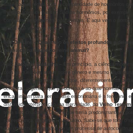
sistema que regula toda a complexidade de hormônios q
mesmo antes de nascer. São os hormônios, por exemplo,
configuração de gênero nos animais. E aqui vem o ponto-c
global que vivemos hoje.
IHU On-Line
– Quais são os efeitos profundos e deleté
químicos na saúde do reino animal?
Luiz Jacques Saldanha
–
Em princípio, a ciência modern
com as questões atuais sobre gênero e mesmo da discuss
poder sombrio do masculino, que, diferentemente da pe
ocidental, o gênero que predomina e ao qual normalmente
encaminham para ser na fase embrionária é o feminino, e
distorcida interpretação, na literalidade, do
Velho Testam
teria sido criado por Deus e que seria predominante e, po
sobrepujança do gênero masculino. Sabe-se que todo o se
que o macho é originário de um processo de autoconstruçã