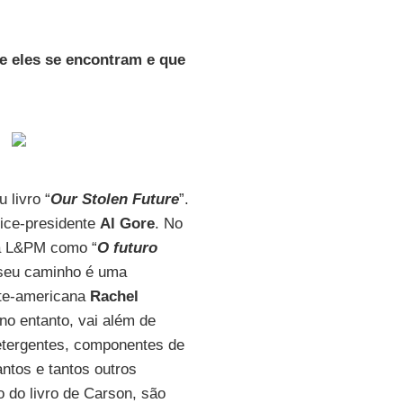
e eles se encontram e que
 livro “
Our Stolen Future
”.
vice-presidente
Al Gore
. No
la L&PM como “
O futuro
e seu caminho é uma
rte-americana
Rachel
 no entanto, vai além de
detergentes, componentes de
antos e tantos outros
ão do livro de Carson, são