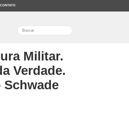
CONTATO
search
ura Militar.
da Verdade.
io Schwade