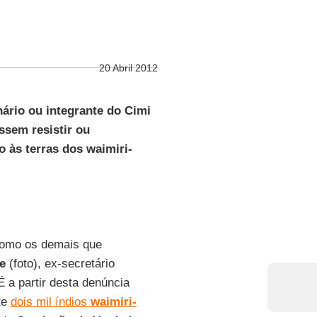
20 Abril 2012
nário ou integrante do Cimi
ssem resistir ou
o às terras dos waimiri-
como os demais que
de
(foto), ex-secretário
 É a partir desta denúncia
te
dois mil índios
waimiri-