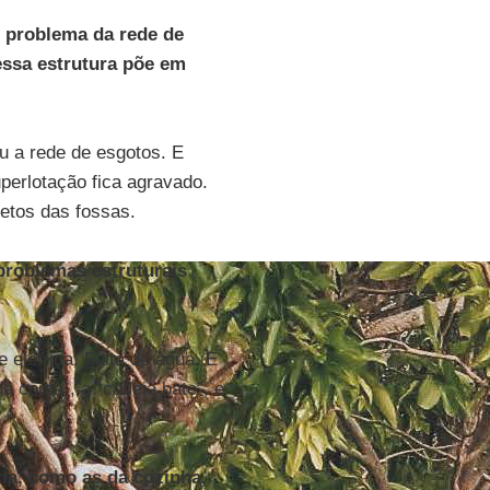
o problema da rede de
essa estrutura põe em
u a rede de esgotos. E
perlotação fica agravado.
etos das fossas.
problemas estruturais
 elétrica. Falta de água. E
á conta), a “cadeia bate”, e
ia, como as da cozinha,