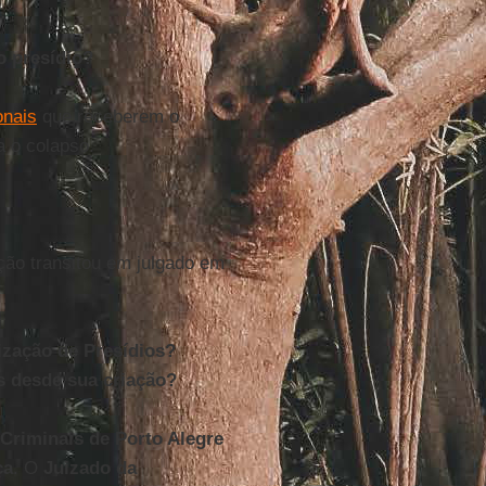
o presídio?
onais
que receberem o
a o colapso.
ição transitou em julgado em
lização de Presídios?
es desde sua criação?
Criminais de Porto Alegre
ça
. O
Juizado da