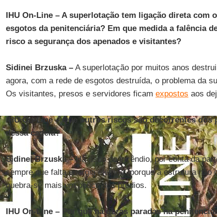
IHU On-Line – A superlotação tem ligação direta com 
esgotos da penitenciária? Em que medida a falência d
risco a segurança dos apenados e visitantes?
Sidinei Brzuska –
A superlotação por muitos anos destrui
agora, com a rede de esgotos destruída, o problema da su
Os visitantes, presos e servidores ficam
expostos
aos dej
IHU On-Line – Que outros riscos são decorrentes dos 
dessa cadeia?
Sidinei Brzuska –
Há risco de incêndio, por conta da parte
sempre que falta energia elétrica (porque a estrutura não d
quebra-se mais um pouco dos prédios.
IHU On-Line – Por que há obras paradas na penitenciár