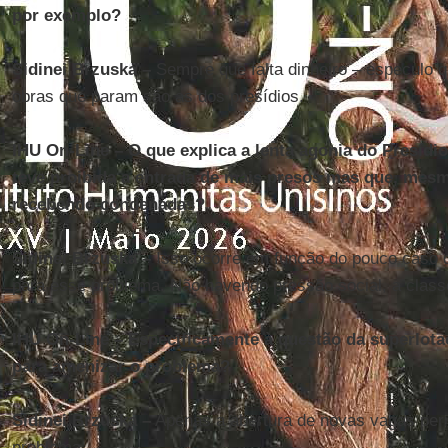
por exemplo?
Sidinei Brzuska –
Sempre que falta dinheiro – especulo q
obras que param são as dos presídios.
IHU On-Line – O que explica a lenta agonia do Presídio
teve proibida a entrada de mais presos mas que, mes
recebendo condenadas?
Sidinei Brzuska –
Isso ocorre em função do pouco caso 
para esse problema. Não havendo pressão social, a class
IHU On-Line – Especificamente à questão da superlotaç
para amenizar o problema?
Sidinei Brzuska –
Apenas a abertura de novas vagas perm
problema.