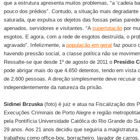
que a estrutura apresenta muitos problemas, “a ‘cadeia b
pouco dos prédios”. Contudo, a situação mais degradante 
saturada, que expulsa os dejetos das fossas pelas parede
apenados, servidores e visitantes. “A
superlotação
por mui
esgotos. E agora, com a rede de esgotos destruída, o pro
agravado”. Infelizmente, a
população em geral
faz pouco c
havendo pressão social, a classe política não se movimen
Ressalte-se que desde 1º de agosto de 2011 o
Presídio C
pode abrigar mais do que 4.650 detentos, tendo em vista 
de 2.600 pessoas. A direção simplesmente deve recusar o
independentemente da natureza da prisão.
Sidinei Brzuska
(foto) é juiz e atua na Fiscalização dos 
Execuções Criminais de Porto Alegre e região metropolita
pela Pontifícia Universidade Católica do Rio Grande do S
29 anos. Aos 21 anos decidiu que seguiria a magistratura. 
trabalhou como office-boy, borracheiro, lavador de carros,