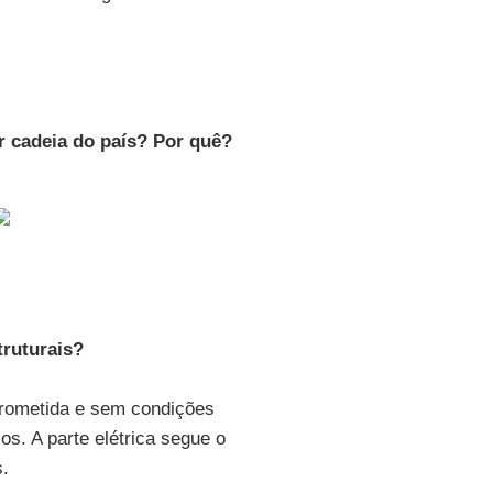
r cadeia do país? Por quê?
truturais?
prometida e sem condições
s. A parte elétrica segue o
.