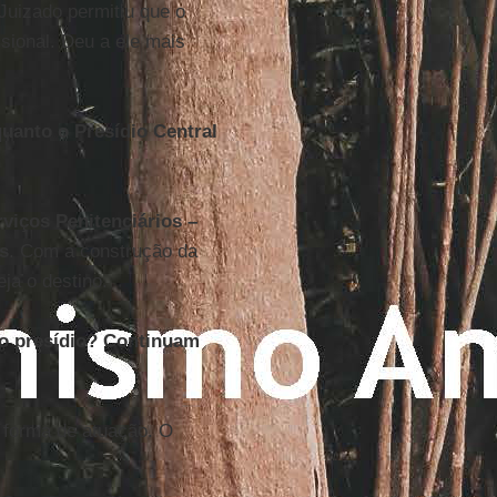
Juizado permitiu que o
sional. Deu a ele mais
uanto o Presídio Central
viços Penitenciários –
s
. Com a construção da
eja o destino.
do presídio? Continuam
 forma de atuação. O