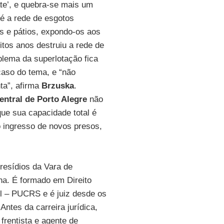
ate’, e quebra-se mais um
é a rede de esgotos
s e pátios, expondo-os aos
tos anos destruiu a rede de
blema da superlotação fica
aso do tema, e “não
ta”, afirma
Brzuska
.
entral de Porto Alegre
não
que sua capacidade total é
 ingresso de novos presos,
Presídios da Vara de
na. É formado em Direito
ul – PUCRS e é juiz desde os
Antes da carreira jurídica,
 frentista e agente de