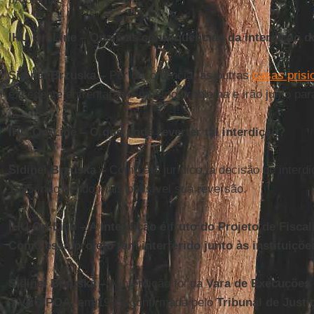
IHU On-Line – Quais as consequências da interdição d
Sidinei Brzuska –
Por decorrência, as outras
casas prisi
excedente enfrentarão o mesmo problema e irão junto par
IHU On-Line – O que pode reverter tal interdição?
Sidinei Brzuska –
Como ato jurídico, a decisão de interd
1995, não sendo mais possível sua reversão.
IHU On-Line – A interdição é fruto do Projeto de Fisca
Como esse projeto tem interferido junto às instituiçõ
Sidinei Brzuska –
A interdição foi da
Vara de Execuções 
–
VEC/POA
, em 1995, confirmada pelo
Tribunal de Justi