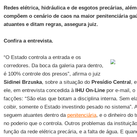
Redes elétrica, hidráulica e de esgotos precárias, alé
compõem o cenário de caos na maior penitenciária g
atuantes e ditam regras, assegura juiz.
Confira a entrevista.
“O Estado controla a entrada e os
corredores. Da boca da galeria para dentro,
é 100% controle dos presos”, afirma o juiz
Sidinei Brzuska
, sobre a situação do
Presídio Central
, 
ele, em entrevista concedida à
IHU On-Line
por e-mail, o
facções: “São elas que botam a disciplina interna. Sem el
coibir, somente o Estado investindo pesado no sistema”. 
seguem atuantes dentro da
penitenciária
, e o dinheiro do 
no poderio que o controla. Outros problemas da instituiçã
função da rede elétrica precária, e a falta de água. E quand