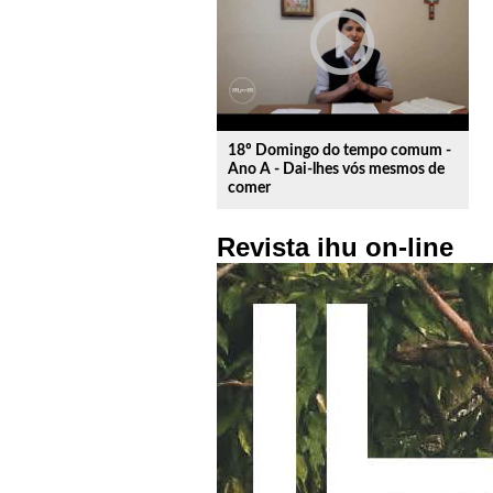
play_circle_outline
18º Domingo do tempo comum -
Ano A - Dai-lhes vós mesmos de
comer
Revista ihu on-line