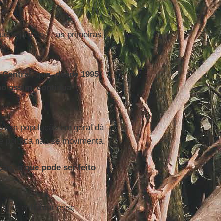
ue seja isso –, as primeiras
 Central, que, desde 1995,
mo assim, continua
que a população em geral dá
e política não se movimenta.
ão, o que pode ser feito
itirá enfrentar esse