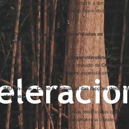
Fiscalização
apenas tenta fazer cumprir a decisão. Esse 
Judiciário tivesse uma aproximação maior do problema pri
visibilidade.
IHU On-Line – Para onde serão enviados os presos enq
estiver interditado?
Sidinei Brzuska –
Até agora a
Superintendência dos Ser
Susepe
tem encaminhado para o presídio de
Charqueada
penitenciária de
Arroio dos Ratos
, especula-se que ela s
IHU On-Line – Como é a situação das facções dentro 
efetivas?
Sidinei Brzuska –
Sim, ativas. Mas modificadas quanto à
dinheiro do tráfico tem sido o que determina o poder.