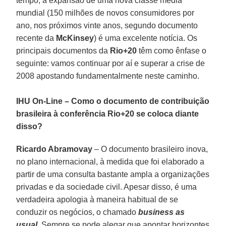
tempo, a expansão de uma nova classe média
mundial (150 milhões de novos consumidores por
ano, nos próximos vinte anos, segundo documento
recente da
McKinsey
) é uma excelente notícia. Os
principais documentos da
Rio+20
têm como ênfase o
seguinte: vamos continuar por aí e superar a crise de
2008 apostando fundamentalmente neste caminho.
IHU On-Line – Como o documento de contribuição
brasileira à conferência Rio+20 se coloca diante
disso?
Ricardo Abramovay
– O documento brasileiro inova,
no plano internacional, à medida que foi elaborado a
partir de uma consulta bastante ampla a organizações
privadas e da sociedade civil. Apesar disso, é uma
verdadeira apologia à maneira habitual de se
conduzir os negócios, o chamado
business as
usual
. Sempre se pode alegar que apontar horizontes