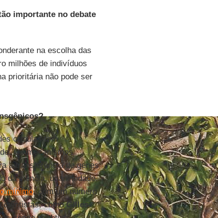
tão importante no debate
ponderante na escolha das
ro milhões de indivíduos
 prioritária não pode ser
ansgênicos?
es crioulas tem
dade. Os mecanismos
ra a transferência de genes
o da ciência, unanimidade.
zo mínimo
, com um número
á cientistas, como
Gilles-
os, tendo já obtido