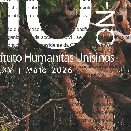
resultados sobre as modificações fisiológicas dos animai
corroboram com a presença de riscos.
Não é por acaso que cientistas cidadãos, que comunicam 
organizações da sociedade civil, sejam marginalizados o
tecnociência. O presidente da CTNBio, em sessão plenári
trabalhos estavam ultrapassados.
IHU On-Line – Como avalia a liberação comercial de s
Existe aí um risco de consumo? Por quê?
Magda Zanoni –
Há risco de consumo de transgênicos po
epidemiológicos que comprovem a não existência de riscos
medicamentos levam até dez anos para pesquisar os benef
medicamentos originários da transgênese, é de se pergunt
pressa das multinacionais para liberar a comercialização 
Convém salientar que o mercado da soja no Brasil já corr