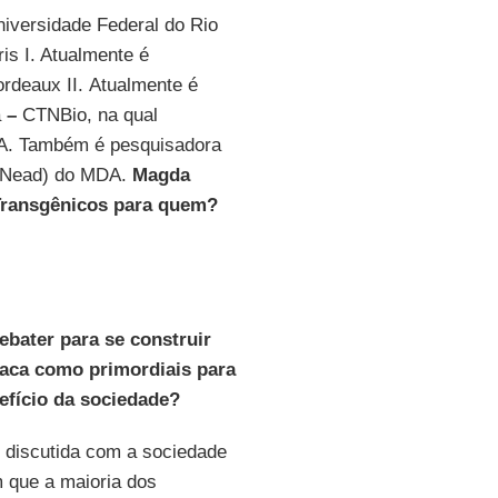
iversidade Federal do Rio
is I. Atualmente é
ordeaux II. Atualmente é
a
–
CTNBio, na qual
. Também é pesquisadora
 (Nead) do MDA.
Magda
ransgênicos para quem?
ebater para se construir
taca como primordiais para
efício da sociedade?
i discutida com a sociedade
m que a maioria dos