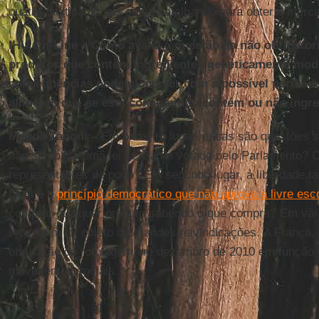
quatro multinacionais estão batalhando para obter o mer
IHU On-Line – Como avalia a questão da não obrigato
produtos que contêm ingredientes geneticamente mod
consequências podem ocorrer com a possível perda do 
alimento que se está consumindo contém ou não ingre
Magda Zanoni –
Em primeiro lugar, essas são questões s
não se aplica uma lei se ela foi votada pelo Parlamento?
representantes do povo? Em segundo lugar, a liberdade 
Qual é o
princípio democrático que não aprova a livre esc
comprar qualquer produto sabendo o que compra? Em vár
rotulagem foi objeto de grandes reivindicações. A França,
obrigação de rotulagem em dezembro de 2010 em função 
movimentos sociais.