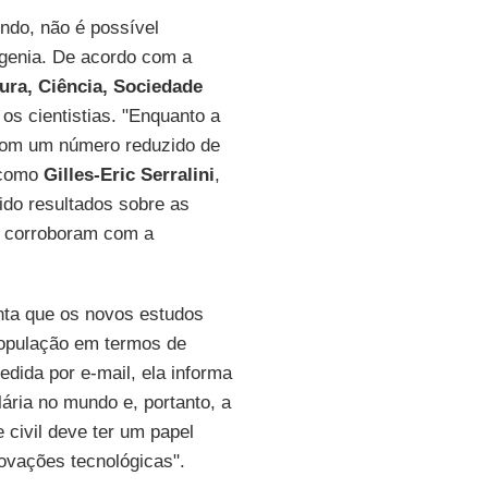
do, não é possível
sgenia. De acordo com a
ura, Ciência, Sociedade
os cientistias. "Enquanto a
com um número reduzido de
s como
Gilles-Eric Serralini
,
ido resultados sobre as
e corroboram com a
ta que os novos estudos
população em termos de
edida por e-mail, ela informa
ria no mundo e, portanto, a
e civil deve ter um papel
ovações tecnológicas".