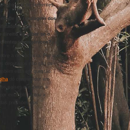
cado mundial de sementes.
riedade de rotulagem dos
ificados? Que
direito de saber se o
dientes transgênicos?
obre a democracia. Por que
 Os deputados não são os
também está em questão.
olha
do consumidor em
ios países europeus a
 por exemplo, votou a
das pressões dos