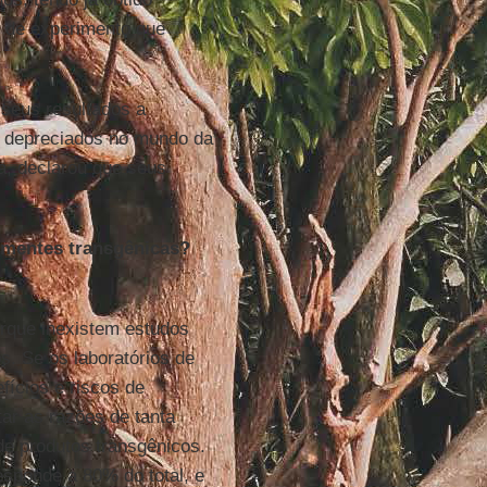
s de experimento que
seus resultados a
u depreciados no mundo da
a, declarou que seus
ementes transgênicas?
rque inexistem estudos
. Se os laboratórios de
ícios e riscos de
ar as razões de tanta
de produtos transgênicos.
esponde a 80% do total, e