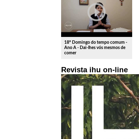
play_circle_outline
18º Domingo do tempo comum -
Ano A - Dai-lhes vós mesmos de
comer
Revista ihu on-line