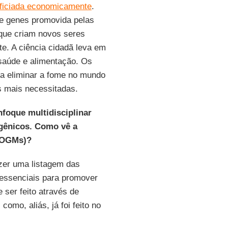
ficiada economicamente
.
de genes promovida pelas
 que criam novos seres
e. A ciência cidadã leva em
saúde e alimentação. Os
ra eliminar a fome no mundo
s mais necessitadas.
foque multidisciplinar
gênicos. Como vê a
(OGMs)?
er uma listagem das
s essenciais para promover
ser feito através de
como, aliás, já foi feito no