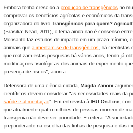
Embora tenha crescido a
produção de transgênicos
no mun
comprovar os benefícios agrícolas e econômicos da tran
organizadora do livro
Transgênicos para quem? Agricult
(Brasilia: Nead, 2011), o tema ainda não é consenso entre 
Monsanto
faz estudos de impacto em um prazo mínimo, 
animais que
alimentam-se de transgênicos
, há cientista
que realizam estas pesquisas há vários anos, tendo já obt
modificações fisiológicas dos animais de experimento qu
presença de riscos", aponta.
Defensora de uma ciência cidadã,
Magda Zanoni
argumen
científicos devem considerar "as necessidades reais da 
saúde e alimentação
". Em entrevista à
IHU On-Line
, conc
que atualmente quatro milhões de pessoas morrem de malá
transgenia não deve ser prioridade. E reitera: "A sociedad
preponderante na escolha das linhas de pesquisa e das in