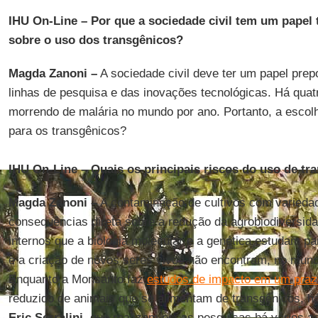
IHU On-Line – Por que a sociedade civil tem um papel 
sobre o uso dos transgênicos?
Magda Zanoni –
A sociedade civil deve ter um papel pre
linhas de pesquisa e das inovações tecnológicas. Há quat
morrendo de malária no mundo por ano. Portanto, a escolha
para os transgênicos?
IHU On-Line – Quais os principais riscos do uso de tr
Magda Zanoni –
A contaminação de cultivos com variedad
consequências direta sobre a redução da agrobiodiversi
internos que a biologia molecular e a genética estudam pa
e a criação de novos seres vivos não encontram, no mund
Enquanto a Monsanto faz
estudos de impacto em um pra
reduzido de animais que se alimentam de transgênicos, h
Eric Serralini
, que realizam essas pesquisas há vários an