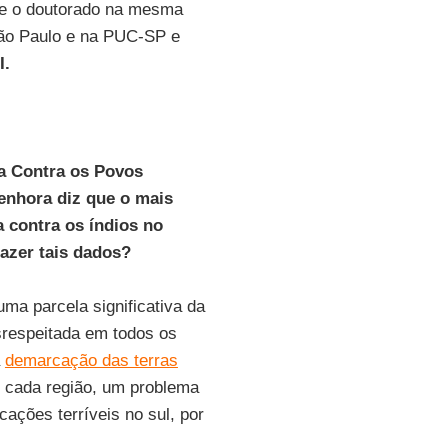
 e o doutorado na mesma
 São Paulo e na PUC-SP e
I.
ia Contra os Povos
senhora diz que o mais
 contra os índios no
razer tais dados?
ma parcela significativa da
srespeitada em todos os
a
demarcação das terras
m cada região, um problema
ações terríveis no sul, por