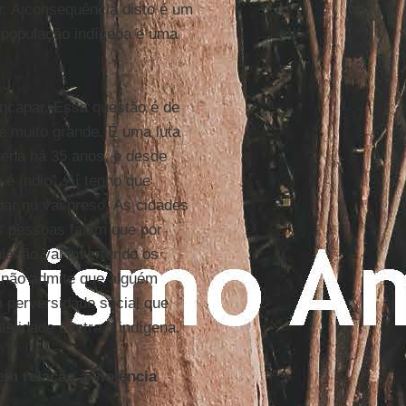
r. A consequência disto é um
a população indígena e uma
encapar. Essa questão é de
e muito grande. É uma luta
gena há 35 anos, e desde
é índio”. Aí tenho que
dar nu vai preso. As cidades
s pessoas falam que por
lação vai invertendo os
e não admite que alguém
a perversidade social que
alidade contra o indígena.
em relação à violência