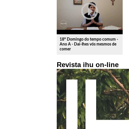
play_circle_outline
18º Domingo do tempo comum -
Ano A - Dai-lhes vós mesmos de
comer
Revista ihu on-line