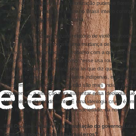
categoria social, para que a colonização pudesse floresce
racismo muito grande que existe no Brasil inteiro contra 
negação reiterada de direito à terra.
Isso não é uma coisa que um relatório de violência pode 
fundo histórico e que exigiria uma mudança de mentalidad
que nós sempre faremos. Eu trabalho com a questão indí
então sempre ouço coisas como: “esse usa roupa, ele não 
explicar que existe no Brasil uma lei que diz que quem an
crescem e chegam perto das áreas indígenas, e, então, a
morarem perto da cidade eles não são mais índios. A popu
argumentos, a situação para sustentar essa ideologia qu
tenha algum direito diferente. É uma ideologia cruel, é um
está na espinha dorsal da nossa sociedade, da nossa ment
IHU On-Line – Qual é a sua avaliação do governo Lula 
contra os povos indígenas brasileiros?