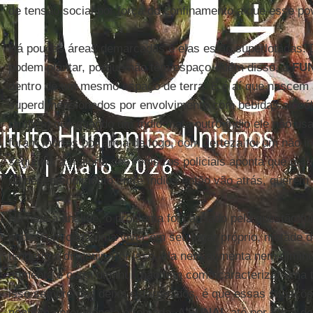
de tensão social por força do confinamento a que esse po
Há poucas áreas demarcadas e elas estão superlotadas. D
podem plantar, porque não têm espaço. Além disso, a
FU
dentro de um mesmo espaço de terra. E é aí que nascem 
superdimensionados por envolvimento com bebidas alcoó
também que quando um índio mata outro índio ele não us
foram mortos por arma de fogo, com certeza foi um não i
segundo, a maioria dos registros policiais aponta que o 
há desentendimento entre índios então vão atrás, querem
Na nossa análise, o problema foi causado pela questão f
pudessem cada uma viver em seu lugar próprio, metade de
tenderia a diminuir. Por isso, ela nem aumenta nem dimi
aumenta e outra diminui, não tem como caracterizar uma 
isso sempre nos deixa estarrecidos, é que essas situaçõ
nenhuma providência é tomada. A
FUNAI
, até por força d