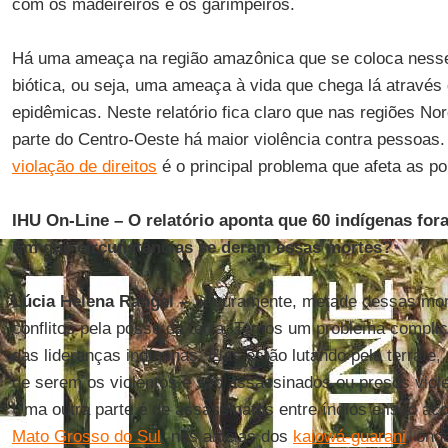
com os madeireiros e os garimpeiros.
Há uma ameaça na região amazônica que se coloca ness
biótica, ou seja, uma ameaça à vida que chega lá atravé
epidêmicas. Neste relatório fica claro que nas regiões No
parte do Centro-Oeste há maior violência contra pessoas
violação de direitos
é o principal problema que afeta as p
IHU On-Line – O relatório aponta que 60 indígenas fo
Em que circunstâncias se deram essas mortes?
Lúcia Helena Rangel –
Seguramente, metade dessas mor
conflitos pela posse da terra. Temos um problema complic
das lideranças indígenas. Elas estão lutando pela terra e
de serem os violentos e são assassinados ou presos viol
Uma outra parte é de assassinatos entre índios e isso ac
Mato Grosso do Sul
, nas aldeias dos
kaiowá-guarani
, ond