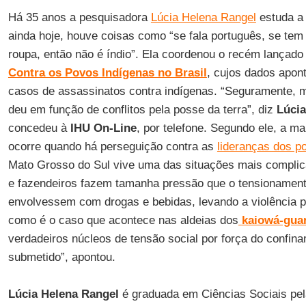
Há 35 anos a pesquisadora
Lúcia Helena Rangel
estuda a
ainda hoje, houve coisas como “se fala português, se tem
roupa, então não é índio”. Ela coordenou o recém lançad
Contra os Povos Indígenas no Brasil
, cujos dados apo
casos de assassinatos contra indígenas. “Seguramente, 
deu em função de conflitos pela posse da terra”, diz
Lúcia
concedeu à
IHU On-Line
, por telefone. Segundo ele, a m
ocorre quando há perseguição contra as
lideranças dos p
Mato Grosso do Sul vive uma das situações mais complica
e fazendeiros fazem tamanha pressão que o tensionament
envolvessem com drogas e bebidas, levando a violência pa
como é o caso que acontece nas aldeias dos
kaiowá-gua
verdadeiros núcleos de tensão social por força do confin
submetido”, apontou.
Lúcia Helena Rangel
é graduada em Ciências Sociais pela