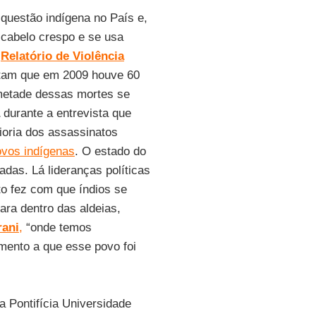
 questão indígena no País e,
 cabelo crespo e se usa
o
Relatório de Violência
ntam que em 2009 houve 60
metade dessas mortes se
durante a entrevista que
aioria dos assassinatos
ovos indígenas
. O estado do
das. Lá lideranças políticas
o fez com que índios se
ra dentro das aldeias,
rani
,
“onde temos
amento a que esse povo foi
 Pontifícia Universidade