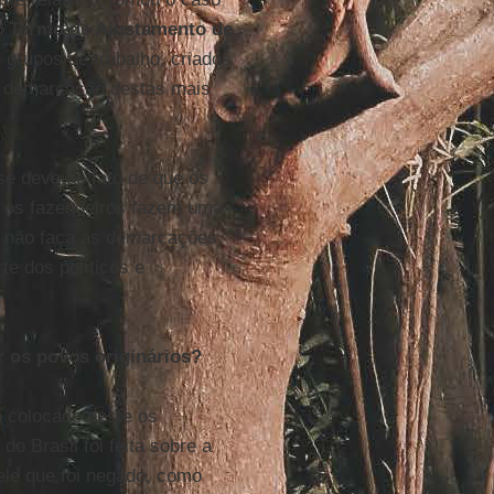
 o
Termo de Ajustamento de
 grupos de trabalho, criados
a demarcação destas mais
 se deve ao fato de que os
 e os fazendeiros fazem uma
não faça as demarcações.
e dos políticos e
r os povos originários?
á colocado deste os
o Brasil foi feita sobre a
ele que foi negado, como