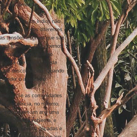
vo foi submetido.
esta forma, os índios não
NAI
coloca povos diferentes
as tensões internas que são
licas e drogas. Percebemos
a arma de fogo. Quando
ndígena que matou. Neste
autor é desconhecido. Quando
 prender o assassino.
undiária. Se as comunidades
sta violência, no mínimo,
nui, porque em um ano uma
tendência. O problema, e
es se repetem há décadas e
este relatório, tomou o caso