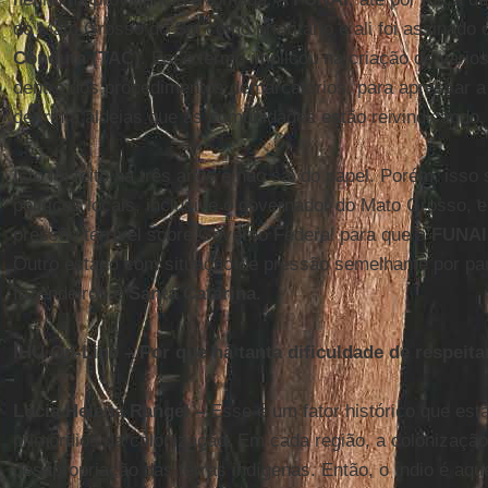
do Mato Grosso do Sul como prioritário e ali foi assinado
Conduta (TAC)
. Esse termo implicou na criação de vários
dentro dos procedimentos demarcatórios, para apressar 
de trinta aldeias que as comunidades estão reivindicando.
Isto foi feito há três anos e não sai do papel. Porém, isso
políticos locais, inclusive o governador do Mato Grosso,
pressão terrível sobre Governo Federal para que a
FUNAI
Outro estado com situação de pressão semelhante por part
fazendeiros é
Santa Catarina
.
IHU On-Line – Por que há tanta dificuldade de respeita
Lúcia Helena Rangel –
Esse é um fator histórico que est
primórdios da colonização. Em cada região, a colonização d
desapropriação das terras indígenas. Então, o índio é aqu