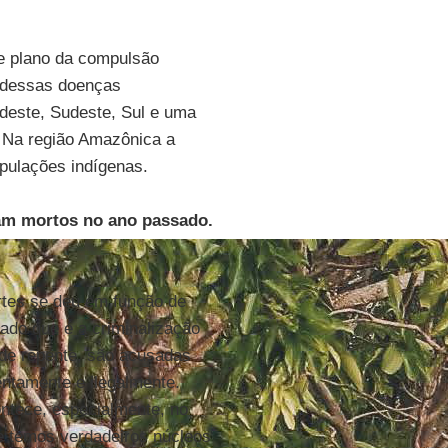
e plano da compulsão
s dessas doenças
rdeste, Sudeste, Sul e uma
. Na região Amazônica a
opulações indígenas.
ram mortos no ano passado.
tes se deu em função de
ado que é a criminalização
, de repente, são acusadas
entamente e ilegalmente.
ontece, especialmente, no
e temos verdadeiros núcleos