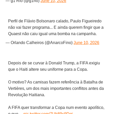
— g1 Rio (@g1rio)
June 10, 2026
Perfil de Flávio Bolsonaro calado, Paulo Figueiredo
não vai fazer programa... E ainda querem fingir que a
Quaest não caiu igual uma bomba na campanha.
— Orlando Calheiros (@AnarcoFino)
June 10, 2026
Depois de se curvar à Donald Trump, a FIFA exigiu
que o Haiti altere seu uniforme para a Copa.
O motivo? As camisas fazem referência à Batalha de
Vertières, um dos mais importantes conflitos antes da
Revolução Haitiana.
A FIFA quer transformar a Copa num evento apolítico,
o que…
pic.twitter.com/7Uh89c9Dgi