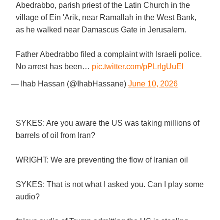
Abedrabbo, parish priest of the Latin Church in the
village of Ein 'Arik, near Ramallah in the West Bank,
as he walked near Damascus Gate in Jerusalem.
Father Abedrabbo filed a complaint with Israeli police.
No arrest has been…
pic.twitter.com/pPLrIgUuEl
— Ihab Hassan (@IhabHassane)
June 10, 2026
SYKES: Are you aware the US was taking millions of
barrels of oil from Iran?
WRIGHT: We are preventing the flow of Iranian oil
SYKES: That is not what I asked you. Can I play some
audio?