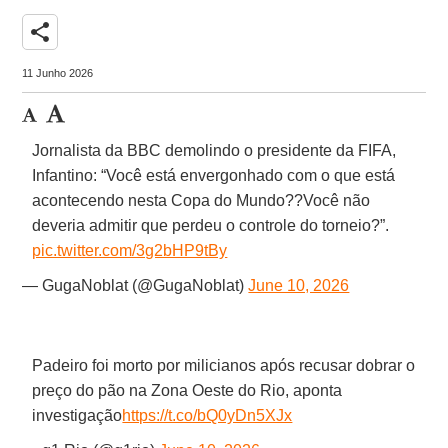
share
11 Junho 2026
Jornalista da BBC demolindo o presidente da FIFA,
Infantino: “Você está envergonhado com o que está
acontecendo nesta Copa do Mundo??Você não
deveria admitir que perdeu o controle do torneio?”.
pic.twitter.com/3g2bHP9tBy
— GugaNoblat (@GugaNoblat)
June 10, 2026
Padeiro foi morto por milicianos após recusar dobrar o
preço do pão na Zona Oeste do Rio, aponta
investigação
https://t.co/bQ0yDn5XJx