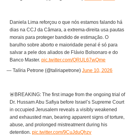
Daniela Lima reforçou o que nós estamos falando há
dias na CCJ da Câmara, a extrema-direita usa pautas
morais para proteger bandido de estimação. O
barulho sobre aborto e maioridade penal é só para
salvar a pele dos aliados de Flávio Bolsonaro e do
Banco Master.
pic.twitter.com/QRUL67wQme
— Talíria Petrone (@taliriapetrone)
June 10, 2026
🚨BREAKING: The first image from the ongoing trial of
Dr. Hussam Abu Safiya before Israel’s Supreme Court
in occupied Jerusalem reveals a visibly weakened
and exhausted man, bearing apparent signs of torture,
abuse, and prolonged mistreatment during his
detention.
pic.twitter.com/9CuJduQhzv