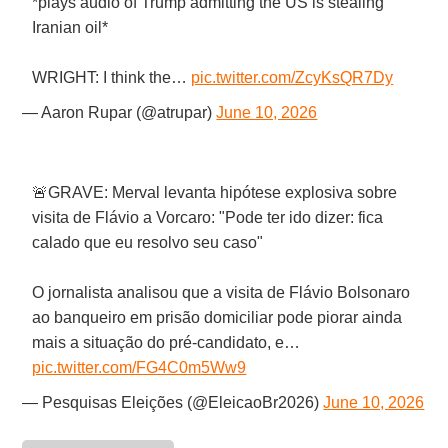
*plays audio of Trump admitting the US is stealing
Iranian oil*
WRIGHT: I think the…
pic.twitter.com/ZcyKsQR7Dy
— Aaron Rupar (@atrupar)
June 10, 2026
🚨GRAVE: Merval levanta hipótese explosiva sobre
visita de Flávio a Vorcaro: "Pode ter ido dizer: fica
calado que eu resolvo seu caso"
O jornalista analisou que a visita de Flávio Bolsonaro
ao banqueiro em prisão domiciliar pode piorar ainda
mais a situação do pré-candidato, e…
pic.twitter.com/FG4C0m5Ww9
— Pesquisas Eleições (@EleicaoBr2026)
June 10, 2026