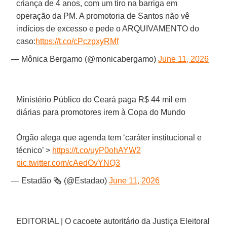
criança de 4 anos, com um tiro na barriga em
operação da PM. A promotoria de Santos não vê
indícios de excesso e pede o ARQUIVAMENTO do
caso:
https://t.co/cPczpxyRMf
— Mônica Bergamo (@monicabergamo)
June 11, 2026
Ministério Público do Ceará paga R$ 44 mil em
diárias para promotores irem à Copa do Mundo
Órgão alega que agenda tem ‘caráter institucional e
técnico’ >
https://t.co/uyP0ohAYW2
pic.twitter.com/cAedOvYNQ3
— Estadão 🗞️ (@Estadao)
June 11, 2026
EDITORIAL | O cacoete autoritário da Justiça Eleitoral