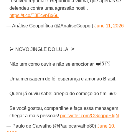
resolveu repudiar? Repudiou a vítima, que apenas se
defendeu contra uma agressão hostil.
https://t.co/T3EcvpBx6u
— Análise Geopolítica (@AnaliseGeopol)
June 11, 2026
🚨 NOVO JINGLE DO LULA! 🚨
Não tem como ouvir e não se emocionar. ❤️🇧🇷
Uma mensagem de fé, esperança e amor ao Brasil.
Quem já ouviu sabe: arrepia do começo ao fim! 🔥✨
Se você gostou, compartilhe e faça essa mensagem
chegar a mais pessoas!
pic.twitter.com/CGoqppEIqN
— Paulo de Carvalho (@Paulocarvalho80)
June 10,