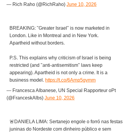
— Rich Raho (@RichRaho)
June 10, 2026
BREAKING: "Greater Israel" is now marketed in
London. Like in Montreal and in New York.
Apartheid without borders.
P.S. This explains why criticism of Israel is being
restricted (and "anti-antisemitism" laws keep
appearing). Apartheid is not only a crime. It is a
business model.
https://t.co/6Arnp5gvmm
— Francesca Albanese, UN Special Rapporteur oPt
(@FranceskAlbs)
June 10, 2026
🚨DANIELA LIMA: Sertanejo engole o forró nas festas
juninas do Nordeste com dinheiro público e sem