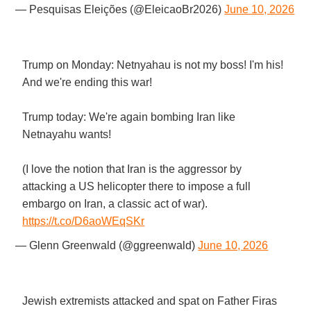
— Pesquisas Eleições (@EleicaoBr2026)
June 10, 2026
Trump on Monday: Netnyahau is not my boss! I'm his!
And we're ending this war!
Trump today: We're again bombing Iran like
Netnayahu wants!
(I love the notion that Iran is the aggressor by
attacking a US helicopter there to impose a full
embargo on Iran, a classic act of war).
https://t.co/D6aoWEqSKr
— Glenn Greenwald (@ggreenwald)
June 10, 2026
Jewish extremists attacked and spat on Father Firas