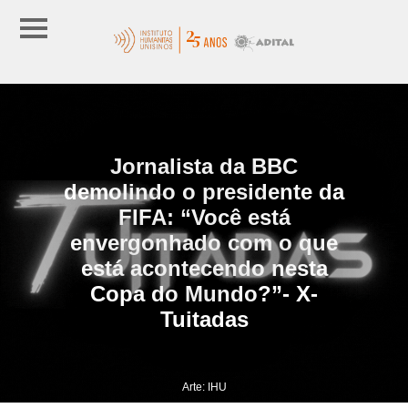
Jornalista da BBC
demolindo o presidente da
FIFA: “Você está
envergonhado com o que
está acontecendo nesta
Copa do Mundo?”- X-
Tuitadas
Arte: IHU