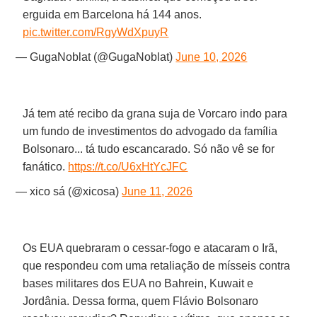
erguida em Barcelona há 144 anos.
pic.twitter.com/RgyWdXpuyR
— GugaNoblat (@GugaNoblat)
June 10, 2026
Já tem até recibo da grana suja de Vorcaro indo para
um fundo de investimentos do advogado da família
Bolsonaro... tá tudo escancarado. Só não vê se for
fanático.
https://t.co/U6xHtYcJFC
— xico sá (@xicosa)
June 11, 2026
Os EUA quebraram o cessar-fogo e atacaram o Irã,
que respondeu com uma retaliação de mísseis contra
bases militares dos EUA no Bahrein, Kuwait e
Jordânia. Dessa forma, quem Flávio Bolsonaro