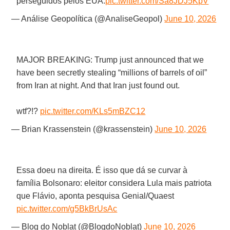
perseguidos pelos EUA.
pic.twitter.com/Sa8JDJ5KpV
— Análise Geopolítica (@AnaliseGeopol)
June 10, 2026
MAJOR BREAKING: Trump just announced that we
have been secretly stealing “millions of barrels of oil”
from Iran at night. And that Iran just found out.
wtf?!?
pic.twitter.com/KLs5mBZC12
— Brian Krassenstein (@krassenstein)
June 10, 2026
Essa doeu na direita. É isso que dá se curvar à
família Bolsonaro: eleitor considera Lula mais patriota
que Flávio, aponta pesquisa Genial/Quaest
pic.twitter.com/g5BkBrUsAc
— Blog do Noblat (@BlogdoNoblat)
June 10, 2026