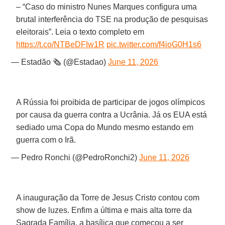
– “Caso do ministro Nunes Marques configura uma
brutal interferência do TSE na produção de pesquisas
eleitorais”. Leia o texto completo em
https://t.co/NTBeDFIw1R
pic.twitter.com/f4ioG0H1s6
— Estadão 🗞️ (@Estadao)
June 11, 2026
A Rússia foi proibida de participar de jogos olímpicos
por causa da guerra contra a Ucrânia. Já os EUA está
sediado uma Copa do Mundo mesmo estando em
guerra com o Irã.
— Pedro Ronchi (@PedroRonchi2)
June 11, 2026
A inauguração da Torre de Jesus Cristo contou com
show de luzes. Enfim a última e mais alta torre da
Sagrada Família, a basílica que começou a ser