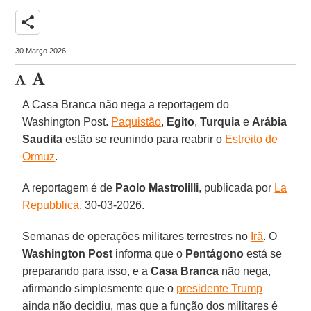
share
30 Março 2026
A Casa Branca não nega a reportagem do
Washington Post.
Paquistão
,
Egito
,
Turquia
e
Arábia
Saudita
estão se reunindo para reabrir o
Estreito de
Ormuz
.
A reportagem é de
Paolo
Mastrolilli
, publicada por
La
Repubblica
, 30-03-2026.
Semanas de operações militares terrestres no
Irã
. O
Washington Post
informa que o
Pentágono
está se
preparando para isso, e a
Casa Branca
não nega,
afirmando simplesmente que o
presidente Trump
ainda não decidiu, mas que a função dos militares é