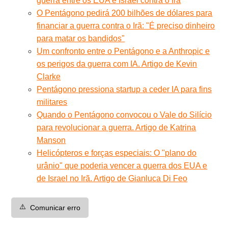
guerra entre os EUA e Israel contra o Irã
O Pentágono pedirá 200 bilhões de dólares para
financiar a guerra contra o Irã: "É preciso dinheiro
para matar os bandidos"
Um confronto entre o Pentágono e a Anthropic e
os perigos da guerra com IA. Artigo de Kevin
Clarke
Pentágono pressiona startup a ceder IA para fins
militares
Quando o Pentágono convocou o Vale do Silício
para revolucionar a guerra. Artigo de Katrina
Manson
Helicópteros e forças especiais: O "plano do
urânio" que poderia vencer a guerra dos EUA e
de Israel no Irã. Artigo de Gianluca Di Feo
⚠️
Comunicar erro