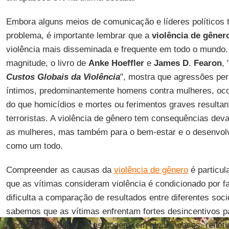
Embora alguns meios de comunicação e líderes políticos
problema, é importante lembrar que a
violência de gêner
violência mais disseminada e frequente em todo o mundo
magnitude, o livro de
Anke Hoeffler
e
James D
.
Fearon
, 
Custos Globais da Violência
", mostra que agressões per
íntimos, predominantemente homens contra mulheres, oc
do que homicídios e mortes ou ferimentos graves resultan
terroristas. A violência de gênero tem consequências de
as mulheres, mas também para o bem-estar e o desenvol
como um todo.
Compreender as causas da
violência de gênero
é particu
que as vítimas consideram violência é condicionado por fa
dificulta a comparação de resultados entre diferentes soc
sabemos que as vítimas enfrentam fortes desincentivos p
modo que as estatísticas podem, em alguns casos, refleti