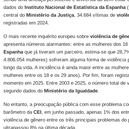
dados do
Instituto Nacional de Estatística da Espanha
(
central do
Ministério da Justiça
, 34.684 vítimas de
violê
registradas em 2024.
O mais recente inquérito europeu sobre
violência de gên
apresenta números alarmantes: entre as mulheres dos 16
Espanha
que já tiveram um parceiro, estima-se que 28,
4.806.054 mulheres) sofreram alguma forma de violência p
longo da vida. A incidência é ainda maior entre as mulher
mulheres entre os 18 e os 29 anos). Por fim, foram regis
momento em 2025. Entre 2003 e 2025, o número total de ví
segundo dados do
Ministério da Igualdade
.
No entanto, a preocupação pública com esse problema co
barômetro da
CEI
, em junho passado, apenas 1% dos entre
violência de gênero entre os três principais problemas d
ultrapassou 8% na última década.