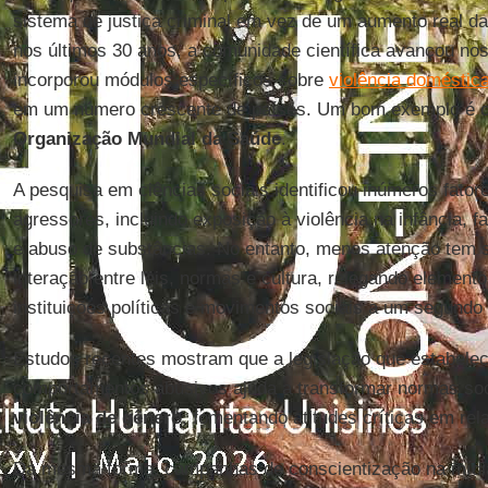
sistema de justiça criminal em vez de um aumento real d
nos últimos 30 anos, a comunidade científica avançou n
incorporou módulos específicos sobre
violência doméstic
em um número crescente de países. Um bom exemplo é o 
Organização Mundial da Saúde
.
A pesquisa em ciências sociais identificou inúmeros fator
agressores, incluindo exposição à violência na infância, fa
e abuso de substâncias. No entanto, menos atenção tem 
interação entre leis, normas e cultura, relegando elemen
instituições políticas e movimentos sociais a um segundo 
Estudos recentes mostram que a legislação que estabele
comportamentos abusivos ajuda a transformar normas soc
violência de gênero
, fomentando atitudes críticas em rel
Da mesma forma, campanhas de conscientização na mídi