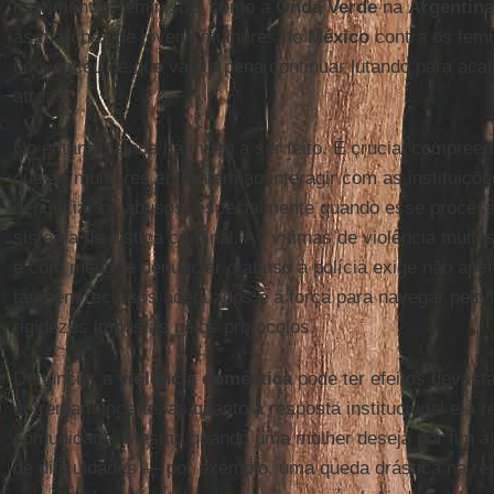
movimentos feministas como a
Onda Verde
na
Argentina
as marchas de jovens mulheres no
México
contra os femi
convenceu de que vale a pena continuar lutando para aca
atroz.
No entanto, ainda há muito a ser feito. É crucial compree
que as mulheres enfrentam ao interagir com as instituiçõ
denunciar os abusos, especialmente quando esse processo
sistema de justiça criminal. As vítimas de violência mui
e com medo, e denunciar o abuso à polícia exige não ap
também recursos adequados e a força para navegar pelo la
rigidezes impostas pelos protocolos.
Denunciar a
violência doméstica
pode ter efeitos devasta
enfrentam incertezas quanto à resposta institucional e à r
comunidade. Mesmo quando uma mulher deseja pôr fim à v
de dificuldades — por exemplo, uma queda drástica na ren