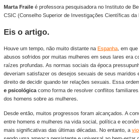
Marta Fraile
é professora pesquisadora no Instituto de Be
CSIC (Conselho Superior de Investigações Científicas da
Eis o artigo.
Houve um tempo, não muito distante na
Espanha
, em que 
abusos sofridos por muitas mulheres em seus lares era c
raízes profundas. As normas sociais da época pressupu
deveriam satisfazer os desejos sexuais de seus maridos
direito de decidir quando ter relações sexuais. Essa orde
e psicológica
como forma de resolver conflitos familiares
dos homens sobre as mulheres.
Desde então, muitos progressos foram alcançados. A conv
entre homens e mulheres na vida social, política e econ
mais significativas das últimas décadas. No entanto, a
vio
sendo uma ameaça persistente e universal ao bem-estar