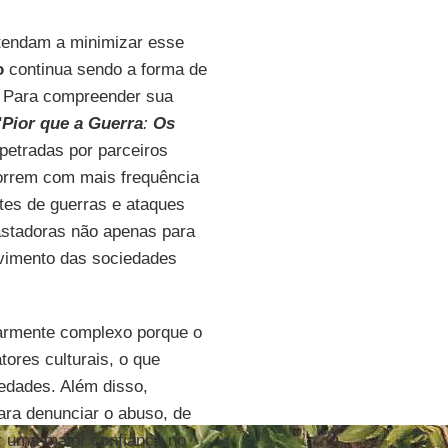
 tendam a minimizar esse
o
continua sendo a forma de
. Para compreender sua
"
Pior que a Guerra
:
Os
petradas por parceiros
orrem com mais frequência
tes de guerras e ataques
vastadoras não apenas para
vimento das sociedades
larmente complexo porque o
tores culturais, o que
iedades. Além disso,
ara denunciar o abuso, de
r uma maior confiança no