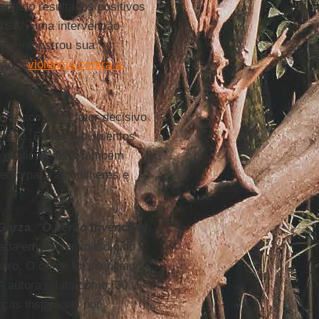
entado resultados positivos
ASA
!, uma intervenção
ue demonstrou sua
ção à
violência contra a
sta como um fator decisivo
 gênero. Esses movimentos
as públicas, mas também
ento para as mulheres e
 Garza
, "
O Verão Invencível
nada em um feminicídio no
ro. O crime foi silenciado
A autora relata como, 30
rças inspiradas por