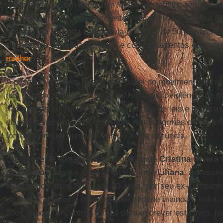
implementados em escolas e locais de trabalho têm apres
em todo o mundo. Um excelente exemplo é o programa
S
iniciada em
Uganda
e adaptada em mais de 50 países, q
capacidade de mudar atitudes e comportamentos em rela
mulher
.
A pesquisa também destacou o papel do movimento femini
nas mudanças legais e políticas relativas à violência de
não apenas contribuíram para a reforma de leis e polític
disseminaram informações sobre novas normas de tratam
fomentaram um aumento nas taxas de denúncia.
O comovente romance autobiográfico de
Cristina Rivera
de Liliana
", narra a história de sua irmã
Liliana
, assassi
México
dos anos 1990, aos 20 anos, por seu ex-companhei
na época, deixando o perpetrador impune e ainda à solta. 
anos depois, encontrou forças para escrever este livro, fo