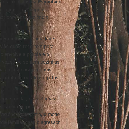
, os protestos na
Espanha
e
nicídios, cujo ímpeto a
bar com essa violência
nder melhor as dificuldades
es às quais recorrem para
 envolve a polícia e o
tas vezes se sentem sozinhas
enas muita coragem, mas
birinto burocrático e pelas
dores no lar, e as vítimas
eação da própria
iolência que sofre, o medo
da familiar caso o agressor