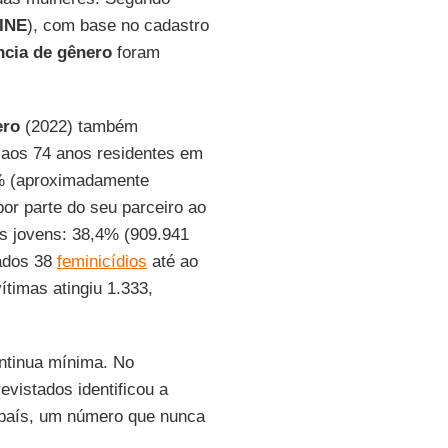
INE
), com base no cadastro
ncia de gênero
foram
ero
(2022) também
 aos 74 anos residentes em
7% (aproximadamente
or parte do seu parceiro ao
es jovens: 38,4% (909.941
tados 38
feminicídios
até ao
timas atingiu 1.333,
ntinua mínima. No
vistados identificou a
o país, um número que nunca