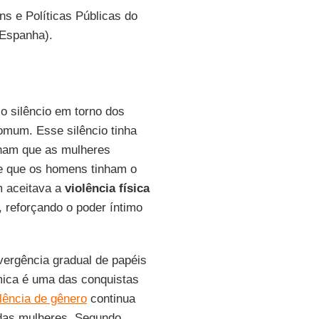
ns e Políticas Públicas do
 Espanha).
o silêncio em torno dos
omum. Esse silêncio tinha
nham que as mulheres
 e que os homens tinham o
m aceitava a
violência física
, reforçando o poder íntimo
ergência gradual de papéis
ômica é uma das conquistas
lência de gênero
continua
 das mulheres. Segundo