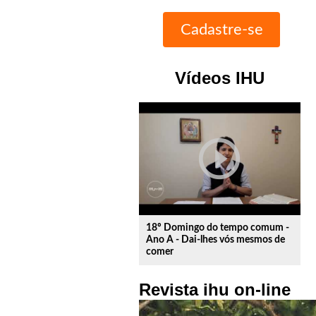
Vídeos IHU
play_circle_outline
18º Domingo do tempo comum -
Ano A - Dai-lhes vós mesmos de
comer
Revista ihu on-line