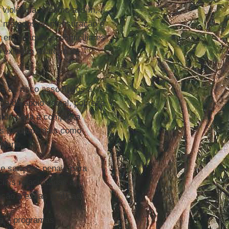
a violência. Mesmo assim,
os métodos de mensuração e
a
em pesquisas domiciliares
extenso relatório da
es de risco associados a
lta de apoio social, pobreza
sido dada à complexa
tos fundamentais como
plano.
ce sanções penais para
iais relacionadas à
ação a essas práticas.
a e programas