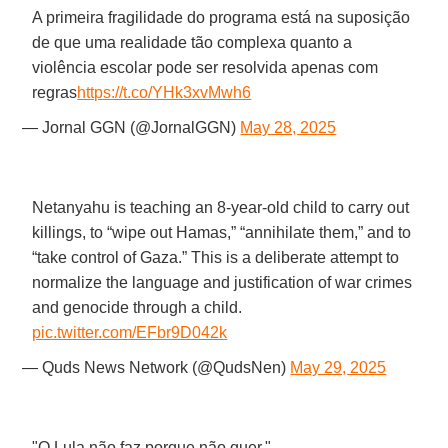
A primeira fragilidade do programa está na suposição
de que uma realidade tão complexa quanto a
violência escolar pode ser resolvida apenas com
regras
https://t.co/YHk3xvMwh6
— Jornal GGN (@JornalGGN)
May 28, 2025
Netanyahu is teaching an 8-year-old child to carry out
killings, to “wipe out Hamas,” “annihilate them,” and to
“take control of Gaza.” This is a deliberate attempt to
normalize the language and justification of war crimes
and genocide through a child.
pic.twitter.com/EFbr9D042k
— Quds News Network (@QudsNen)
May 29, 2025
"O Lula não faz porque não quer."