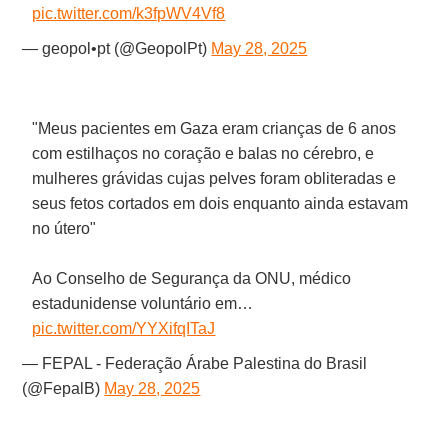
pic.twitter.com/k3fpWV4Vf8
— geopol•pt (@GeopolPt)
May 28, 2025
"Meus pacientes em Gaza eram crianças de 6 anos
com estilhaços no coração e balas no cérebro, e
mulheres grávidas cujas pelves foram obliteradas e
seus fetos cortados em dois enquanto ainda estavam
no útero"
Ao Conselho de Segurança da ONU, médico
estadunidense voluntário em…
pic.twitter.com/YYXifqITaJ
— FEPAL - Federação Árabe Palestina do Brasil
(@FepalB)
May 28, 2025