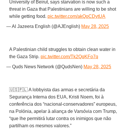
University of Beirut, says starvation is now such a
threat in Gaza that Palestinians are willing to be shot
while getting food.
pic.twitter.com/akQoCDytUA
— Al Jazeera English (@AJEnglish)
May 28, 2025
A Palestinian child struggles to obtain clean water in
the Gaza Strip.
pic.twitter.com/Tk2QqKFo7q
— Quds News Network (@QudsNen)
May 28, 2025
🇺🇸🇵🇱 A lobbyista das armas e secretária da
Segurança Interna dos EUA, Kristi Noem, foi à
conferência dos “nacional-conservadores” europeus,
na Polónia, apelar à aliança de Varsóvia com Trump,
“que lhe permitirá lutar contra os inimigos que não
partilham os mesmos valores.”