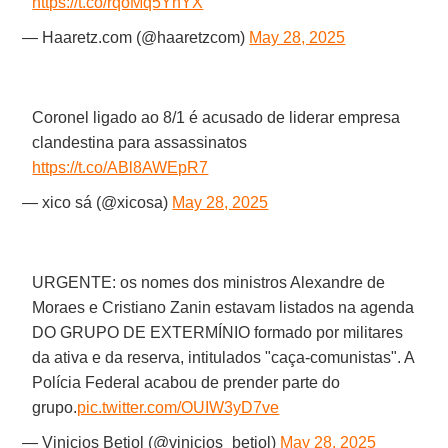
https://t.co/rqoMq5YhYX
— Haaretz.com (@haaretzcom)
May 28, 2025
Coronel ligado ao 8/1 é acusado de liderar empresa
clandestina para assassinatos
https://t.co/ABl8AWEpR7
— xico sá (@xicosa)
May 28, 2025
URGENTE: os nomes dos ministros Alexandre de
Moraes e Cristiano Zanin estavam listados na agenda
DO GRUPO DE EXTERMÍNIO formado por militares
da ativa e da reserva, intitulados "caça-comunistas". A
Polícia Federal acabou de prender parte do
grupo.
pic.twitter.com/OUIW3yD7ve
— Vinicios Betiol (@vinicios_betiol)
May 28, 2025