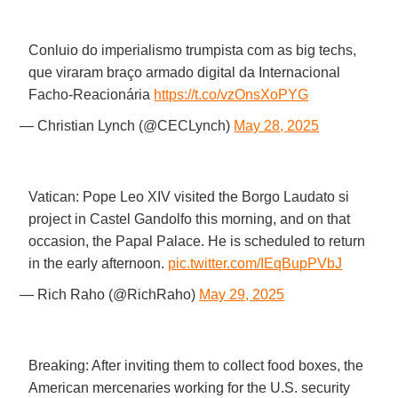
Conluio do imperialismo trumpista com as big techs,
que viraram braço armado digital da Internacional
Facho-Reacionária
https://t.co/vzOnsXoPYG
— Christian Lynch (@CECLynch)
May 28, 2025
Vatican: Pope Leo XIV visited the Borgo Laudato si
project in Castel Gandolfo this morning, and on that
occasion, the Papal Palace. He is scheduled to return
in the early afternoon.
pic.twitter.com/IEqBupPVbJ
— Rich Raho (@RichRaho)
May 29, 2025
Breaking: After inviting them to collect food boxes, the
American mercenaries working for the U.S. security