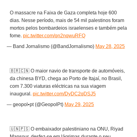
O massacre na Faixa de Gaza completa hoje 600
dias. Nesse período, mais de 54 mil palestinos foram
mortos pelos bombardeios israelenses e também pela
fome.
pic.twitter.com/qn2nqwuRFQ
— Band Jornalismo (@BandJornalismo)
May 28, 2025
🇧🇷🇨🇳 O maior navio de transporte de automóveis,
da chinesa BYD, chega ao Porto de Itajaí, no Brasil,
com 7.300 viaturas eléctricas na sua viagem
inaugural.
pic.twitter.com/DyDC2qDSJ5
— geopol•pt (@GeopolPt)
May 29, 2025
🇺🇳🇵🇸 O embaixador palestiniano na ONU, Riyad
Mansour, desfez-se em lágrimas durante o seu