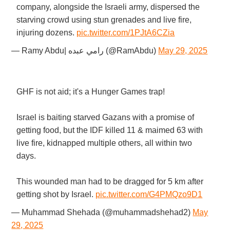
company, alongside the Israeli army, dispersed the
starving crowd using stun grenades and live fire,
injuring dozens.
pic.twitter.com/1PJtA6CZia
— Ramy Abdu| رامي عبده (@RamAbdu)
May 29, 2025
GHF is not aid; it's a Hunger Games trap!
Israel is baiting starved Gazans with a promise of
getting food, but the IDF killed 11 & maimed 63 with
live fire, kidnapped multiple others, all within two
days.
This wounded man had to be dragged for 5 km after
getting shot by Israel.
pic.twitter.com/G4PMQzo9D1
— Muhammad Shehada (@muhammadshehad2)
May
29, 2025