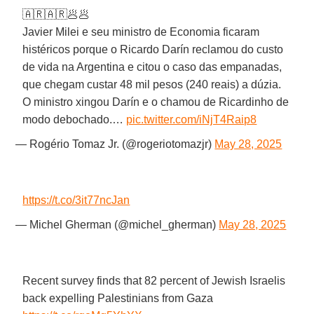
🇦🇷🇦🇷🥟🥟
Javier Milei e seu ministro de Economia ficaram
histéricos porque o Ricardo Darín reclamou do custo
de vida na Argentina e citou o caso das empanadas,
que chegam custar 48 mil pesos (240 reais) a dúzia.
O ministro xingou Darín e o chamou de Ricardinho de
modo debochado.…
pic.twitter.com/iNjT4Raip8
— Rogério Tomaz Jr. (@rogeriotomazjr)
May 28, 2025
https://t.co/3it77ncJan
— Michel Gherman (@michel_gherman)
May 28, 2025
Recent survey finds that 82 percent of Jewish Israelis
back expelling Palestinians from Gaza