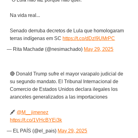
Na vida real...
Senado derruba decretos de Lula que homologaram
terras indígenas em SC
https://t.co/dDzl9UMrPC
— Rita Machadø (@nesimachado)
May 29, 2025
🔴 Donald Trump sufre el mayor varapalo judicial de
su segundo mandato. El Tribunal Internacional de
Comercio de Estados Unidos declara ilegales los
aranceles generalizados a las importaciones
🖋️
@M__jimenez
https://t.co/1VHcBYEi3k
— EL PAÍS (@el_pais)
May 29, 2025