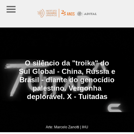
O silêncio da "troika" do
Sul Global - China, Rússia e
Brasil - diante do genocídio
palestino. Vergonha
deplorável. X - Tuitadas
Arte: Marcelo Zanotti | IHU