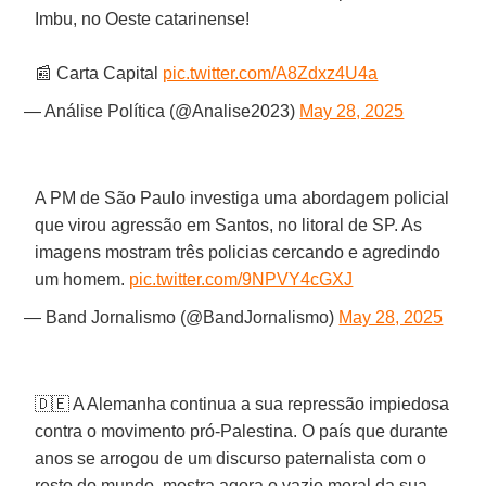
Imbu, no Oeste catarinense!
📰 Carta Capital
pic.twitter.com/A8Zdxz4U4a
— Análise Política (@Analise2023)
May 28, 2025
A PM de São Paulo investiga uma abordagem policial
que virou agressão em Santos, no litoral de SP. As
imagens mostram três policias cercando e agredindo
um homem.
pic.twitter.com/9NPVY4cGXJ
— Band Jornalismo (@BandJornalismo)
May 28, 2025
🇩🇪 A Alemanha continua a sua repressão impiedosa
contra o movimento pró-Palestina. O país que durante
anos se arrogou de um discurso paternalista com o
resto do mundo, mostra agora o vazio moral da sua