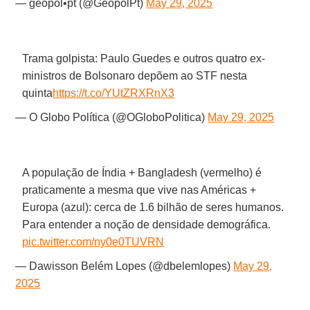
— geopol•pt (@GeopolPt)
May 29, 2025
Trama golpista: Paulo Guedes e outros quatro ex-
ministros de Bolsonaro depõem ao STF nesta
quinta
https://t.co/YUtZRXRnX3
— O Globo Política (@OGloboPolitica)
May 29, 2025
A população de Índia + Bangladesh (vermelho) é
praticamente a mesma que vive nas Américas +
Europa (azul): cerca de 1.6 bilhão de seres humanos.
Para entender a noção de densidade demográfica.
pic.twitter.com/ny0e0TUVRN
— Dawisson Belém Lopes (@dbelemlopes)
May 29,
2025