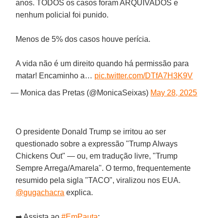
anos. TODOS os casos foram ARQUIVADOS e
nenhum policial foi punido.
Menos de 5% dos casos houve perícia.
A vida não é um direito quando há permissão para
matar! Encaminho a…
pic.twitter.com/DTfA7H3K9V
— Monica das Pretas (@MonicaSeixas)
May 28, 2025
O presidente Donald Trump se irritou ao ser
questionado sobre a expressão "Trump Always
Chickens Out" — ou, em tradução livre, "Trump
Sempre Arrega/Amarela". O termo, frequentemente
resumido pela sigla "TACO", viralizou nos EUA.
@gugachacra
explica.
➡ Assista ao
#EmPauta
:…