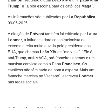
Bannon
, segundo o qual
Leão XIV
é um "
papa anti-
Trump
" e "a pior escolha para os católicos
Maga
".
As informações são publicadas por
La Repubblica
,
09-05-2025.
A eleição de
Prévost
também foi criticada por
Laura
Loomer
, a influenciadora conspiracionista de
extrema direita muito ouvida pelo presidente dos
EUA, que chamou
Leão XIV
de "marxista". "Ele é
anti-Trump, anti-MAGA, pró-fronteiras abertas e um
marxista convicto como o Papa
Francisco
. Os
católicos não têm nada de bom a esperar. Mais um
fantoche marxista no Vaticano", escreveu
Loomer
nas redes sociais.