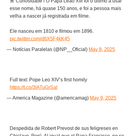
🚨 Curiosidade l O Papa Leão XIII foi o último a usar
esse nome, há quase 150 anos, e foi a pessoa mais
velha a nascer já registrada em filme.
Ele nasceu em 1810 e filmou em 1896.
pic.twitter.com/d6X5F4kK45
— Notícias Paralelas (@NP__Oficial)
May 8, 2025
Full text: Pope Leo XIV’s first homily
https://t.co/3IATuGrSal
— America Magazine (@americamag)
May 9, 2025
Despedida de Robert Prevost de sus feligreses en
Chiclayo, Perú. Al igual que el Papa Francisco, no se