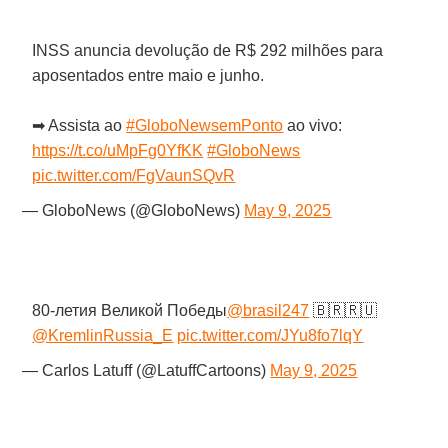
INSS anuncia devolução de R$ 292 milhões para
aposentados entre maio e junho.
➡ Assista ao
#GloboNewsemPonto
ao vivo:
https://t.co/uMpFg0YfKK
#GloboNews
pic.twitter.com/FgVaunSQvR
— GloboNews (@GloboNews)
May 9, 2025
80-летия Великой Победы
@brasil247
🇧🇷🇷🇺
@KremlinRussia_E
pic.twitter.com/JYu8fo7lqY
— Carlos Latuff (@LatuffCartoons)
May 9, 2025