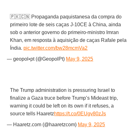
🇵🇰🇨🇳 Propaganda paquistanesa da compra do
primeiro lote de seis caças J-10CE à China, ainda
sob o anterior governo do primeiro-ministro Imran
Khan, em resposta à aquisição de caças Rafale pela
Índia.
pic.twitter.com/bw28mcmVa2
— geopol•pt (@GeopolPt)
May 9, 2025
The Trump administration is pressuring Israel to
finalize a Gaza truce before Trump’s Mideast trip,
warning it could be left on its own if it refuses, a
source tells Haaretz
https://t.co/0EUgv80zJs
— Haaretz.com (@haaretzcom)
May 9, 2025