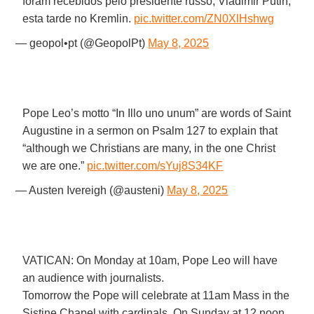
foram recebidos pelo presidente russo, Vladimir Putin,
esta tarde no Kremlin.
pic.twitter.com/ZN0XlHshwg
— geopol•pt (@GeopolPt)
May 8, 2025
Pope Leo’s motto “In Illo uno unum” are words of Saint
Augustine in a sermon on Psalm 127 to explain that
“although we Christians are many, in the one Christ
we are one.”
pic.twitter.com/sYuj8S34KF
— Austen Ivereigh (@austeni)
May 8, 2025
VATICAN: On Monday at 10am, Pope Leo will have
an audience with journalists.
Tomorrow the Pope will celebrate at 11am Mass in the
Sistine Chapel with cardinals. On Sunday at 12 noon,