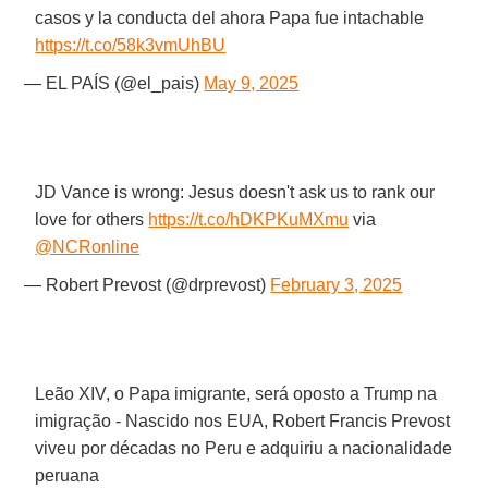
casos y la conducta del ahora Papa fue intachable
https://t.co/58k3vmUhBU
— EL PAÍS (@el_pais)
May 9, 2025
JD Vance is wrong: Jesus doesn't ask us to rank our
love for others
https://t.co/hDKPKuMXmu
via
@NCRonline
— Robert Prevost (@drprevost)
February 3, 2025
Leão XIV, o Papa imigrante, será oposto a Trump na
imigração - Nascido nos EUA, Robert Francis Prevost
viveu por décadas no Peru e adquiriu a nacionalidade
peruana