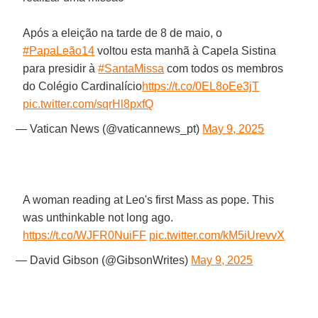
Após a eleição na tarde de 8 de maio, o
#PapaLeão14
voltou esta manhã à Capela Sistina
para presidir à
#SantaMissa
com todos os membros
do Colégio Cardinalício
https://t.co/0EL8oEe3jT
pic.twitter.com/sqrHl8pxfQ
— Vatican News (@vaticannews_pt)
May 9, 2025
A woman reading at Leo's first Mass as pope. This
was unthinkable not long ago.
https://t.co/WJFR0NuiFF
pic.twitter.com/kM5iUrevvX
— David Gibson (@GibsonWrites)
May 9, 2025