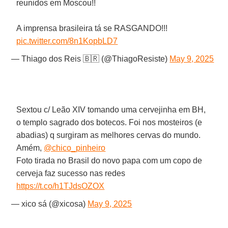
reunidos em Moscou!!
A imprensa brasileira tá se RASGANDO!!!
pic.twitter.com/8n1KopbLD7
— Thiago dos Reis 🇧🇷 (@ThiagoResiste)
May 9, 2025
Sextou c/ Leão XIV tomando uma cervejinha em BH,
o templo sagrado dos botecos. Foi nos mosteiros (e
abadias) q surgiram as melhores cervas do mundo.
Amém,
@chico_pinheiro
Foto tirada no Brasil do novo papa com um copo de
cerveja faz sucesso nas redes
https://t.co/h1TJdsOZOX
— xico sá (@xicosa)
May 9, 2025