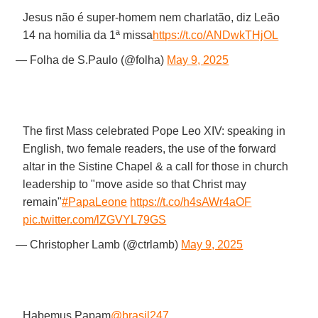
Jesus não é super-homem nem charlatão, diz Leão
14 na homilia da 1ª missa
https://t.co/ANDwkTHjOL
— Folha de S.Paulo (@folha)
May 9, 2025
The first Mass celebrated Pope Leo XIV: speaking in
English, two female readers, the use of the forward
altar in the Sistine Chapel & a call for those in church
leadership to "move aside so that Christ may
remain"
#PapaLeone
https://t.co/h4sAWr4aOF
pic.twitter.com/lZGVYL79GS
— Christopher Lamb (@ctrlamb)
May 9, 2025
Habemus Papam
@brasil247