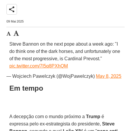
share
09 Mai 2025
Steve Bannon on the next pope about a week ago: "I
do think one of the dark horses, and unfortunately one
of the most progressive, is Cardinal Prevost."
pic.twitter.com/7I5q8PXhQM
— Wojciech Pawelczyk (@WojPawelczyk)
May 8, 2025
Em tempo
A decepção com o mundo próximo a
Trump
é
expressa pelo ex-estrategista do presidente,
Steve