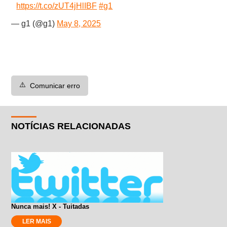
https://t.co/zUT4jHlIBF
#g1
— g1 (@g1)
May 8, 2025
⚠️
Comunicar erro
NOTÍCIAS RELACIONADAS
Nunca mais! X - Tuitadas
LER MAIS