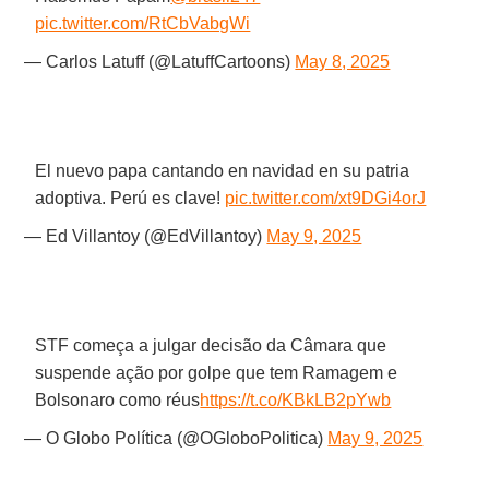
pic.twitter.com/RtCbVabgWi
— Carlos Latuff (@LatuffCartoons)
May 8, 2025
El nuevo papa cantando en navidad en su patria
adoptiva. Perú es clave!
pic.twitter.com/xt9DGi4orJ
— Ed Villantoy (@EdVillantoy)
May 9, 2025
STF começa a julgar decisão da Câmara que
suspende ação por golpe que tem Ramagem e
Bolsonaro como réus
https://t.co/KBkLB2pYwb
— O Globo Política (@OGloboPolitica)
May 9, 2025