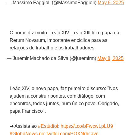
— Massimo Faggioli (@MassimoFaggioli)
May 8, 2025
O nome diz muito. Leão XIV. Leão XIII foi o papa da
Rerum Novarum, importante encíclica para as
relações de trabalho e os trabalhadores.
— Juremir Machado da Silva (@juremirm)
May 8, 2025
Leão XIV, o novo papa, faz primeiro discurso: "Nos
ajudem a construir pontes, com diálogo, com
encontros, todos juntos, num único povo. Obrigado,
papa Francisco".
➡ Assista ao
#Estúdioi
:
https://t.co/bFwcwLpLU9
#GloboNews
pic.twitter.com/PQXNrhcavp