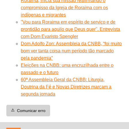
Roraima, inicia sua missão reafirmando o
compromisso da Igreja de Roraima com os
indígenas e migrantes
"Vou para Roraima em espírito de serviço e de
prontidão para aquilo que Deus quer". Entrevista
com Dom Evaristo Spengler
Dom Adolfo Zon: Assembleia da CNBB, “foi muito
bom ver tanta coisa num período tão marcado
pela pandemia”
Eleições na CNBB: uma encruzilhada entre o
passado e o futuro
60ª Assembleia Geral da CNBB: Liturgia,
Doutrina da Fé e Novas Diretrizes marcam a
segunda jornada
⚠️
Comunicar erro