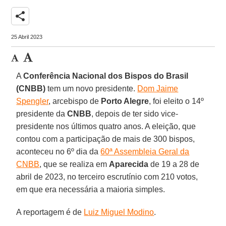
share
25 Abril 2023
A
Conferência Nacional dos Bispos do Brasil
(CNBB)
tem um novo presidente.
Dom Jaime
Spengler
, arcebispo de
Porto Alegre
, foi eleito o 14º
presidente da
CNBB
, depois de ter sido vice-
presidente nos últimos quatro anos. A eleição, que
contou com a participação de mais de 300 bispos,
aconteceu no 6º dia da
60ª Assembleia Geral da
CNBB
, que se realiza em
Aparecida
de 19 a 28 de
abril de 2023, no terceiro escrutínio com 210 votos,
em que era necessária a maioria simples.
A reportagem é de
Luiz Miguel Modino
.