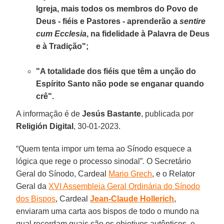
Igreja, mais todos os membros do Povo de
Deus - fiéis e Pastores - aprenderão a
sentire
cum Ecclesia
, na fidelidade à Palavra de Deus
e à Tradição";
"A totalidade dos fiéis que têm a unção do
Espírito Santo não pode se enganar quando
crê".
A informação é de
Jesús Bastante
, publicada por
Religión Digital
, 30-01-2023.
“Quem tenta impor um tema ao Sínodo esquece a
lógica que rege o processo sinodal”. O Secretário
Geral do Sínodo, Cardeal
Mario Grech
, e o Relator
Geral da
XVI Assembleia Geral Ordinária do Sínodo
dos Bispos
, Cardeal
Jean-Claude Hollerich
,
enviaram uma carta aos bispos de todo o mundo na
qual recordam quais são os objetivos autênticos, e