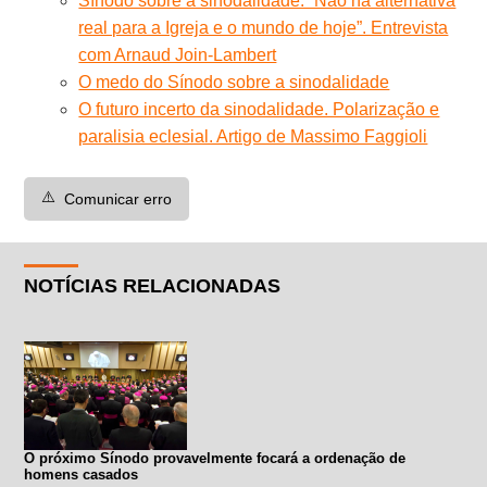
Sínodo sobre a sinodalidade: “Não há alternativa
real para a Igreja e o mundo de hoje”. Entrevista
com Arnaud Join-Lambert
O medo do Sínodo sobre a sinodalidade
O futuro incerto da sinodalidade. Polarização e
paralisia eclesial. Artigo de Massimo Faggioli
⚠️
Comunicar erro
NOTÍCIAS RELACIONADAS
O próximo Sínodo provavelmente focará a ordenação de
homens casados