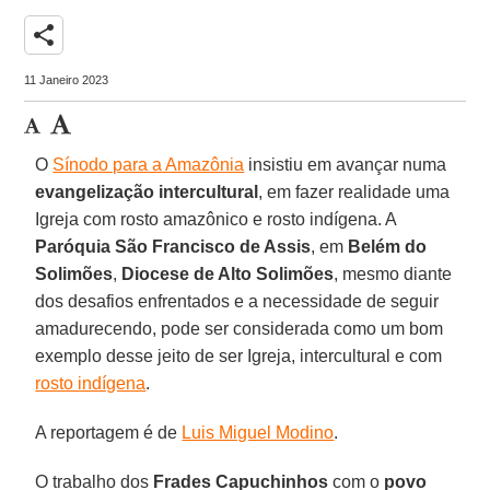
share
11 Janeiro 2023
O
Sínodo para a Amazônia
insistiu em avançar numa
evangelização intercultural
, em fazer realidade uma
Igreja com rosto amazônico e rosto indígena. A
Paróquia São Francisco de Assis
, em
Belém do
Solimões
,
Diocese de Alto Solimões
, mesmo diante
dos desafios enfrentados e a necessidade de seguir
amadurecendo, pode ser considerada como um bom
exemplo desse jeito de ser Igreja, intercultural e com
rosto indígena
.
A reportagem é de
Luis Miguel Modino
.
O trabalho dos
Frades Capuchinhos
com o
povo