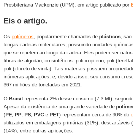
Presbiteriana Mackenzie (UPM), em artigo publicado por
Eis o artigo.
Os
polímeros
, popularmente chamados de
plásticos
, sã
longas cadeias moleculares, possuindo unidades químicas
que se repetem ao longo da cadeia. Eles podem ser natur
fibras de algodão; ou sintéticos: polipropileno, poli (tereftal
poli (cloreto de vinila). Tais materiais possuem proprieda
inúmeras aplicações, e, devido a isso, seu consumo cres
367 milhões de toneladas em 2021.
O
Brasil
representa 2% desse consumo (7,3 Mt), segundo
Apesar da existência de uma grande variedade de
políme
(
PE
,
PP
,
PS
,
PVC
e
PET
) representam cerca de 90% do
utilizados em embalagens primárias (31%), descartáveis (
(14%), entre outras aplicações.