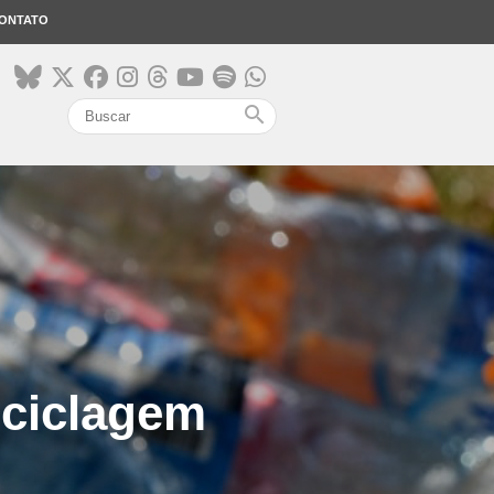
ONTATO
search
eciclagem