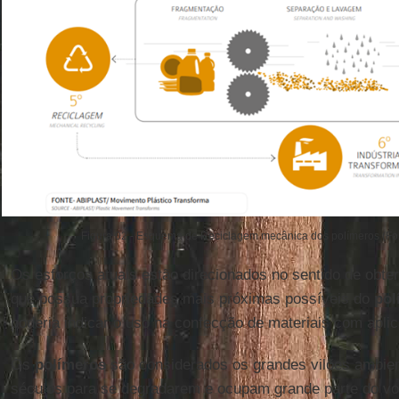
Figura 02 - Esquema de Reciclagem mecânica dos polímeros (Fon
Os esforços atuais estão direcionados no sentido de obte
que possua propriedades mais próximas possíveis do
pol
poderia indicar o uso na confecção de materiais com apli
Os
polímeros
são considerados os grandes vilões ambie
séculos para se degradarem e ocupam grande parte do vol