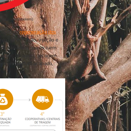
: EcoDebate/Braskem)
ocesso de
regeneração dos
nto por extrusão, injeção e
rocedimentos que incluem
moagem, lavagem, secagem,
ero em produto acabado,