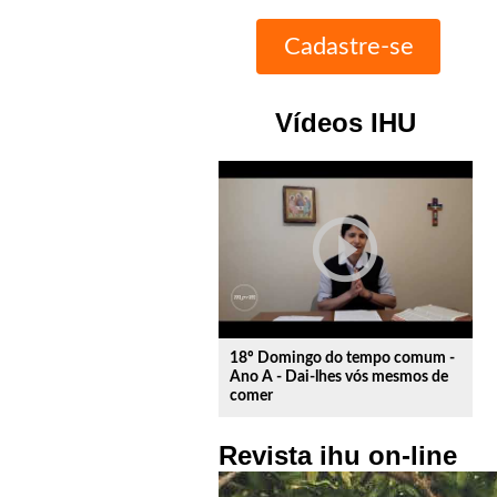
Vídeos IHU
play_circle_outline
18º Domingo do tempo comum -
Ano A - Dai-lhes vós mesmos de
comer
Revista ihu on-line