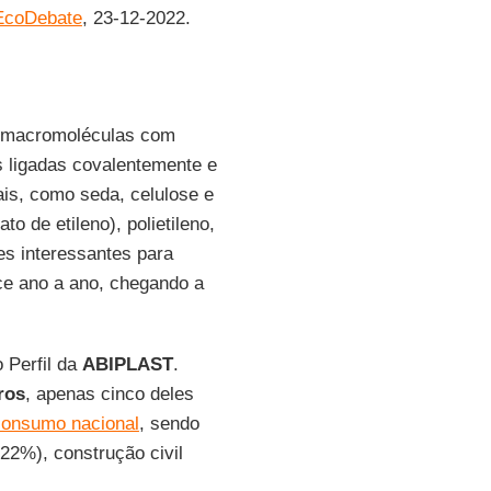
EcoDebate
, 23-12-2022.
o macromoléculas com
 ligadas covalentemente e
ais, como seda, celulose e
ato de etileno), polietileno,
des interessantes para
ce ano a ano, chegando a
 Perfil da
ABIPLAST
.
ros
, apenas cinco deles
consumo nacional
, sendo
22%), construção civil