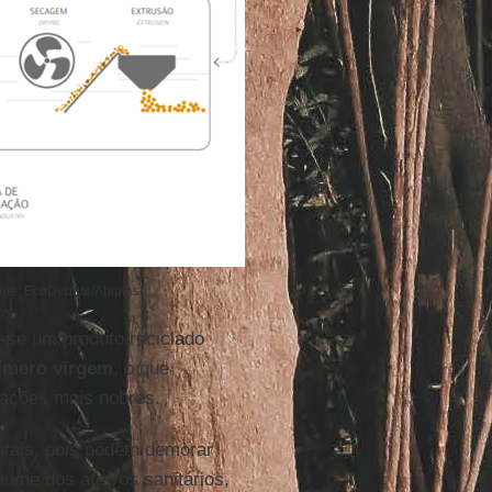
te: EcoDebate/Abiplast)
r-se um produto reciclado
ímero virgem
, o que
cações mais nobres.
ntais, pois podem demorar
ume dos aterros sanitários,