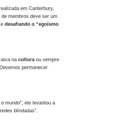
realizada em Canterbury,
s de membros deve ser um
a e
desafiando o “egoísmo
caixa na
cultura
ou sempre
. Devemos permanecer
o mundo”, ele levantou a
aredes blindadas”.