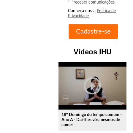
receber comunicações.
Conheça nossa
Política de
Privacidade
.
Vídeos IHU
play_circle_outline
18º Domingo do tempo comum -
Ano A - Dai-lhes vós mesmos de
comer