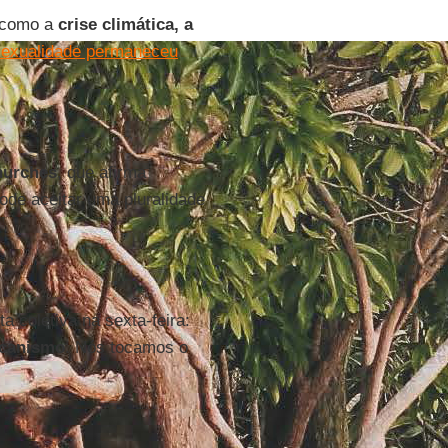
s como a
crise climática, a
sexualidade permaneceu
hurches
, que afirma
ode aceitar uma pluralidade
a coletiva na sexta-feira:
icanismo
. Nós tocamos o