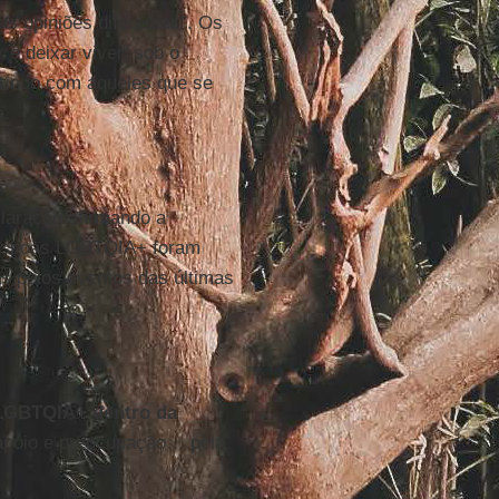
s opiniões diferentes”. Os
 e deixar viver’ sob o
ntínuo com aqueles que se
e.
laração afirmando a
pessoas LGBTQIA+ foram
das pelos eventos das últimas
LGBTQIA+ dentro da
 apoio e preocupação… pela