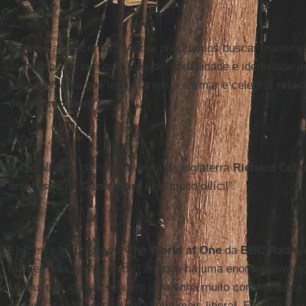
Ozanne
acrescentou: “Agora precisamos buscar maneiras 
as pessoas sobre questões de sexualidade e identidade d
base teológica que levou tantos a afirmar e celebrar
relac
do mesmo sexo
”.
O radialista e clérigo da Igreja da Inglaterra
Richard Cole
arcebispo de Canterbury
era “muito difícil”.
Ele disse ao programa
The World at One
da
BBC Radio 
manter uma [igreja global] em que há uma enorme diversid
Muitas das igrejas seguem uma linha muito conservadora
de Igrejas que adotam uma linha mais liberal. Ele tem que