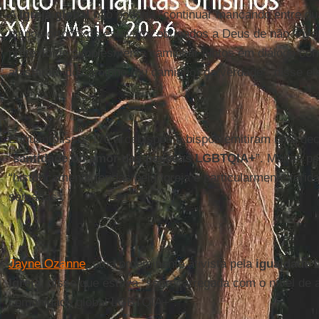
A
Igreja global
não poderia “continuar mancando entre dua
bispos ortodoxos estavam “obrigados a Deus de não ‘viver
pretexto de simplesmente caminhar juntos em diálogo co
afastaram do caminho (ou caminho) da verdade”, disse el
Enquanto isso, 170 arcebispos e bispos emitiram uma dec
“
santidade do amor das pessoas LGBTQIA+
”. Muitas 
“historicamente feridas pela Igreja e particularmente feri
semanas”.
Jayne Ozanne
, uma proeminente ativista pela
igualdade 
Igreja
, disse que estava “sobrecarregada com o nível de
comunidade global LGBTQIA+”.