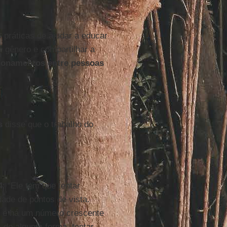
práticas de ajudar a educar
e gênero e compartilhar a
ionamentos entre pessoas
s
disse que o trabalho do
4
: “Ele tem que tentar
ade de pontos de vista.
, e há um número crescente
, de alguma forma, tentar