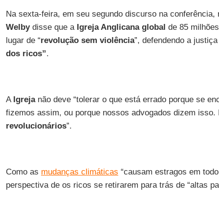
Na sexta-feira, em seu segundo discurso na conferência, 
Welby
disse que a
Igreja Anglicana global
de 85 milhõe
lugar de “
revolução sem violência
”, defendendo a justiç
dos ricos”
.
A
Igreja
não deve “tolerar o que está errado porque se en
fizemos assim, ou porque nossos advogados dizem isso
revolucionários
”.
Como as
mudanças climáticas
“causam estragos em todo 
perspectiva de os ricos se retirarem para trás de “altas p