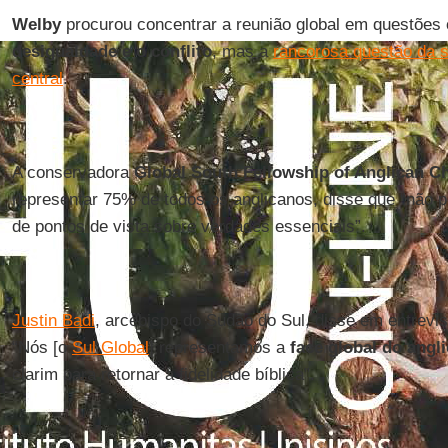
Welby
procurou concentrar a reunião global em questõe
desigualdade e o conflito
, mas a
rancorosa questão da 
central
.
A conservadora
Global South Fellowship of Anglican C
representar 75% de todos os anglicanos, disse que “não p
de pontos de vista sobre verdades essenciais”.
Justin Badi
, arcebispo do Sudão do Sul, disse em entrevist
“Nós [o
Sul Global
] representamos a
face global do angl
clarim para retornar à fidelidade bíblica”.