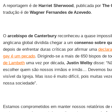
A reportagem é de
Harriet Sherwood
, publicada por
The 
tradução é de
Wagner Fernandes de Azevedo
.
O
arcebispo de Canterbury
reconheceu a quase impossib
anglicana global dividida chegar a um
consenso sobre qu
depois de enfrentar duras críticas por afirmar uma
declar
gay é um pecado
. Dirigindo-se a mais de 650 bispos de 
de Lambeth
uma vez por década,
Justin Welby
disse: “Nã
escolher quem são nossos irmãos e irmãs… Devemos bus
visível da Igreja. Mas isso é muito difícil, pois muitas vez
nossa sociedade”.
Estamos comprometidos em manter nossos relatórios de q