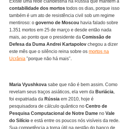
Existe uma rede clandestina na Rússia que mantém a
contabilidade dos mortos
todos os dias, porque isso
também é um ato de resistência civil sob um regime
mentiroso: o
governo de Moscou
havia falado sobre
1.351 mortos em 25 de março e desde então nada
mais, ao ponto que o presidente da
Comissão de
Defesa da Duma
Andrei Kartapolov
chegou a dizer
este mês que o silêncio reina sobre os
mortos na
Ucrânia
"porque não há mais".
Maria Vyushkova
sabe que não é bem assim. Como
revelam seus traços asiáticos, ela vem da
Buriácia
,
foi expatriada da
Rússia
em 2010, hoje é
pesquisadora de cálculo quântico no
Centro de
Pesquisa Computacional de Notre Dame
no
Vale
do Silício
e está entre os poucos nós visíveis da rede.
Sua competência a torna útil na gestão do banco de