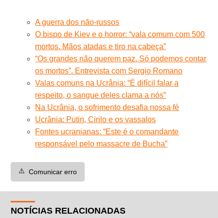
A guerra dos não-russos
O bispo de Kiev e o horror: “vala comum com 500
mortos. Mãos atadas e tiro na cabeça”
“Os grandes não querem paz. Só podemos contar
os mortos”. Entrevista com Sergio Romano
Valas comuns na Ucrânia: “É difícil falar a
respeito, o sangue deles clama a nós”
Na Ucrânia, o sofrimento desafia nossa fé
Ucrânia: Putin, Cirilo e os vassalos
Fontes ucranianas: “Este é o comandante
responsável pelo massacre de Bucha”
⚠️
Comunicar erro
NOTÍCIAS RELACIONADAS