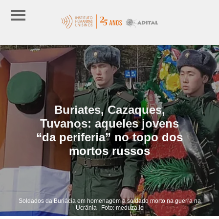
Buriates, Cazaques,
Tuvanos: aqueles jovens
“da periferia” no topo dos
mortos russos
Soldados da Buriácia em homenagem a soldado morto na guerra na
Ucrânia | Foto: meduza.io