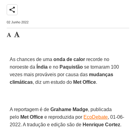
share
02 Junho 2022
As chances de uma
onda de calor
recorde no
noroeste da
Índia
e no
Paquistão
se tornaram 100
vezes mais prováveis por causa das
mudanças
climáticas
, diz um estudo do
Met Office
.
A reportagem é de
Grahame Madge
, publicada
pelo
Met Office
e reproduzida por
EcoDebate
, 01-06-
2022. A tradução e edição são de
Henrique Cortez
.