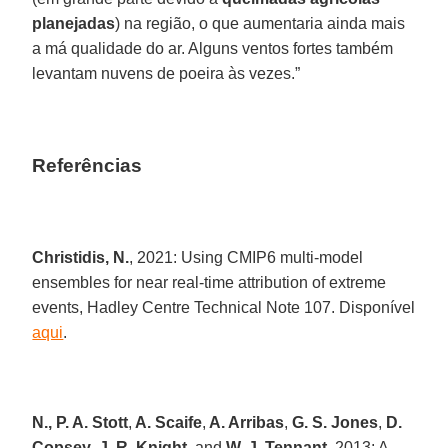
planejadas
) na região, o que aumentaria ainda mais
a má qualidade do ar. Alguns ventos fortes também
levantam nuvens de poeira às vezes.”
Referências
Christidis, N.
, 2021: Using CMIP6 multi-model
ensembles for near real-time attribution of extreme
events, Hadley Centre Technical Note 107. Disponível
aqui
.
N., P. A. Stott
,
A. Scaife
,
A. Arribas
,
G. S. Jones
,
D.
Copsey
,
J. R. Knight
, and
W. J. Tennant
, 2013: A