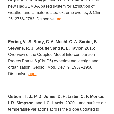
new HadGEM3-A based system for attribution of
weather and climate-related extreme events, J. Clim.,
26, 2756-2783. Disponível
aqui
.
Eyring, V.
,
S. Bony
,
G. A. Meehl
,
C. A. Senior
,
B.
Stevens
,
R. J. Stouffer
, and
K. E. Taylor
, 2016:
Overview of the Coupled Model Intercomparison
Project Phase 6 (CMIP6) experimental design and
organization, Geosci. Mod. Dev., 9, 1937–1958.
Disponível
aqui
.
Osborn
,
T. J.
,
P. D. Jones
,
D. H. Lister
,
C. P. Morice
,
I. R. Simpson
, and
I. C. Harris
, 2020: Land surface air
temperature variations across the globe updated to