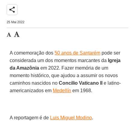
share
25 Mai 2022
A comemoração dos
50 anos de Santarém
pode ser
considerada um dos momentos marcantes da
Igreja
da Amazônia
em 2022. Fazer memória de um
momento histórico, que ajudou a assumir os novos
caminhos nascidos no
Concilio Vaticano II
e latino-
americanizados em
Medellín
em 1968.
A reportagem é de
Luis Miguel Modino
.