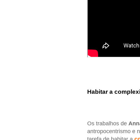
Habitar a comple
Os trabalhos de
Ann
antropocentrismo e 
tarefa de habitar a
c