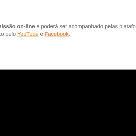
issão on-line
e poderá ser acompanhado pelas platafo
nto pelo
YouTube
e
Facebook
.