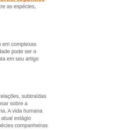
tre as espécies,
em em complexas
dade pode ser o
nta em seu artigo
relações, subtraídas
nsar sobre a
a. A vida humana
atual estágio
pécies companheiras