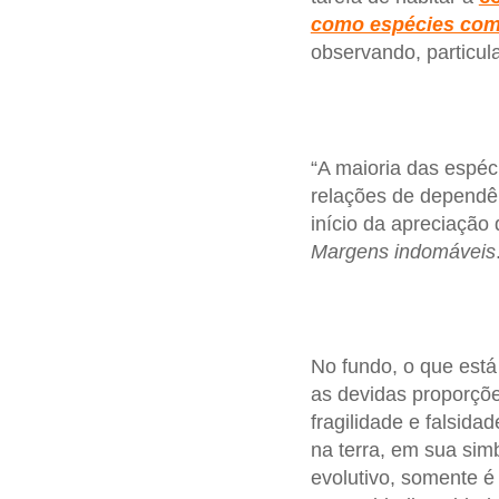
como espécies com
observando, particu
“A maioria das espéc
relações de dependên
início da apreciação
Margens indomáveis
No fundo, o que est
as devidas proporçõ
fragilidade e falsid
na terra, em sua sim
evolutivo, somente 