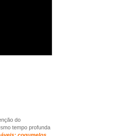
enção do
mesmo tempo profunda
áveis: cogumelos