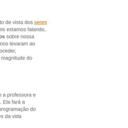
o de vista dos
seres
eis estamos falando,
os
sobre nossa
 nos levaram ao
oceder,
a magnitude do
e a professora e
 Ela fará a
 programação do
es da vida