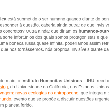
tica
está submetido o ser humano quando diante do pont
responder à questão, caberia ainda outra: de que invisív
s concretos? Outra ainda: que diriam os
humanos-outr
a sorte infortúnios dos quais somos protagonistas e que
uma boneca russa quase infinita, poderíamos assim retr
 que nos tornássemos, nós próprios, invisíveis diante d
 de maio, o
Instituto Humanitas Unisinos – IHU
, receb
sing
, da Universidade da Califórnia, nos Estados Unidos.
lvagem: novas ecologias no antropoceno
, que integra a
 mundo
, evento que se propõe a discutir questões urgent
 planeta ferido.