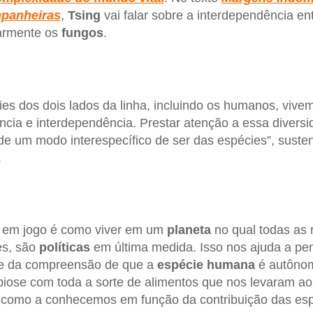
panheiras
,
Tsing
vai falar sobre a interdependência en
larmente os
fungos
.
ies dos dois lados da linha, incluindo os humanos, viv
cia e interdependência. Prestar atenção a essa diversi
 de um modo interespecífico de ser das espécies”, suste
.
á em jogo é como viver em um
planeta
no qual todas as 
es, são
políticas
em última medida. Isso nos ajuda a pe
ade da compreensão de que a
espécie humana
é autônom
biose com toda a sorte de alimentos que nos levaram ao 
é como a conhecemos em função da contribuição das es