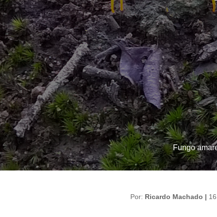
Fungo amare
Por:
Ricardo Machado |
16